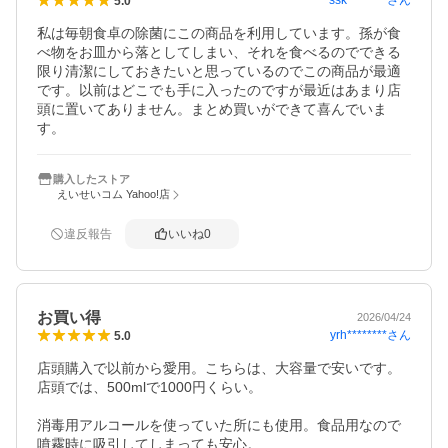
ssk********
さん
5.0
私は毎朝食卓の除菌にこの商品を利用しています。孫が食
べ物をお皿から落としてしまい、それを食べるのでできる
限り清潔にしておきたいと思っているのでこの商品が最適
です。以前はどこでも手に入ったのですが最近はあまり店
頭に置いてありません。まとめ買いができて喜んでいま
す。
購入したストア
えいせいコム Yahoo!店
違反報告
いいね
0
お買い得
2026/04/24
yrh********
さん
5.0
店頭購入で以前から愛用。こちらは、大容量で安いです。
店頭では、500mlで1000円くらい。

消毒用アルコールを使っていた所にも使用。食品用なので
噴霧時に吸引してしまっても安心。
