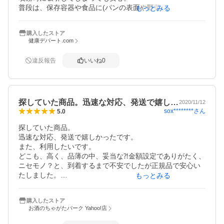
普段は、保存容器や食品に(パンの表面や野菜の切口)。食品
もっとみる
購入したストア
健康デパート.com
違反報告
いいね
0
探していた商品。迅速な対応、発送で嬉し…
2020/11/12
sox********
さん
5.0
探していた商品。

迅速な対応、発送で嬉しかったです。

また、利用したいです。

どこも、高く、品薄の中、妥当な⁈金額設定でありがたく、
ニセモノ？と、到着するまで不安でしたが正規品で安心い
たしました。

もっとみる
ありがとうございました
購入したストア
お酒のちゃがたパーク Yahoo!店