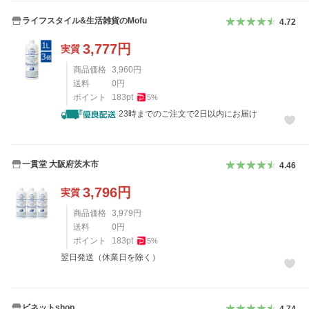
ライフスタイル&生活雑貨のMofu
4.72
3,777
円
実質
商品価格
3,960
円
送料
0
円
ポイント
183
pt
5
%
23時までのご注文で2日以内にお届け
一貫堂 大阪府茨木市
4.46
3,796
円
実質
商品価格
3,979
円
送料
0
円
ポイント
183
pt
5
%
翌日発送（休業日を除く）
ビネットshop
4.74