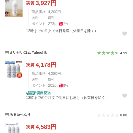
3,927
円
実質
商品価格
4,200
円
送料
0
円
ポイント
273
pt
7
%
12時までの注文で当日発送（休業日を除く）
えいせいコム Yahoo!店
4.59
4,178
円
実質
商品価格
4,380
円
送料
0
円
ポイント
202
pt
5
%
13時までのご注文で明日にお届け（休業日を除く）
あるtoべんり
0.00
4,583
円
実質