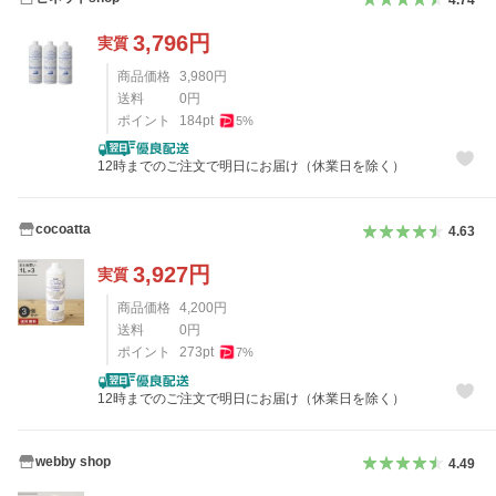
3,796
円
実質
商品価格
3,980
円
送料
0
円
ポイント
184
pt
5
%
12時までのご注文で明日にお届け（休業日を除く）
cocoatta
4.63
3,927
円
実質
商品価格
4,200
円
送料
0
円
ポイント
273
pt
7
%
12時までのご注文で明日にお届け（休業日を除く）
webby shop
4.49