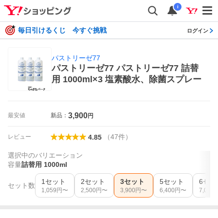
i
毎日引けるくじ 今すぐ挑戦
ログイン
パストリーゼ77
パストリーゼ77 パストリーゼ77 詰替
用 1000ml×3 塩素酸水、除菌スプレー
3,900
最安値
新品：
円
（
47
件
）
レビュー
4.85
選択中のバリエーション
容量
詰替用 1000ml
1セット
2セット
3セット
5セット
6セッ
セット数
1,059
円〜
2,500
円〜
3,900
円〜
6,400
円〜
7,080