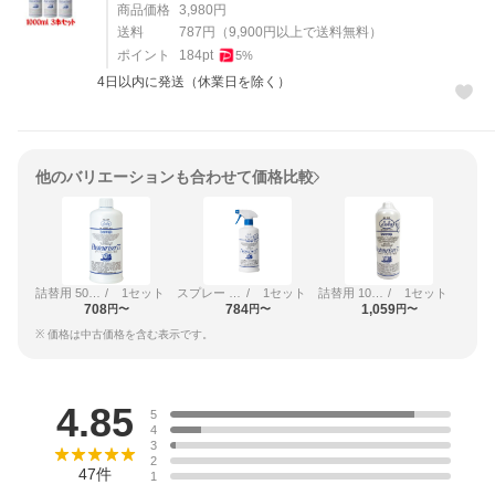
商品価格
3,980
円
送料
787
円
（
9,900
円以上で送料無料）
ポイント
184
pt
5
%
4日以内に発送（休業日を除く）
他のバリエーションも合わせて価格比較
詰替用 500ml
/
1セット
スプレー 500ml
/
1セット
詰替用 1000ml
/
1セット
708
784
1,059
円〜
円〜
円〜
※ 価格は中古価格を含む表示です。
レビュー
4.85
5
4
3
2
47
件
1