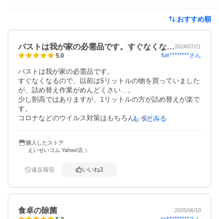
おすすめ順
パストは我が家の必需品です。すぐなくな…
2024/07/21
fue********
さん
5.0
パストは我が家の必需品です。

すぐなくなるので、以前は5リットルの物を買っていました
が、詰め替え作業がめんどくさい…。

少し割高ではありますが、1リットルの方が詰め替えが楽で
す。

コロナなどのウイルス対策はもちろん、食中毒が心配なこ
もっとみる
の時期には調理器具や食品にも使え重宝します。
購入したストア
えいせいコム Yahoo!店
違反報告
いいね
3
食卓の除菌
2025/06/10