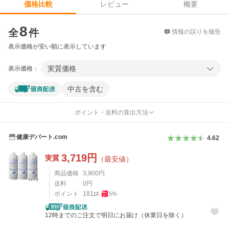
レビュー
概要
価格比較
価格比較
8
全
件
情報の誤りを報告
表示価格が安い順に表示しています
実質価格
表示価格：
中古を含む
ポイント・送料の算出方法
健康デパート.com
4.62
3,719
円
実質
（最安値）
商品価格
3,900
円
送料
0
円
ポイント
181
pt
5
%
12時までのご注文で明日にお届け（休業日を除く）