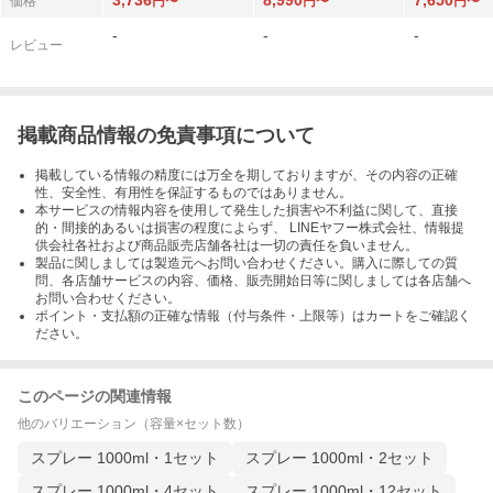
3,736
8,990
7,650
価格
円〜
円〜
円〜
-
-
-
レビュー
掲載商品情報の免責事項について
掲載している情報の精度には万全を期しておりますが、その内容の正確
性、安全性、有用性を保証するものではありません。
本サービスの情報内容を使用して発生した損害や不利益に関して、直接
的・間接的あるいは損害の程度によらず、 LINEヤフー株式会社、情報提
供会社各社および商品販売店舗各社は一切の責任を負いません。
製品に関しましては製造元へお問い合わせください。購入に際しての質
問、各店舗サービスの内容、価格、販売開始日等に関しましては各店舗へ
お問い合わせください。
ポイント・支払額の正確な情報（付与条件・上限等）はカートをご確認く
ださい。
このページの関連情報
他のバリエーション（容量×セット数）
スプレー 1000ml・1セット
スプレー 1000ml・2セット
スプレー 1000ml・4セット
スプレー 1000ml・12セット