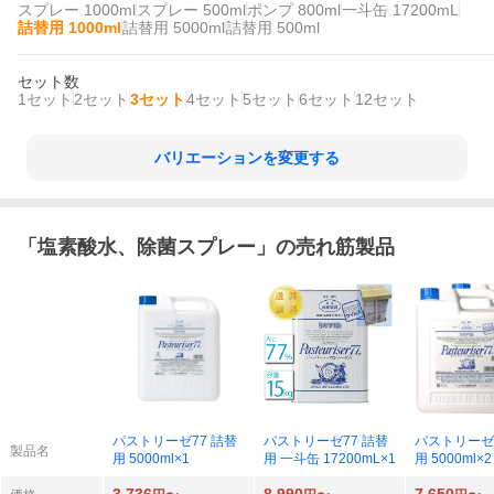
スプレー 1000ml
スプレー 500ml
ポンプ 800ml
一斗缶 17200mL
詰替用 1000ml
詰替用 5000ml
詰替用 500ml
セット数
1セット
2セット
3セット
4セット
5セット
6セット
12セット
バリエーションを変更する
「
塩素酸水、除菌スプレー
」の売れ筋製品
パストリーゼ77 詰替
パストリーゼ77 詰替
パストリーゼ7
製品名
用 5000ml×1
用 一斗缶 17200mL×1
用 5000ml×2