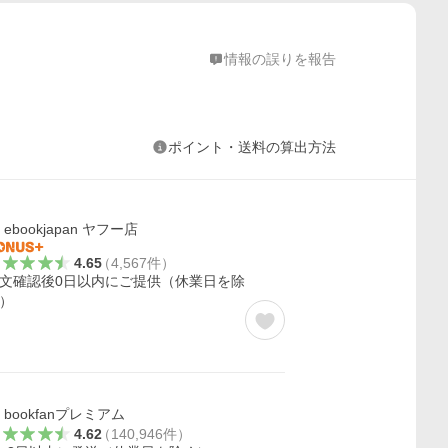
情報の誤りを報告
ポイント・送料の算出方法
ebookjapan ヤフー店
4.65
（
4,567
件
）
文確認後0日以内にご提供（休業日を除
）
bookfanプレミアム
4.62
（
140,946
件
）