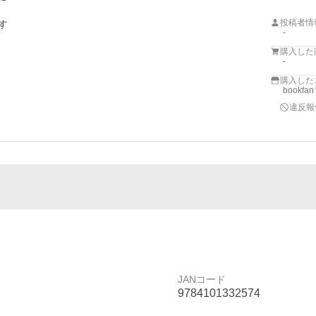
投稿者情
す
-
購入した
-
購入した
bookf
違反報
JANコード
9784101332574