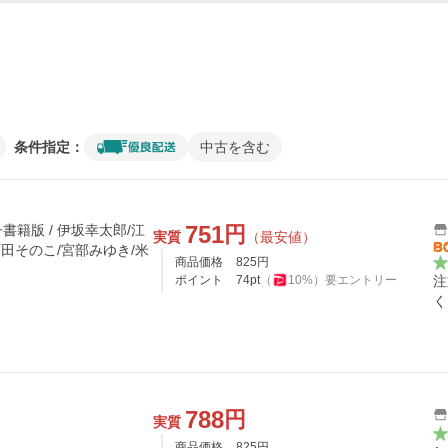
条件指定：
中古を含む
751
円
書籍版 / 伊坂幸太郎/江
実質
（最安値）
町田そのこ/宮部みゆき/米
商品価格
825
円
ポイント
74
pt
（
10
%）
要エントリー
注
く
788
円
実質
商品価格
825
円