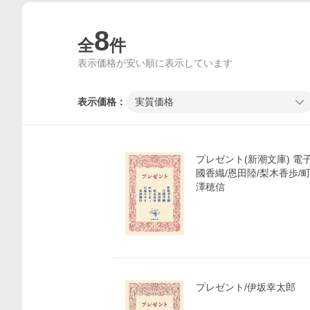
8
全
件
表示価格が安い順に表示しています
表示価格：
実質価格
プレゼント(新潮文庫) 電子
國香織/恩田陸/梨木香歩/
澤穂信
プレゼント/伊坂幸太郎