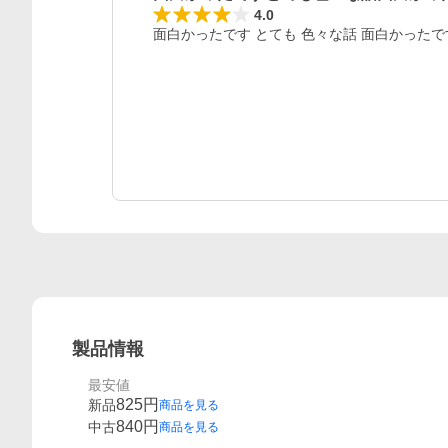
4.0
面白かったです とても 色々な話 面白かったで
製品情報
最安値
825
円
新品
商品を見る
840
円
中古
商品を見る