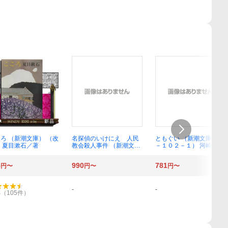
ろ （新潮文庫） （改
名探偵のいけにえ 人民
ともぐい （新潮文庫 か
 夏目漱石／著
教会殺人事件 （新潮文
－１０２－１） 河崎秋子
庫 し－９２－２） 白井
／著
智之／著
5
990
781
円〜
円〜
円〜
-
-
8
（
105
件）