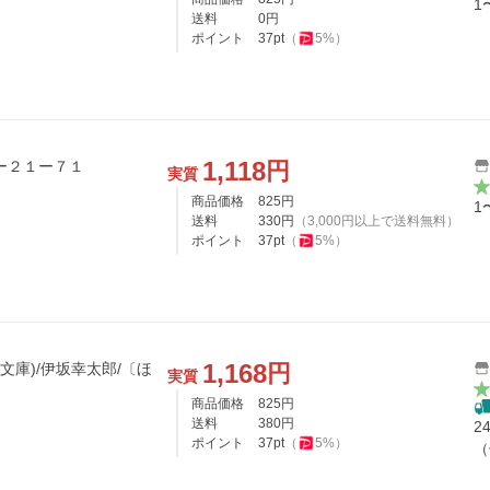
1
送料
0
円
ポイント
37
pt
（
5
%）
1,118
円
庫 しー２１ー７１
実質
商品価格
825
円
1
送料
330
円
（
3,000
円以上で送料無料）
ポイント
37
pt
（
5
%）
1,168
円
潮文庫)/伊坂幸太郎/〔ほ
実質
商品価格
825
円
送料
380
円
2
ポイント
37
pt
（
5
%）
（