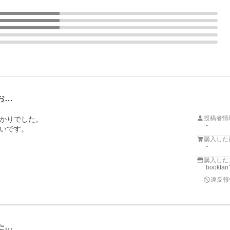
お…
投稿者情
かりでした。

-
いです。
購入した
-
購入した
bookf
違反報
た…