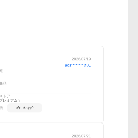
2026/07/19
aos********
さん
報
商品
ストア
anプレミアム
告
いいね
0
2026/07/21