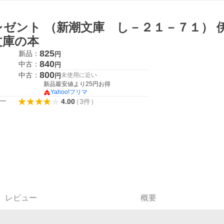
レゼント （新潮文庫 し－２１－７１） 
文庫の本
825
新品：
円
840
中古：
円
800
中古：
未使用に近い
円
新品最安値より
25
円お得
Yahoo!フリマ
ー
4.00
（
3
件
）
レビュー
概要