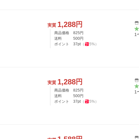
1,288
円
実質
商品価格
825
円
1
送料
500
円
ポイント
37
pt
（
5
%）
1,288
円
実質
商品価格
825
円
1
送料
500
円
ポイント
37
pt
（
5
%）