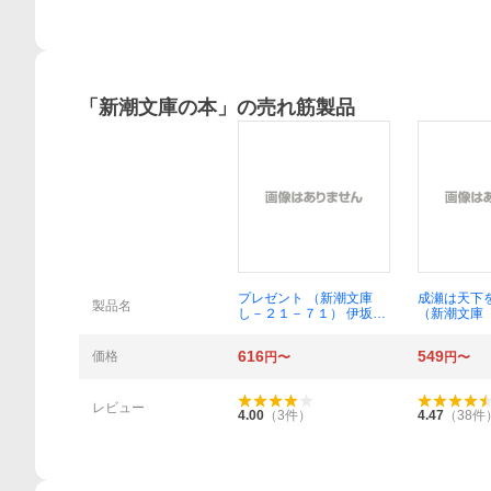
「
新潮文庫の本
」の売れ筋製品
プレゼント （新潮文庫
成瀬は天下
製品名
し－２１－７１） 伊坂幸
（新潮文庫
太郎／〔ほか〕著
１） 宮島未
616
549
価格
円〜
円〜
レビュー
4.00
（
3
件）
4.47
（
38
件