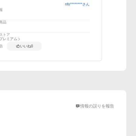
nfo********
さん
報
商品
ストア
anプレミアム
告
いいね
0
情報の誤りを報告