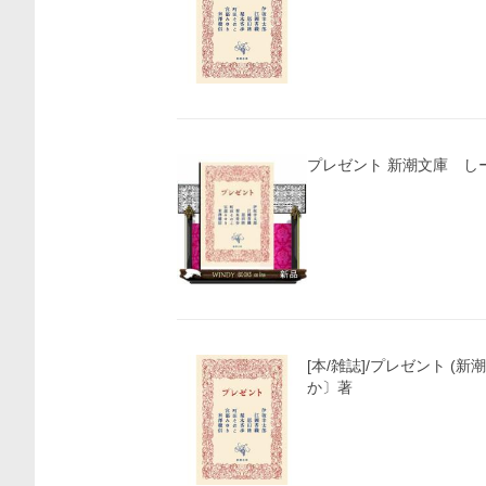
プレゼント 新潮文
[本/雑誌]/プレゼント (新
か〕著
価格比較