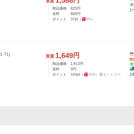
1,588
円
実質
商品価格
825
円
1
送料
800
円
ポイント
37
pt
（
5
%）
1,649
円
-71)
実質
商品価格
1,813
円
送料
0
円
2
ポイント
164
pt
（
10
%）
要エントリー