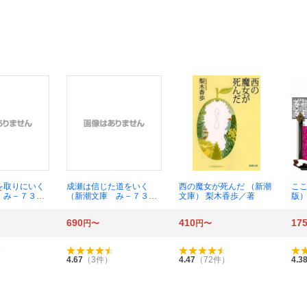
を取りにいく
成瀬は信じた道をいく
西の魔女が死んだ （新潮
ここ
 み－７３－
（新潮文庫 み－７３－
文庫） 梨木香歩／著
版）
奈／著
２） 宮島未奈／著
690
410
17
円〜
円〜
）
4.67
（
3
件）
4.47
（
72
件）
4.3