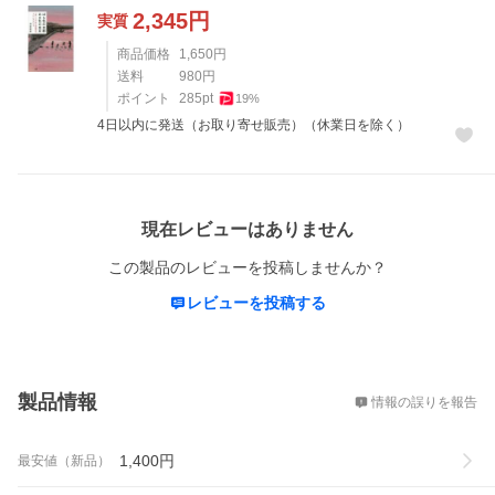
2,345
円
実質
商品価格
1,650
円
送料
980
円
ポイント
285
pt
19
%
4日以内に発送（お取り寄せ販売）（休業日を除く）
レビュー
現在レビューはありません
この製品のレビューを投稿しませんか？
レビューを投稿する
概要
製品情報
情報の誤りを報告
1,400
円
最安値（新品）