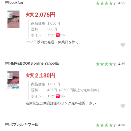
bookfan
4.55
2,075
円
実質
商品価格
1,650
円
送料
500
円
ポイント
75
pt
5
%
1〜3日以内に発送（休業日を除く）
HMV&BOOKS online Yahoo!店
4.39
2,130
円
実質
商品価格
1,650
円
送料
495
円
（
2,500
円以上で送料無料）
ポイント
15
pt
1
%
在庫状況は商品詳細のリンク先を確認下さい
ポプカル ヤフー店
4.58