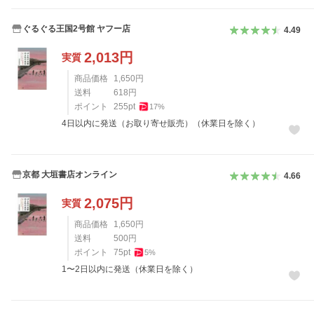
ぐるぐる王国2号館 ヤフー店
4.49
2,013
円
実質
商品価格
1,650
円
送料
618
円
ポイント
255
pt
17
%
4日以内に発送（お取り寄せ販売）（休業日を除く）
京都 大垣書店オンライン
4.66
2,075
円
実質
商品価格
1,650
円
送料
500
円
ポイント
75
pt
5
%
1〜2日以内に発送（休業日を除く）