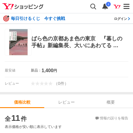
i
毎日引けるくじ 今すぐ挑戦
ログイン
ばら色の京都あま色の東京 『暮しの
手帖』新編集長、大いにあわてる 澤
田康彦／著 紀行、エッセーの本その
他
1,400
最安値
新品：
円
（
0
件
）
レビュー
レビュー
概要
価格比較
価格比較
11
全
件
情報の誤りを報告
表示価格が安い順に表示しています