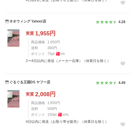
4日以内に発送（お取り寄せ販売）（休業日を除く）
ネオウィング Yahoo!店
4.28
1,955
円
実質
商品価格
1,650
円
送料
380
円
ポイント
75
pt
5
%
2〜4日以内に発送（メーカー在庫）（休業日を除く）
ぐるぐる王国DS ヤフー店
4.49
2,008
円
実質
商品価格
1,650
円
送料
508
円
ポイント
150
pt
10
%
4日以内に発送（お取り寄せ販売）（休業日を除く）