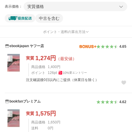
実質価格
表示価格：
中古を含む
ポイント・送料の算出方法
ebookjapan ヤフー店
4.65
1,274
円
実質
（最安値）
商品価格
1,400
円
ポイント
126
pt
10
%
要エントリー
注文確認後0日以内にご提供（休業日を除く）
bookfanプレミアム
4.62
1,575
円
実質
商品価格
1,650
円
送料
0
円