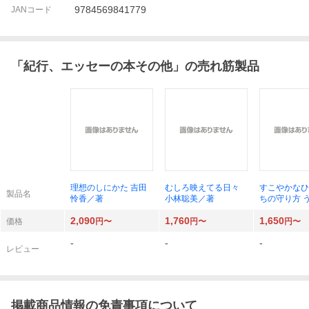
9784569841779
JANコード
「
紀行、エッセーの本その他
」の売れ筋製品
理想のしにかた 吉田
むしろ映えてる日々
すこやかなひ
製品名
怜香／著
小林聡美／著
ちの守り方 
るか／著
2,090
1,760
1,650
価格
円〜
円〜
円〜
-
-
-
レビュー
掲載商品情報の免責事項について