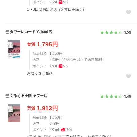
ポイント
75
pt
5
%
1〜3日以内に発送（休業日を除く）
タワーレコード Yahoo!店
4.59
1,795
円
実質
商品価格
1,650
円
送料
220
円
（
4,000
円以上で送料無料）
ポイント
75
pt
5
%
お取り寄せ商品
ぐるぐる王国 ヤフー店
4.48
1,913
円
実質
商品価格
1,650
円
送料
548
円
ポイント
285
pt
19
%