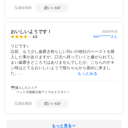
違反報告
いいね
0
おいしいようです！
2025/04/25
tom********
さん
4.0
リピです♪

以前、もう少し歯磨き粉らしい匂いの他社のペーストを購
入した事がありますが、口元へ持っていくと嫌がられてし
まい歯磨きどころではありませんでしたが、こちらのチキ
ン味はとてもおいしいようで猫ちゃんから舐めに来まし
た。

もっとみる
お陰で少しずつですが歯も歯ブラシで擦ったりできる機会
が増えました。

購入したストア
以降もう何年もこちらのペースト一択です。
ペット犬猫療法食アニマルドクター
違反報告
いいね
0
もっと見る