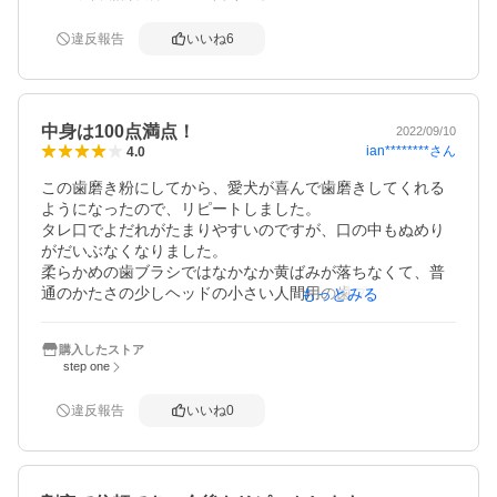
まだ3日目ですが黄色い色素が少し薄くなって、白い歯は更
に白くなっているような気がしてます。

違反報告
いいね
6
もっと早くに使用してたら・・・と後悔してます。

この歯磨きペーストがなくなった時どこまで変わるのかす
ごく楽しみです。
中身は100点満点！
2022/09/10
ian********
さん
4.0
この歯磨き粉にしてから、愛犬が喜んで歯磨きしてくれる
ようになったので、リピートしました。

タレ口でよだれがたまりやすいのですが、口の中もぬめり
がだいぶなくなりました。

柔らかめの歯ブラシではなかなか黄ばみが落ちなくて、普
通のかたさの少しヘッドの小さい人間用の歯ブラシで力を
もっとみる
抜いて、歯磨き粉を少量つけて5〜6回磨いてます。

そのあと手を水で濡らして、歯をこすると、キュッキュッ
購入したストア
という音がします。

step one
入れ物が、硬い素材で、中身がなくなってくると、折れ目
違反報告
いいね
0
がつきます。最後の方は、押すたびにそこから中身が漏れ
てきて手につきます。、そこが使いにくいので、-1です。

人間用みたいに、柔らかいケースにしてもらえたら有難い
ですね。
