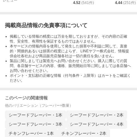
レビュー
4.52
(
541
件)
4.44
(
251
件)
掲載商品情報の免責事項について
掲載している情報の精度には万全を期しておりますが、その内容の正確
性、安全性、有用性を保証するものではありません。
本サービスの情報内容を使用して発生した損害や不利益に関して、直接
的・間接的あるいは損害の程度によらず、 LINEヤフー株式会社、情報提
供会社各社および商品販売店舗各社は一切の責任を負いません。
製品に関しましては製造元へお問い合わせください。購入に際しての質
問、各店舗サービスの内容、価格、販売開始日等に関しましては各店舗へ
お問い合わせください。
ポイント・支払額の正確な情報（付与条件・上限等）はカートをご確認く
ださい。
このページの関連情報
他のバリエーション（フレーバー×数量）
シーフードフレーバー・1本
シーフードフレーバー・2本
シーフードフレーバー・3本
シーフードフレーバー・4本
チキンフレーバー・1本
チキンフレーバー・2本