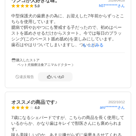
ワンコが大好きな味。
2026/04/28
h07********
さん
5.0
中型保護犬の歯磨きの為に、お迎えした7年前からずっとこ
ちらを使用しています。

臆病で餌やおやつにも警戒する子だったので、初めはペー
ストを舐めさせるだけからスタート。今では毎日のブラッ
シング(このペースト舐め舐め)を楽しみにしています。

歯石はやはりついてしまいますし、ついた歯石がポロっと
もっとみる
取れるという様な魔法のような事はありませんが7歳にして
は歯石のつき方が比較的マシだと思います。お口の臭いも
購入したストア
気になりません。
ペット犬猫療法食アニマルドクター
違反報告
いいね
0
オススメの商品です♪
2022/10/12
aro********
さん
4.0
7歳になるシェパードですが、こちらの商品を長く使用して
いるからか、かなり歯はキレイで獣医さんにも褒められま
す。

味も美味しいのか、あまり嫌がらずに歯磨きさせてくれる