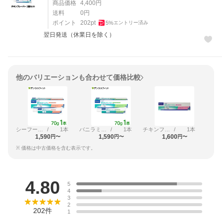
商品価格
4,400
円
送料
0
円
ポイント
202
pt
5
%
エントリー済み
翌日発送（休業日を除く）
他のバリエーションも合わせて価格比較
シーフードフレーバー
/
1本
バニラミントフレーバー
/
1本
チキンフレーバー
/
1本
1,590
1,590
1,600
円〜
円〜
円〜
※ 価格は中古価格を含む表示です。
レビュー
4.80
5
4
3
2
202
件
1