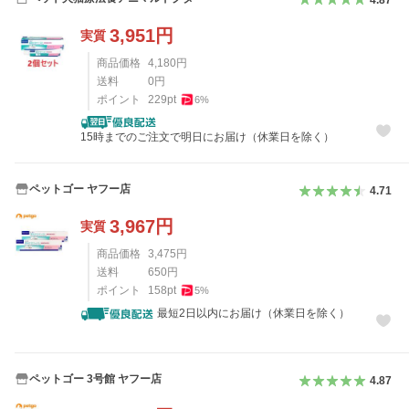
3,951
円
実質
商品価格
4,180
円
送料
0
円
ポイント
229
pt
6
%
15時までのご注文で明日にお届け（休業日を除く）
ペットゴー ヤフー店
4.71
3,967
円
実質
商品価格
3,475
円
送料
650
円
ポイント
158
pt
5
%
最短2日以内にお届け（休業日を除く）
ペットゴー 3号館 ヤフー店
4.87