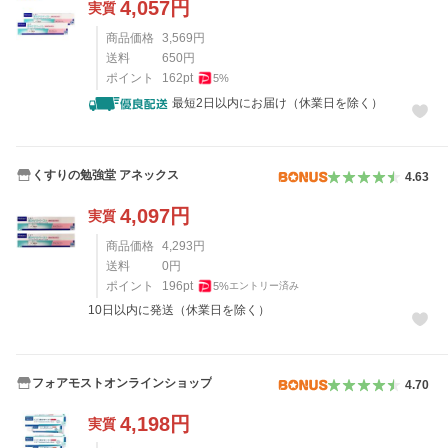
4,057
円
実質
商品価格
3,569
円
送料
650
円
ポイント
162
pt
5
%
最短2日以内にお届け（休業日を除く）
くすりの勉強堂 アネックス
4.63
4,097
円
実質
商品価格
4,293
円
送料
0
円
ポイント
196
pt
5
%
エントリー済み
10日以内に発送（休業日を除く）
フォアモストオンラインショップ
4.70
4,198
円
実質