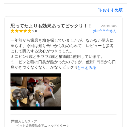
おすすめ順
思ってたよりも効果あってビックリ！！
2024/12/05
ykc********
さん
5.0
一年前から歯磨き粉を探していましたが、なかなか購入に
至らず、今回は知り合いから勧められて、レビューも参考
にして購入する決心がつきました。

ミニピン6歳とチワワ2歳と猫8歳に使用しています。

ミニピンと猫の口臭が酷かったのですが、使用1日目から口
臭がきつくなくなり、かなりビックリ！！

もっとみる
流石に0になることはないですが、すごく軽減されます。
（猫は犬歯に塗って舐めるだけで効果あり）

6歳のミニピン2年前に歯が欠けた為抜歯と歯石取りをした
のですが、口を触らせてくれなくなり1年後には歯石が付き
歯も黄色くなってしまいました。

そこから何とか3種類の歯磨きを使用して頑張ってきました
が（歯ブラシで水洗い）、歯石と黄色い色素は取れ
ず・・。

購入したストア
ペット犬猫療法食アニマルドクター
こちらの商品を使用して
