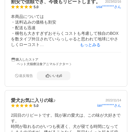
割安で信頼でき、今後もリピートします。
折れ曲がらないように中身を出していかないといけないの
2023/02/16
usa********
さん
5.0
がちょっと面倒ではありますが、それでも歯磨き粉はこ
れ！！うちの子大好きです☆
本商品については

・送料込みの価格も割安

・配送も迅速

・梱包も大きすぎずおそらくコストも考慮して独自のBOX
を数タイプ外注されていらっしゃると思われて地球にやさ
しくローコスト

もっとみる
・Webも見たら元ビジネスマンから一念発起で獣医さんの
方なので、ささやかながらも売り上げや収益の本業に派生
購入したストア
した多角化なども視野に、或いは収益はスタッフの対価ア
ペット犬猫療法食アニマルドクター
ップの原資に、

　　などと想像しながら、売り手買い手ともに良いことだ
違反報告
いいね
6
と思います。

よく行く動物病院さんが普通の価格なので、行った際には
お世話になるところで購入したいと思いますが、普段は多
愛犬お気に入りの味♪
少なりともお安い商品や普通の価格であれば、引き続きい
2022/11/14
ian********
さん
5.0
世話になりたいと思います。ありがとうございました。
2回目のリピートです。我が家の愛犬は、この味が大好きで
す。

時間が取れるのがいつも夜遅く、犬が寝てる時間になって