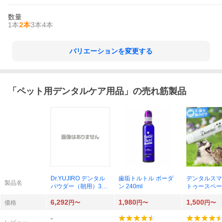
数量
1本
2本
3本
4本
バリエーションを変更する
「
ペット用デンタルケア用品
」の売れ筋製品
Dr.YUJIRO デンタル
歯垢トルトル ボーダ
デンタルスマ
製品名
パウダー（朝用）35g
ン 240ml
トゥースペース
×1個
犬猫用
6,292
1,980
1,500
価格
円〜
円〜
円〜
-