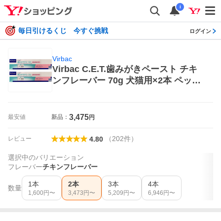
i
毎日引けるくじ 今すぐ挑戦
ログイン
Virbac
Virbac C.E.T.歯みがきペースト チキ
ンフレーバー 70g 犬猫用×2本 ペット
用デンタルケア用品
3,475
最安値
新品：
円
（
202
件
）
レビュー
4.80
選択中のバリエーション
フレーバー
チキンフレーバー
1本
2本
3本
4本
数量
1,600
円〜
3,473
円〜
5,209
円〜
6,946
円〜