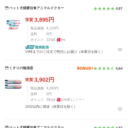
ペット犬猫療法食アニマルドクター
4.87
3,895
円
実質
商品価格
4,120
円
送料
0
円
ポイント
225
pt
6
%
15時までのご注文で明日にお届け（休業日を除く）
くすりの勉強堂
4.64
3,902
円
実質
商品価格
4,293
円
送料
0
円
ポイント
391
pt
10
%
要エントリー
10日以内に発送（休業日を除く）
ペット犬猫療法食アニマルドクター
4.87