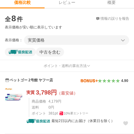
レビュー
概要
価格比較
価格比較
8
全
件
情報の誤りを報告
表示価格が安い順に表示しています
実質価格
表示価格：
中古を含む
ポイント・送料の算出方法
ペットゴー 2号館 ヤフー店
4.90
3,798
円
実質
（最安値）
商品価格
4,179
円
送料
0
円
ポイント
381
pt
10
%
要エントリー
最短2日以内にお届け（休業日を除く）