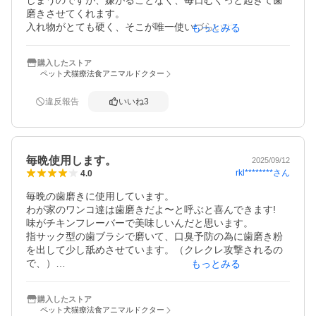
しまうのですが、嫌がることなく、毎日むくっと起きて歯
磨きさせてくれます。

入れ物がとても硬く、そこが唯一使いづらいポイントです
もっとみる
が、一番お尻の方からすこーしずつ押して、最後までなる
べく曲げないように、まっすぐのまま端から押し出して使
購入したストア
っていくと、最後まで穴があくこともなく、ストレスなく
ペット犬猫療法食アニマルドクター
中身を全部使い切ることができます。出し方さえうまくで
きれば、おすすめです♪

違反報告
いいね
3
うちでは歯磨きシートや水洗いもしているので、嫌がらな
いように、おやつをちょこっとあげています。
毎晩使用します。
2025/09/12
rkl********
さん
4.0
毎晩の歯磨きに使用しています。

わが家のワンコ達は歯磨きだよ〜と呼ぶと喜んできます!

味がチキンフレーバーで美味しいんだと思います。

指サック型の歯ブラシで磨いて、口臭予防の為に歯磨き粉
を出して少し舐めさせています。（クレクレ攻撃されるの
で、）

もっとみる
シニア時期になるので健康維持の為にもこれからも使用し
ます。

購入したストア
※少し残念な事はチューブ部分がプラじゃないので、後ろ
ペット犬猫療法食アニマルドクター