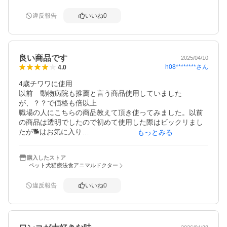
の方からキチンと使用しないと中にちょっと残ってしま
い、チューブが破けてしまったりします。

違反報告
いいね
0
チューブが人間用の歯磨き粉の様にプラに変わってくれた
ら良いなと思います。
良い商品です
2025/04/10
h08********
さん
4.0
4歳チワワに使用

以前　動物病院も推薦と言う商品使用していました
が、？？で価格も倍以上

職場の人にこちらの商品教えて頂き使ってみました。以前
の商品は透明でしたので初めて使用した際はビックリまし
たが🐕はお気に入り

もっとみる
以前は違うショップで購入しましたが今回2本でこの価格で
お得だと思いこちらのショップ購入。配送も早く良かった
購入したストア
です

ペット犬猫療法食アニマルドクター
ありがとうございました

また、お願いします。

違反報告
いいね
0
我が家の🐕もお気に入り

1つ！チューブが柔らかいと更に使いやすいなーと思いま