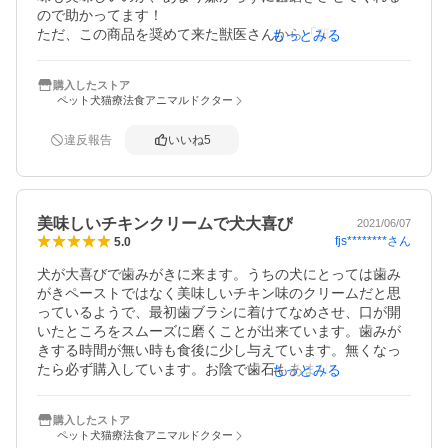
ので助かってます！

ただ、この商品を奨めて来た獣医さんから「舐めさせるだ
もっとみる
けで歯石がポロッと取れるよ」と言われましたが、流石に
それは無いですね(笑)

購入したストア
注文の翌日には手元に届き、とても助かりました。またこ
ペット犬猫療法食アニマルドクター
ちらのショップで購入したいと思います♪
違反報告
いいね
5
美味しいチキンクリームで犬大喜び
2021/06/07
fjs********
さん
5.0
犬が大喜びで歯みがきに来ます。うちの犬にとっては歯み
がきペーストではなく美味しいチキン味のクリームだと思
っているようで、最初歯ブラシに着けてなめさせ、口が開
いたところをスムーズに磨くことが出来ています。歯みが
きする時間が無い時も食後に少し与えています。無くなっ
たら必ず購入しています。お陰で歯石もあまりついていま
もっとみる
せん。これからも使い続けます！
購入したストア
ペット犬猫療法食アニマルドクター