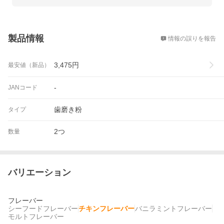
概要
製品情報
情報の誤りを報告
3,475
円
最安値（新品）
-
JANコード
歯磨き粉
タイプ
2つ
数量
バリエーション
フレーバー
シーフードフレーバー
チキンフレーバー
バニラミントフレーバー
モルトフレーバー