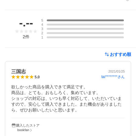
レビュー
-.--
5
4
3
2
2
件
1
おすすめ順
三国志
2021/01/25
tai********
さん
5.0
欲しかった商品を購入できて満足です。

商品は、とても、おもしろく、集めています。

ショップの対応は、いつも早く対応して、いただいていま
すので、安心して購入できました。また機会がありました
ら、ぜひお願いしたいと思います。
購入したストア
bookfan