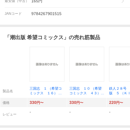
165
円
最安値（中古）
9784267901515
JANコード
「
潮出版 希望コミックス
」の売れ筋製品
三国志 １ （希望コ
三国志 １０ （希望
鉄人２８号 
製品名
ミックス １６） 横
コミックス ４３）
版 ５ （
山光輝／著
横山光輝／著
ＣＯＭＩＣＳ
330
330
220
ル） 横山
価格
円〜
円〜
円〜
光プロダクシ
-
-
-
修
レビュー