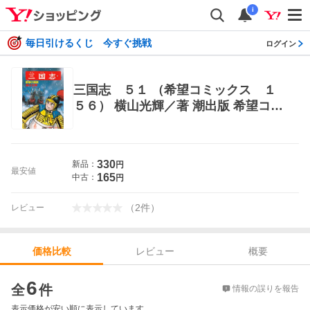
i
毎日引けるくじ 今すぐ挑戦
ログイン
三国志 ５１ （希望コミックス １
５６） 横山光輝／著 潮出版 希望コミ
ックス
330
新品：
円
最安値
165
中古：
円
（
2
件
）
レビュー
レビュー
概要
価格比較
価格比較
6
全
件
情報の誤りを報告
表示価格が安い順に表示しています