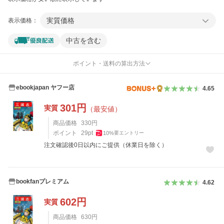
実質価格
表示価格：
中古を含む
ポイント・送料の算出方法
ebookjapan ヤフー店
4.65
301
円
実質
（最安値）
商品価格
330
円
ポイント
29
pt
10
%
要エントリー
注文確認後0日以内にご提供（休業日を除く）
bookfanプレミアム
4.62
602
円
実質
商品価格
630
円