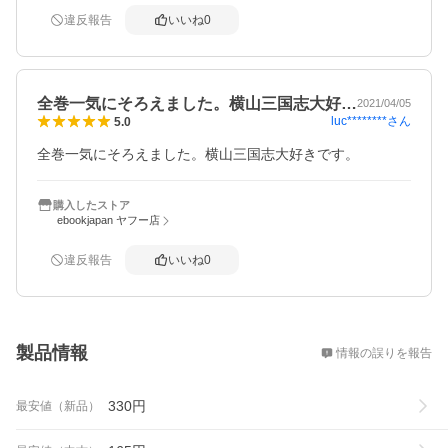
違反報告
いいね
0
全巻一気にそろえました。横山三国志大好…
2021/04/05
luc********
さん
5.0
全巻一気にそろえました。横山三国志大好きです。
購入したストア
ebookjapan ヤフー店
違反報告
いいね
0
概要
製品情報
情報の誤りを報告
330
円
最安値（新品）