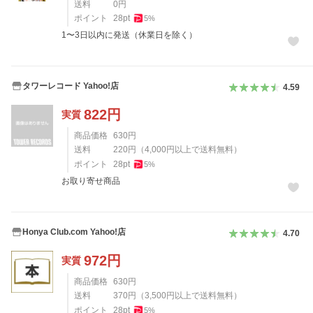
送料
0
円
ポイント
28
pt
5
%
1〜3日以内に発送（休業日を除く）
タワーレコード Yahoo!店
4.59
822
円
実質
商品価格
630
円
送料
220
円
（
4,000
円以上で送料無料）
ポイント
28
pt
5
%
お取り寄せ商品
Honya Club.com Yahoo!店
4.70
972
円
実質
商品価格
630
円
送料
370
円
（
3,500
円以上で送料無料）
ポイント
28
pt
5
%