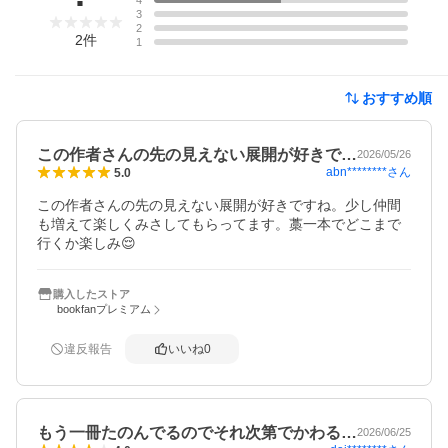
4
3
2
2
件
1
おすすめ順
この作者さんの先の見えない展開が好きで…
2026/05/26
abn********
さん
5.0
この作者さんの先の見えない展開が好きですね。少し仲間
も増えて楽しくみさしてもらってます。藁一本でどこまで
行くか楽しみ😌
購入したストア
bookfanプレミアム
違反報告
いいね
0
もう一冊たのんでるのでそれ次第でかわる…
2026/06/25