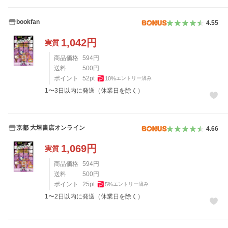
bookfan
4.55
1,042
円
実質
商品価格
594
円
送料
500
円
ポイント
52
pt
10
%
エントリー済み
1〜3日以内に発送（休業日を除く）
京都 大垣書店オンライン
4.66
1,069
円
実質
商品価格
594
円
送料
500
円
ポイント
25
pt
5
%
エントリー済み
1〜2日以内に発送（休業日を除く）