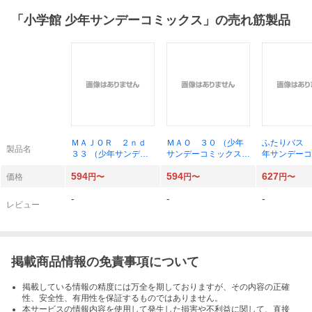
「
小学館 少年サンデーコミックス
」の売れ筋製品
ＭＡＪＯＲ ２ｎｄ
ＭＡＯ ３０ （少年
ふたりバス 
製品名
３３ （少年サンデー
サンデーコミックス）
年サンデーコ
コミックス） 満田拓
高橋留美子
ス） 豊林サ
594
594
627
也
価格
円〜
円〜
円〜
-
-
-
レビュー
掲載商品情報の免責事項について
掲載している情報の精度には万全を期しておりますが、その内容の正確
性、安全性、有用性を保証するものではありません。
本サービスの情報内容を使用して発生した損害や不利益に関して、直接