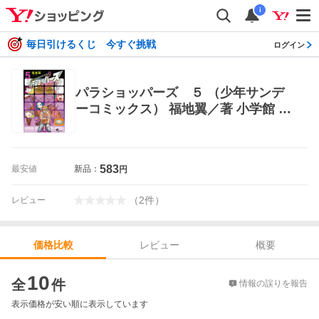
i
毎日引けるくじ 今すぐ挑戦
ログイン
パラショッパーズ ５ （少年サンデ
ーコミックス） 福地翼／著 小学館 少
年サンデーコミックス
583
最安値
新品：
円
（
2
件
）
レビュー
レビュー
概要
価格比較
価格比較
10
全
件
情報の誤りを報告
表示価格が安い順に表示しています