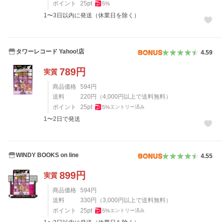
ポイント
25
pt
5
%
1〜3日以内に発送（休業日を除く）
タワーレコード Yahoo!店
4.59
789
円
実質
商品価格
594
円
送料
220
円
（
4,000
円以上で送料無料）
ポイント
25
pt
5
%
エントリー済み
1〜2日で発送
WINDY BOOKS on line
4.55
899
円
実質
商品価格
594
円
送料
330
円
（
3,000
円以上で送料無料）
ポイント
25
pt
5
%
エントリー済み