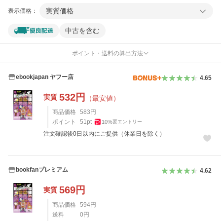
実質価格
表示価格：
中古を含む
ポイント・送料の算出方法
ebookjapan ヤフー店
4.65
532
円
実質
（最安値）
商品価格
583
円
ポイント
51
pt
10
%
要エントリー
注文確認後0日以内にご提供（休業日を除く）
bookfanプレミアム
4.62
569
円
実質
商品価格
594
円
送料
0
円