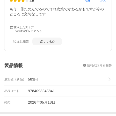
dai********
さん
4.0
もう一冊たのんでるのでそれ次第でかわるかもですが今の
ところは文句なしです
購入したストア
bookfanプレミアム
違反報告
いいね
0
概要
製品情報
情報の誤りを報告
583
円
最安値（新品）
9784098545841
JANコード
2026年05月18日
発売日