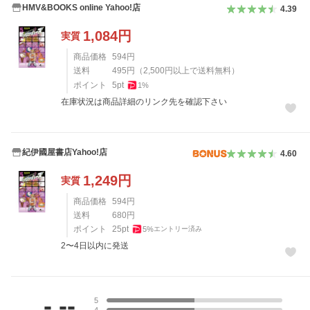
HMV&BOOKS online Yahoo!店
4.39
1,084
円
実質
商品価格
594
円
送料
495
円
（
2,500
円以上で送料無料）
ポイント
5
pt
1
%
在庫状況は商品詳細のリンク先を確認下さい
紀伊國屋書店Yahoo!店
4.60
1,249
円
実質
商品価格
594
円
送料
680
円
ポイント
25
pt
5
%
エントリー済み
2〜4日以内に発送
レビュー
-.--
5