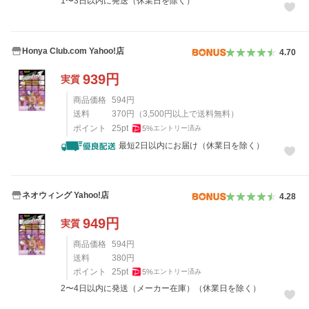
1〜3日以内に発送（休業日を除く）
Honya Club.com Yahoo!店
4.70
939
円
実質
商品価格
594
円
送料
370
円
（
3,500
円以上で送料無料）
ポイント
25
pt
5
%
エントリー済み
最短2日以内にお届け（休業日を除く）
ネオウィング Yahoo!店
4.28
949
円
実質
商品価格
594
円
送料
380
円
ポイント
25
pt
5
%
エントリー済み
2〜4日以内に発送（メーカー在庫）（休業日を除く）