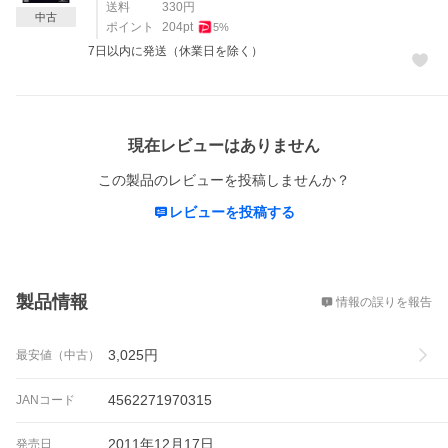
送料
330
円
中古
ポイント
204
pt
5
%
7日以内に発送（休業日を除く）
レビュー
現在レビューはありません
この製品のレビューを投稿しませんか？
レビューを投稿する
概要
製品情報
情報の誤りを報告
3,025
円
最安値（中古）
4562271970315
JANコード
2011年12月17日
発売日