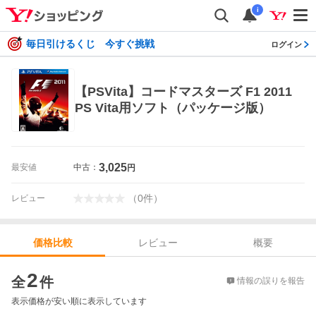
i
毎日引けるくじ 今すぐ挑戦
ログイン
【PSVita】コードマスターズ F1 2011
PS Vita用ソフト（パッケージ版）
3,025
最安値
中古：
円
（
0
件
）
レビュー
レビュー
概要
価格比較
価格比較
2
全
件
情報の誤りを報告
表示価格が安い順に表示しています