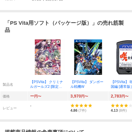
「
PS Vita用ソフト（パッケージ版）
」の売れ筋製
品
【PSVita】 クリミナ
【PSVita】 ダンボー
【PSVita】 咲
製品名
ルガールズ2 [限定
ル戦機W
国編 [通常版
版］
ー
3,970
2,783
価格
円〜
円〜
円〜
-
レビュー
4.86
(
7
件)
4.13
(
8
件)