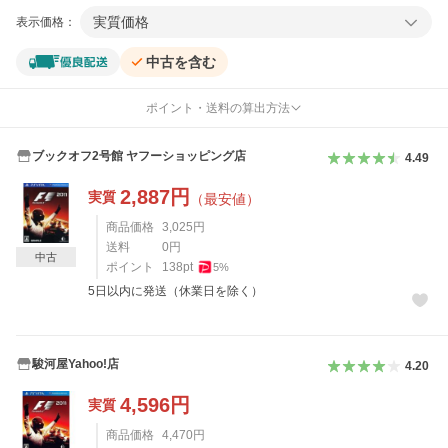
実質価格
表示価格：
中古を含む
ポイント・送料の算出方法
ブックオフ2号館 ヤフーショッピング店
4.49
2,887
円
実質
（最安値）
商品価格
3,025
円
送料
0
円
中古
ポイント
138
pt
5
%
5日以内に発送（休業日を除く）
駿河屋Yahoo!店
4.20
4,596
円
実質
商品価格
4,470
円