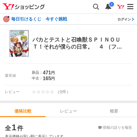
i
毎日引けるくじ 今すぐ挑戦
ログイン
バカとテストと召喚獣ＳＰＩＮＯＵ
Ｔ！それが僕らの日常。 ４ （ファ
ミ通クリアコミックス） 井上堅二／
原作 葉賀ユイ／キャラクター原案
ｎａｍｏ／漫画 少年コミック（中高
471
新品：
円
生、一般）その他
最安値
165
中古：
円
（
0
件
）
レビュー
レビュー
概要
価格比較
価格比較
1
全
件
情報の誤りを報告
表示価格が安い順に表示しています