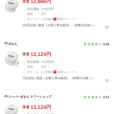
12,666
円
実質
商品価格
13,800
円
送料
0
円
ポイント
1,134
pt
9
%
要エントリー
10日以内に発送（お取り寄せ販売）（休業日を除く）
ぎおん
4.45
13,124
円
実質
商品価格
14,300
円
送料
0
円
ポイント
1,176
pt
9
%
要エントリー
7日以内に発送（お取り寄せ販売）（休業日を除く）
スーパーぎおん ヤフーショップ
4.53
13,124
円
実質