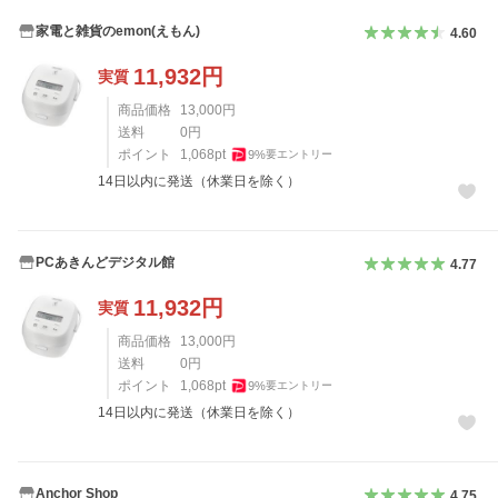
家電と雑貨のemon(えもん)
4.60
11,932
円
実質
商品価格
13,000
円
送料
0
円
ポイント
1,068
pt
9
%
要エントリー
14日以内に発送（休業日を除く）
PCあきんどデジタル館
4.77
11,932
円
実質
商品価格
13,000
円
送料
0
円
ポイント
1,068
pt
9
%
要エントリー
14日以内に発送（休業日を除く）
Anchor Shop
4.75