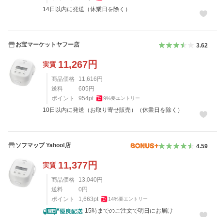
14日以内に発送（休業日を除く）
お宝マーケットヤフー店
3.62
11,267
円
実質
商品価格
11,616
円
送料
605
円
ポイント
954
pt
9
%
要エントリー
10日以内に発送（お取り寄せ販売）（休業日を除く）
ソフマップ Yahoo!店
4.59
11,377
円
実質
商品価格
13,040
円
送料
0
円
ポイント
1,663
pt
14
%
要エントリー
15時までのご注文で明日にお届け