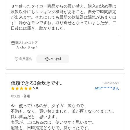
８年使ったタイガー商品からの買い替え、購入の決め手は
炊飯以外にもクッキング機能があること。自分で時間設定
が出来ます。それにしても最新の炊飯器は湯気があまり出
ず、静かなモンですね。取り寄せとなっていましたが、二
日後には届き、助かりました。
購入したストア
Anchor Shop
違反報告
いいね
4
信頼できる3合炊きです。
2026/05/27
az6********
さん
5.0
耐久性
：
普通
今、使っているのが、タイガ―製なので、

不満も、なく、買い替えました。釜が厚くなってました。
良い商品だと、思います。

表示が、上にあるのは、使いやすく思います。

配送も、日時指定どうりで、良かったです。
