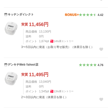
キッチンダイレクト
4.42
11,456
円
実質
商品価格
13,130
円
送料
0
円
ポイント
1,674
pt
14
%
要エントリー
3〜5日以内に発送（お取り寄せ販売）（休業日を除く）
デンキチWeb Yahoo!店
4.76
11,495
円
実質
商品価格
13,040
円
送料
0
円
ポイント
1,545
pt
13
%
要エントリー
2〜3日以内に発送（休業日を除く）