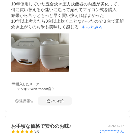
10年使用していた五合炊き圧力炊飯器の内釜が劣化して、

何に買い替えるか迷いに迷って始めてマイコン式を購入

結果から言うともっと早く買い換えればよかった

10年以上考えたら3合以上炊くことなかったので３合で正解

炊き上がりのお米も美味しく感じる

もっとみる
安くて、コンパクト、お手入れ簡単、清潔感を保てるし、
丁寧に使用して長く愛用したい
購入したストア
デンキチWeb Yahoo!店
違反報告
いいね
0
お手頃な価格で安心のお味♪
2026/02/17
tim********
さん
5.0