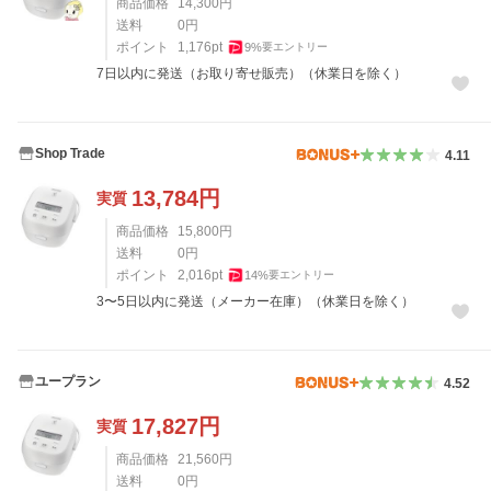
商品価格
14,300
円
送料
0
円
ポイント
1,176
pt
9
%
要エントリー
7日以内に発送（お取り寄せ販売）（休業日を除く）
Shop Trade
4.11
13,784
円
実質
商品価格
15,800
円
送料
0
円
ポイント
2,016
pt
14
%
要エントリー
3〜5日以内に発送（メーカー在庫）（休業日を除く）
ユープラン
4.52
17,827
円
実質
商品価格
21,560
円
送料
0
円