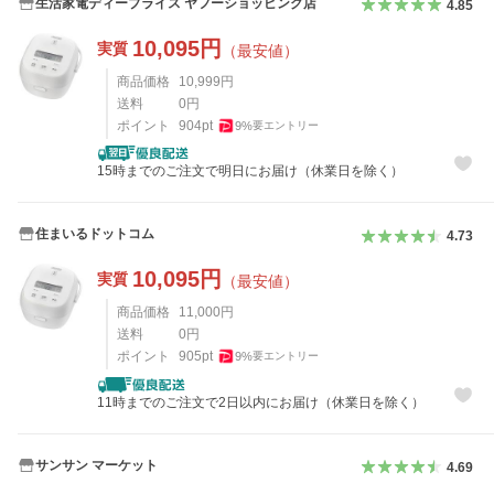
生活家電ディープライス ヤフーショッピング店
4.85
10,095
円
実質
（最安値）
商品価格
10,999
円
送料
0
円
ポイント
904
pt
9
%
要エントリー
15時までのご注文で明日にお届け（休業日を除く）
住まいるドットコム
4.73
10,095
円
実質
（最安値）
商品価格
11,000
円
送料
0
円
ポイント
905
pt
9
%
要エントリー
11時までのご注文で2日以内にお届け（休業日を除く）
サンサン マーケット
4.69