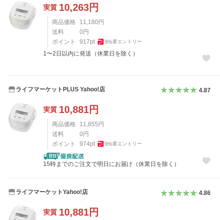
10,263
円
実質
商品価格
11,180
円
送料
0
円
ポイント
917
pt
9
%
要エントリー
1〜2日以内に発送（休業日を除く）
ライフマーケットPLUS Yahoo!店
4.87
10,881
円
実質
商品価格
11,855
円
送料
0
円
ポイント
974
pt
9
%
要エントリー
15時までのご注文で明日にお届け（休業日を除く）
ライフマーケットYahoo!店
4.86
10,881
円
実質