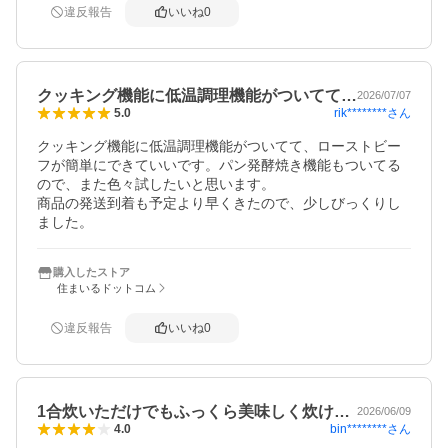
違反報告
いいね
0
クッキング機能に低温調理機能がついてて…
2026/07/07
rik********
さん
5.0
クッキング機能に低温調理機能がついてて、ローストビー
フが簡単にできていいです。パン発酵焼き機能もついてる
ので、また色々試したいと思います。

商品の発送到着も予定より早くきたので、少しびっくりし
ました。
購入したストア
住まいるドットコム
違反報告
いいね
0
1合炊いただけでもふっくら美味しく炊け…
2026/06/09
bin********
さん
4.0