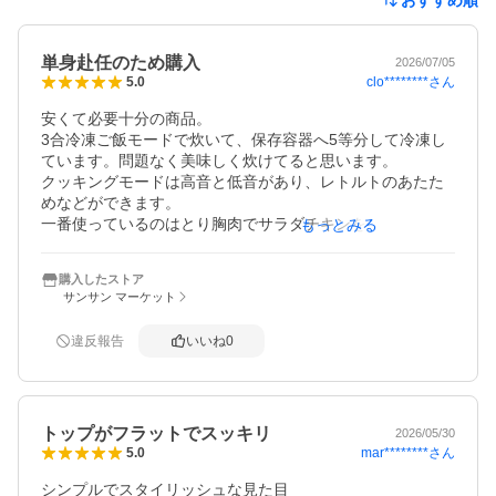
単身赴任のため購入
2026/07/05
clo********
さん
5.0
安くて必要十分の商品。

3合冷凍ご飯モードで炊いて、保存容器へ5等分して冷凍し
ています。問題なく美味しく炊けてると思います。

クッキングモードは高音と低音があり、レトルトのあたた
めなどができます。

一番使っているのはとり胸肉でサラダチキンを作る事で
もっとみる
す。

パンも作れるみたいですが不要な機能でした。

購入したストア
お米を炊くだけではないので、料理する方はとてもオスス
サンサン マーケット
メです！
違反報告
いいね
0
トップがフラットでスッキリ
2026/05/30
mar********
さん
5.0
シンプルでスタイリッシュな見た目
