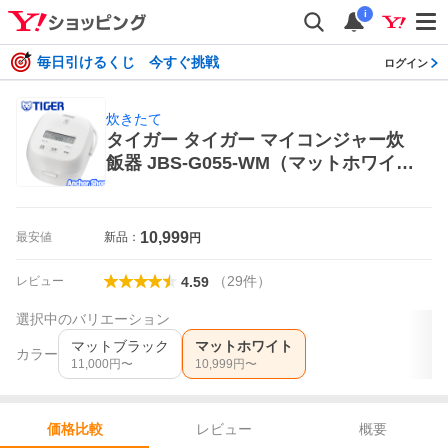
i
毎日引けるくじ 今すぐ挑戦
ログイン
炊きたて
タイガー タイガー マイコンジャー炊
飯器 JBS-G055-WM（マットホワイ
ト） 炊きたて 炊飯器本体
10,999
最安値
新品：
円
（
29
件
）
レビュー
4.59
選択中のバリエーション
マットブラック
マットホワイト
カラー
11,000
円〜
10,999
円〜
レビュー
概要
価格比較