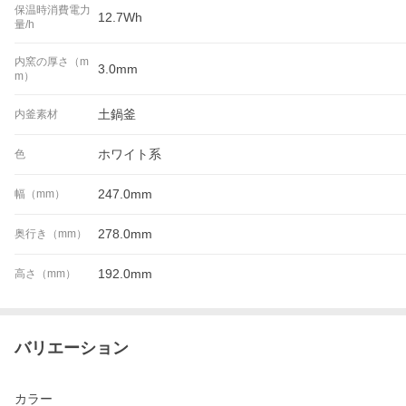
保温時消費電力
12.7Wh
量/h
内窯の厚さ（m
3.0mm
m）
土鍋釜
内釜素材
ホワイト系
色
247.0mm
幅（mm）
278.0mm
奥行き（mm）
192.0mm
高さ（mm）
バリエーション
カラー