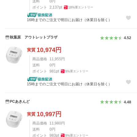
送料
0
円
ポイント
2,137
pt
18
%
要エントリー
16時までのご注文で明日にお届け（休業日を除く）
秋葉原 アウトレットプラザ
4.52
10,974
円
実質
商品価格
11,955
円
送料
0
円
ポイント
981
pt
9
%
要エントリー
15時までのご注文で明日にお届け（休業日を除く）
PCあきんど
4.48
10,997
円
実質
商品価格
11,980
円
送料
0
円
ポイント
983
pt
9
%
要エントリー