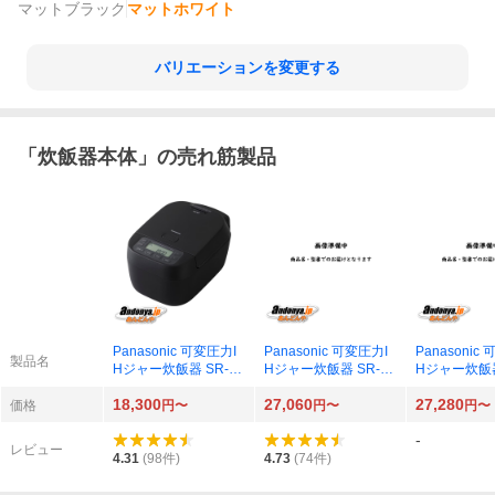
マットブラック
マットホワイト
バリエーションを変更する
「
炊飯器本体
」の売れ筋製品
Panasonic 可変圧力I
Panasonic 可変圧力I
Panasonic
製品名
Hジャー炊飯器 SR-N
Hジャー炊飯器 SR-N
Hジャー炊飯器
310D-K（ブラック）
510D-K（ブラック）
510D-W（
18,300
27,060
27,280
価格
円〜
円〜
円〜
-
レビュー
4.31
(
98
件)
4.73
(
74
件)