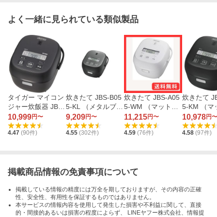
よく一緒に見られている類似製品
タイガー マイコン
炊きたて JBS-B05
炊きたて JBS-A05
炊きたて JB
ジャー炊飯器 JBS-
5-KL （メタルブラ
5-WM （マットホ
5-KM （
G055-KM（マット
ック）
ワイト）
ラック）
10,999
9,209
11,215
10,978
円〜
円〜
円〜
円
ブラック）
4.47
(
90
件)
4.55
(
302
件)
4.59
(
76
件)
4.58
(
97
件)
掲載商品情報の免責事項について
掲載している情報の精度には万全を期しておりますが、その内容の正確
性、安全性、有用性を保証するものではありません。
本サービスの情報内容を使用して発生した損害や不利益に関して、直接
的・間接的あるいは損害の程度によらず、 LINEヤフー株式会社、情報提