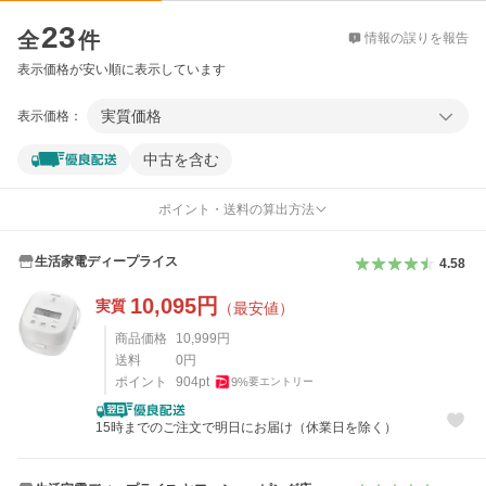
価格比較
23
全
件
情報の誤りを報告
表示価格が安い順に表示しています
実質価格
表示価格：
中古を含む
ポイント・送料の算出方法
生活家電ディープライス
4.58
10,095
円
実質
（最安値）
商品価格
10,999
円
送料
0
円
ポイント
904
pt
9
%
要エントリー
15時までのご注文で明日にお届け（休業日を除く）