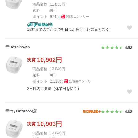
商品価格
11,855
円
送料
0
円
ポイント
974
pt
9
%
要エントリー
15時までのご注文で明日にお届け（休業日を除く）
Joshin web
4.52
10,902
円
実質
商品価格
13,040
円
送料
0
円
ポイント
2,138
pt
18
%
要エントリー
2日以内に発送（休業日を除く）
コジマYahoo!店
4.62
10,903
円
実質
商品価格
13,040
円