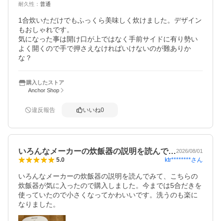
耐久性
：
普通
1合炊いただけでもふっくら美味しく炊けました。デザイン
もおしゃれです。

気になった事は開け口が上ではなく手前サイドに有り勢い
よく開くので手で押さえなければいけないのが難ありか
な？
購入したストア
Anchor Shop
違反報告
いいね
0
いろんなメーカーの炊飯器の説明を読んで…
2026/08/01
ktr********
さん
5.0
いろんなメーカーの炊飯器の説明を読んでみて、こちらの
炊飯器が気に入ったので購入しました。今までは5合だきを
使っていたので小さくなってかわいいです。洗うのも楽に
なりました。