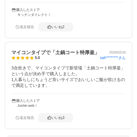
購入したストア
キッチンダイレクト
違反報告
いいね
2
マイコンタイプで「土鍋コート特厚釜」
2026/02/16
sah********
さん
5.0
3合炊きで、マイコンタイプで新登場「土鍋コート特厚釜」
という点が決め手で購入しました。

1人暮らしにちょうど良いサイズでおいしいご飯が炊けるの
で満足しています。
購入したストア
Joshin web
違反報告
いいね
3