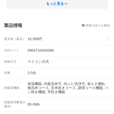
もっと見る
概要
製品情報
情報の誤りを報告
10,999
円
最安値（新品）
4904710450086
JANコード
マイコン方式
炊飯方式
3.0合
容量
保温機能, 内釜洗米可, 内ふた洗浄可, 省エネ運転,
無洗米コース, 玄米炊きコース, 調理コース機能, パ
炊飯器機能
ン焼き機能, 早炊き機能
炊飯時消費電力
89.4Wh
量/回