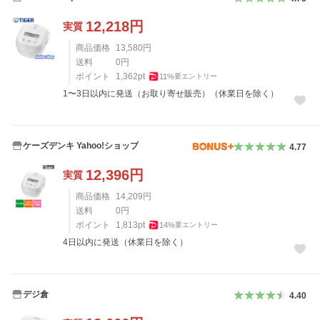
12,218
円
実質
商品価格
13,580
円
送料
0
円
ポイント
1,362
pt
11
%
要エントリー
1〜3日以内に発送（お取り寄せ販売）（休業日を除く）
ケーズデンキ Yahoo!ショップ
4.77
12,396
円
実質
商品価格
14,209
円
送料
0
円
ポイント
1,813
pt
14
%
要エントリー
4日以内に発送（休業日を除く）
デジ倉
4.40