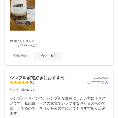
購入したストア
コジマYahoo!店
違反報告
いいね
0
シンプル家電好きにおすすめ
2026/03/25
hop********
さん
5.0
耐久性
：
壊れにくい
シンプルデザインで、シンプルな部屋にしたい方にオスス
メです。私は白ベースの家電でシンプルな見た目のもので
統一してるので、それが好みの方にとてもおすすめが出来
ます！