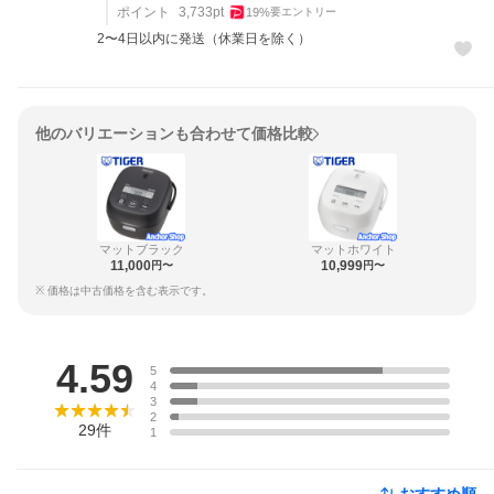
ポイント
3,733
pt
19
%
要エントリー
2〜4日以内に発送（休業日を除く）
他のバリエーションも合わせて価格比較
マットブラック
マットホワイト
11,000
10,999
円〜
円〜
※ 価格は中古価格を含む表示です。
レビュー
4.59
5
4
3
2
29
件
1
おすすめ順