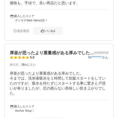
価格も、手頃で、良い商品だと思います。
購入したストア
デンキチWeb Yahoo!店
違反報告
いいね
1
厚釜が思ったより重量感がある厚みでした…
2026/04/28
fvl********
さん
5.0
耐久性
：
壊れにくい
厚釜が思ったより重量感がある厚みでした。

今までは、洗米後吸水を１時間して炊飯スタートをしてい
たのですが、吸水を待たずにスタートする事に驚きと戸惑
いが有りましたが、芯の残らない美味しい炊き上がりでし
た。
購入したストア
Anchor Shop