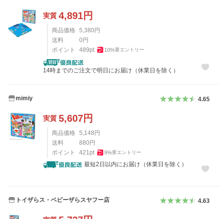
4,891
円
実質
商品価格
5,380
円
送料
0
円
ポイント
489
pt
10
%
要エントリー
14時までのご注文で明日にお届け（休業日を除く）
mimiy
4.65
5,607
円
実質
商品価格
5,148
円
送料
880
円
ポイント
421
pt
9
%
要エントリー
最短2日以内にお届け（休業日を除く）
トイザらス・ベビーザらスヤフー店
4.63