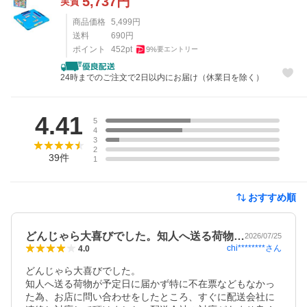
5,737
円
実質
商品価格
5,499
円
送料
690
円
ポイント
452
pt
9
%
要エントリー
24時までのご注文で2日以内にお届け（休業日を除く）
レビュー
4.41
5
4
3
2
39
件
1
おすすめ順
どんじゃら大喜びでした。知人へ送る荷物…
2026/07/25
chi********
さん
4.0
どんじゃら大喜びでした。

知人へ送る荷物が予定日に届かず特に不在票などもなかっ
た為、お店に問い合わせをしたところ、すぐに配送会社に