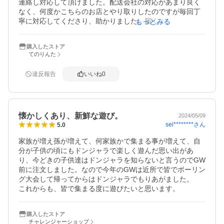
連絡し対応して頂けました。配送会社の対応があまり良く
なく、何度かこちらのお店とやり取りしたのですが毎回丁
寧に対応してくださり、助かりました。届くまで不安でし
もっとみる
たが無事届いて良かったです。ありがとうございました。
購入したストア
てのりんた
違反報告
いいね
0
懐かしくあり、新鮮な遊び。
2024/05/09
sei********
さん
5.0
家族が増え孫が増えて、何家族かで集まる事が増えて、自
分が子供の頃にもドンジャラで楽しく遊んだ思い出があ
り、今どきの子供達はドンジャラを知らないと言うのでGW
前に注文しました。なので今年のGWは近所で皆でボーリン
グ大会して帰ってからはドンジャラでもりあがました。

これからも、皆で集まる度に遊びたいと思います。
購入したストア
チャレンジャーショップ