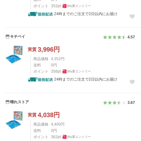
ポイント
352
pt
9
%
要エントリー
24時までのご注文で2日以内にお届け
キチベイ
4.57
3,996
円
実質
商品価格
4,352
円
送料
0
円
ポイント
356
pt
9
%
要エントリー
24時までのご注文で2日以内にお届け
晴れストア
3.67
4,038
円
実質
商品価格
4,400
円
送料
0
円
ポイント
362
pt
9
%
要エントリー