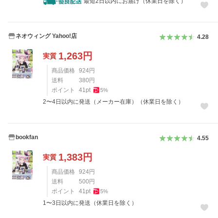
最短2日以内にお届け（休業日を除く）
ネオウィング Yahoo!店
4.28
1,263
円
実質
商品価格
924
円
送料
380
円
ポイント
41
pt
5
%
2〜4日以内に発送（メーカー在庫）（休業日を除く）
bookfan
4.55
1,383
円
実質
商品価格
924
円
送料
500
円
ポイント
41
pt
5
%
1〜3日以内に発送（休業日を除く）