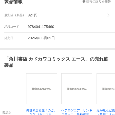
製品情報
情報の誤りを報告
924
円
最安値（新品）
9784041175460
JANコード
2026年06月09日
発売日
「
角川書店 カドカワコミックス エース
」の売れ筋
製品
異世界居酒屋「のぶ」
ヘテロゲニア リンギ
光が死んだ夏
製品名
２２ （角川コミッ
スティコ 異種族言語
（角川コミッ