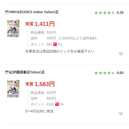
HMV&BOOKS online Yahoo!店
4.39
1,411
円
実質
商品価格
924
円
送料
495
円
（
2,500
円以上で送料無料）
ポイント
8
pt
1
%
在庫状況は商品詳細のリンク先を確認下さい
紀伊國屋書店Yahoo!店
4.60
1,563
円
実質
商品価格
924
円
送料
680
円
ポイント
41
pt
5
%
2〜4日以内に発送
レビュー