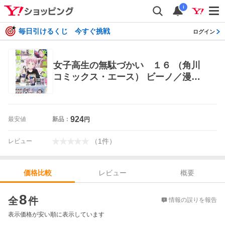
i
毎日引けるくじ 今すぐ挑戦
ログイン
女子高生の無駄づかい １６ （角川
コミックス・エース） ビーノ／漫画
角川書店 カドカワコミックス エース
924
最安値
新品：
円
（
1
件
）
レビュー
レビュー
概要
価格比較
価格比較
8
全
件
情報の誤りを報告
表示価格が安い順に表示しています