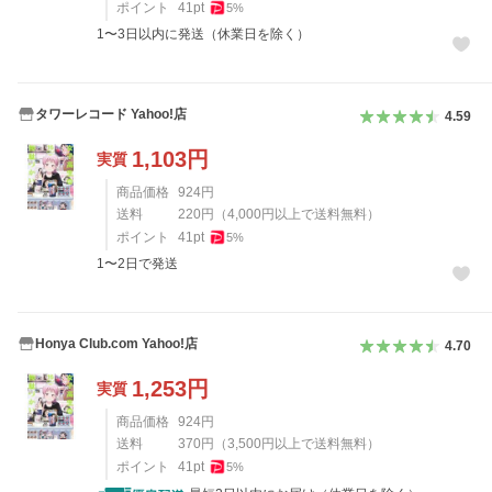
ポイント
41
pt
5
%
1〜3日以内に発送（休業日を除く）
タワーレコード Yahoo!店
4.59
1,103
円
実質
商品価格
924
円
送料
220
円
（
4,000
円以上で送料無料）
ポイント
41
pt
5
%
1〜2日で発送
Honya Club.com Yahoo!店
4.70
1,253
円
実質
商品価格
924
円
送料
370
円
（
3,500
円以上で送料無料）
ポイント
41
pt
5
%