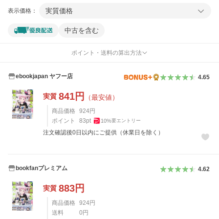
実質価格
表示価格：
中古を含む
ポイント・送料の算出方法
ebookjapan ヤフー店
4.65
841
円
実質
（最安値）
商品価格
924
円
ポイント
83
pt
10
%
要エントリー
注文確認後0日以内にご提供（休業日を除く）
bookfanプレミアム
4.62
883
円
実質
商品価格
924
円
送料
0
円