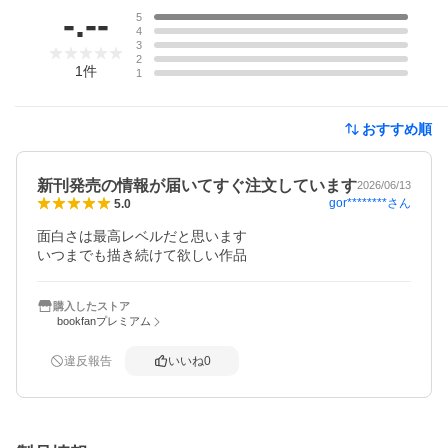
-.--
5
4
3
2
1
件
1
おすすめ順
新刊発売の情報が届いてすぐ注文しています
2026/06/13
gor********
さん
5.0
面白さは最高レベルだと思います

いつまでも描き続けて欲しい作品
購入したストア
bookfanプレミアム
違反報告
いいね
0
概要