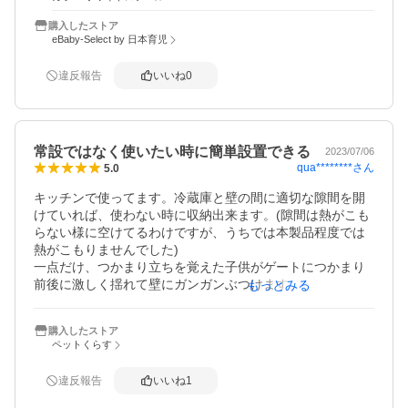
購入したストア
eBaby-Select by 日本育児
違反報告
いいね
0
常設ではなく使いたい時に簡単設置できる
2023/07/06
qua********
さん
5.0
キッチンで使ってます。冷蔵庫と壁の間に適切な隙間を開
けていれば、使わない時に収納出来ます。(隙間は熱がこも
らない様に空けてるわけですが、うちでは本製品程度では
熱がこもりませんでした)

一点だけ、つかまり立ちを覚えた子供がゲートにつかまり
前後に激しく揺れて壁にガンガンぶつけます。自前で緩衝
もっとみる
材をつけてますが、公式でついてたらいいなと思いまし
た。
購入したストア
ペットくらす
違反報告
いいね
1