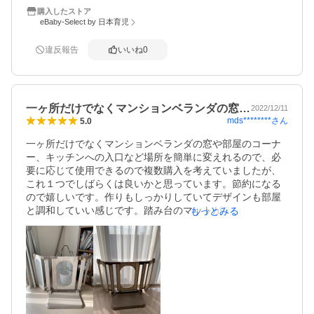
購入したストア
eBaby-Select by 日本育児
違反報告
いいね
0
一ヶ所だけでなくマンションベランダの窓…
2022/12/11
mds********
さん
5.0
一ヶ所だけでなくマンションベランダの窓や部屋のコーナ
ー、キッチンへの入口など場所を簡単に変えれるので、必
要に応じて使用できるので複数購入を考えていましたが、
これ１つでしばらくは良いかと思っています。節約になる
ので嬉しいです。作りもしっかりしていてデザインも部屋
と調和していい感じです。踏み台のマットがデフォルトで
もっとみる
付いていたら百点満点だと思います。