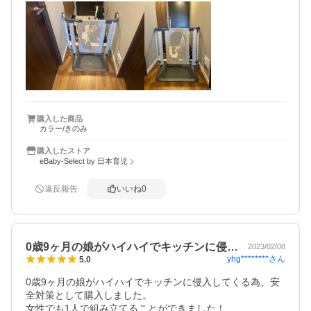
気になりますがもう一度やってみて様子見てみようと思い
ます。

用途的には満足してます。
購入した商品
カラー/きのみ
購入したストア
eBaby-Select by 日本育児
違反報告
いいね
0
0歳9ヶ月の娘がハイハイでキッチンに侵…
2023/02/08
yhg********
さん
5.0
0歳9ヶ月の娘がハイハイでキッチンに侵入してくる為、安
全対策として購入しました。

女性でも1人で組み立てることができました！
