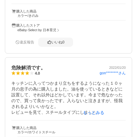
かったので、星をひとつ減らしました。
購入した商品
カラー/きのみ
購入したストア
eBaby-Select by 日本育児
違反報告
いいね
0
危険解消です。
2022/01/20
gon********
さん
4.0
キッチンに入ってつかまり立ちをするようになった１０ヶ
月の息子の為に購入しました。油を使っているときなどに
設置して、それ以外はどかしています。今まで危なかった
ので、買って良かったです。入らないと泣きますが、怪我
されるよりいいかなと。

レビューを見て、スチールタイプにしました。ずっしりし
もっとみる
ていて、ゲートにつかまり立ちをしても倒れたりは今の所
していません。
購入した商品
カラー/ホワイトスチール