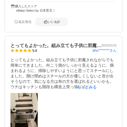
購入したストア
eBaby-Select by 日本育児
違反報告
いいね
0
とってもよかった。組み立ても子供に邪魔…
2023/02/16
ahu********
さん
5.0
とってもよかった。組み立ても子供に邪魔されながらでも
簡単にできました。向こう側がしっかり見えるように、掴
まれるように、掃除しやすいようにと思ってスチールにし
ました。開け閉めはスチールの方が優しくしないと音が出
そうなので、気になる方は布の方を選ばれるといいかも。
ウチはキッチンも階段も構造上突っ張り式のものが使えな
もっとみる
かったのでとても良さそうです。