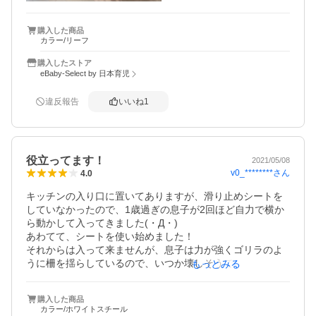
購入した商品
カラー/リーフ
購入したストア
eBaby-Select by 日本育児
違反報告
いいね
1
役立ってます！
2021/05/08
v0_********
さん
4.0
キッチンの入り口に置いてありますが、滑り止めシートを
していなかったので、1歳過ぎの息子が2回ほど自力で横か
ら動かして入ってきました(・Д・)

あわてて、シートを使い始めました！

それからは入って来ませんが、息子は力が強くゴリラのよ
うに柵を揺らしているので、いつか壊しそうで心配です(>_
もっとみる
<)

でも、この柵のお陰で危険な目には遭っていません！
購入した商品
カラー/ホワイトスチール