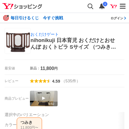
i
毎日引けるくじ 今すぐ挑戦
ログイン
おくだけゲート
nihonikuji 日本育児 おくだけとおせ
んぼ おくトビラ Sサイズ （つみき）
おくだけゲート ベビーゲート
11,800
最安値
新品：
円
（
535
件
）
レビュー
4.59
商品プレビュー
0:52
選択中のバリエーション
つみき
カラー
11,800
円〜