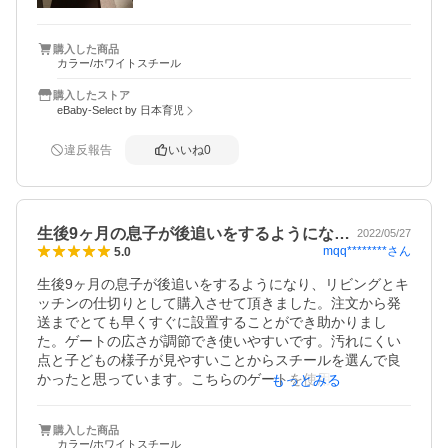
購入した商品
カラー/ホワイトスチール
購入したストア
eBaby-Select by 日本育児
違反報告
いいね
0
生後9ヶ月の息子が後追いをするようにな…
2022/05/27
mqq********
さん
5.0
生後9ヶ月の息子が後追いをするようになり、リビングとキ
ッチンの仕切りとして購入させて頂きました。注文から発
送までとても早くすぐに設置することができ助かりまし
た。ゲートの広さが調節でき使いやすいです。汚れにくい
点と子どもの様子が見やすいことからスチールを選んで良
かったと思っています。こちらのゲートを使用してつかま
もっとみる
り立ちの練習にもなりそうです。
購入した商品
カラー/ホワイトスチール