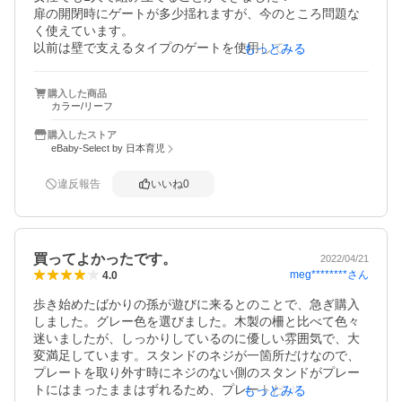
扉の開閉時にゲートが多少揺れますが、今のところ問題な
く使えています。

以前は壁で支えるタイプのゲートを使用していて壁紙が剥
もっとみる
がれてしまったので、今回は自立タイプのゲートを設置す
ることができて壁の傷を気にするストレスもなくなりまし
購入した商品
た。
カラー/リーフ
購入したストア
eBaby-Select by 日本育児
違反報告
いいね
0
買ってよかったです。
2022/04/21
meg********
さん
4.0
歩き始めたばかりの孫が遊びに来るとのことで、急ぎ購入
しました。グレー色を選びました。木製の柵と比べて色々
迷いましたが、しっかりしているのに優しい雰囲気で、大
変満足しています。スタンドのネジが一箇所だけなので、
プレートを取り外す時にネジのない側のスタンドがプレー
トにはまったままはずれるため、プレートだけを外しづら
もっとみる