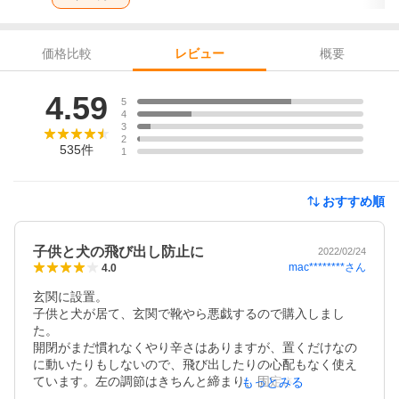
価格比較
概要
レビュー
レビュー
4.59
5
4
3
2
535
件
1
おすすめ順
子供と犬の飛び出し防止に
2022/02/24
mac********
さん
4.0
玄関に設置。

子供と犬が居て、玄関で靴やら悪戯するので購入しまし
た。

開閉がまだ慣れなくやり辛さはありますが、置くだけなの
に動いたりもしないので、飛び出したりの心配もなく使え
ています。左の調節はきちんと締まり、固定されるのです
もっとみる
が、右の調節があまり効かない感じで、動いてしまうのが