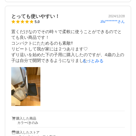
とっても使いやすい！
2024/12/28
zlu********
さん
5.0
置くだけなのでその時々で柔軟に使うことができるのでと
ても良い商品です！

コンパクトにたためるのも素敵‼︎

リピートして我が家には２つあります♡

ずり這いを始めた下の子用に購入したのですが、4歳の上の
子は自分で開閉できるようになりました！

もっとみる
多分メーカーでは非推奨だと思いますが、階段上でも写真
のようにすこしコの字型にできるのでうちでは置いてま
す！
購入した商品
カラー/きのみ
購入したストア