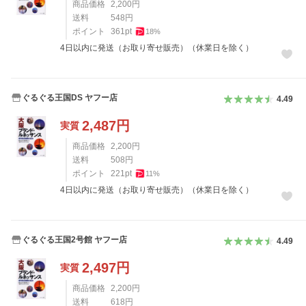
商品価格
2,200
円
送料
548
円
ポイント
361
pt
18
%
4日以内に発送（お取り寄せ販売）（休業日を除く）
ぐるぐる王国DS ヤフー店
4.49
2,487
円
実質
商品価格
2,200
円
送料
508
円
ポイント
221
pt
11
%
4日以内に発送（お取り寄せ販売）（休業日を除く）
ぐるぐる王国2号館 ヤフー店
4.49
2,497
円
実質
商品価格
2,200
円
送料
618
円