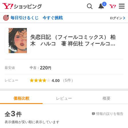
i
毎日引けるくじ 今すぐ挑戦
ログイン
失恋日記 （フィールコミックス） 柏
木 ハルコ 著 祥伝社 フィールコミ
ックス
220
最安値
中古：
円
（
5
件
）
レビュー
4.00
レビュー
概要
価格比較
価格比較
3
全
件
情報の誤りを報告
表示価格が安い順に表示しています