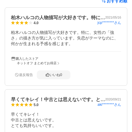
おすすめ順
柏木ハルコの人物描写が大好きです。特に…
2021/05/16
jcp********
さん
4.0
柏木ハルコの人物描写が大好きです。特に、女性の「強
さ」の描き方が気に入っています。失恋がテーマなのに、
何かが生まれる予感を感じます。
購入したストア
ネットオフ まとめてお得店
違反報告
いいね
0
早くてキレイ！中古とは思えないです。と…
2020/09/21
aki********
さん
5.0
早くてキレイ！

中古とは思えないです。

とても気持ちいいです。