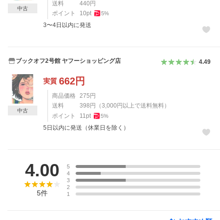
送料
440
円
中古
ポイント
10
pt
5
%
3〜4日以内に発送
ブックオフ2号館 ヤフーショッピング店
4.49
662
円
実質
商品価格
275
円
送料
398
円
（
3,000
円以上で送料無料）
中古
ポイント
11
pt
5
%
5日以内に発送（休業日を除く）
レビュー
4.00
5
4
3
2
5
件
1