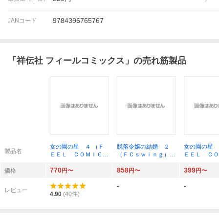
9784396765767
JANコード
「
祥伝社 フィールコミックス
」の売れ筋製品
女の園の星 ４ （Ｆ
脱落令嬢の結婚 ２
女の園の星 
製品名
ＥＥＬ ＣＯＭＩＣ
（ＦＣｓｗｉｎｇ）
ＥＥＬ ＣＯ
Ｓ ｓｗｉｎｇ） 和
麻生みこと
Ｓ ｓｗｉｎ
770
858
399
山やま／著
山やま／著
価格
円〜
円〜
円〜
-
-
レビュー
4.90
(
40
件)