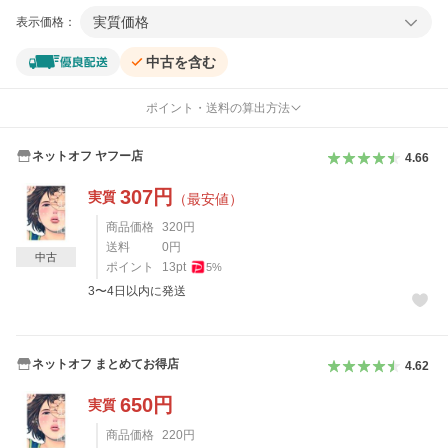
実質価格
表示価格：
中古を含む
ポイント・送料の算出方法
ネットオフ ヤフー店
4.66
307
円
実質
（最安値）
商品価格
320
円
送料
0
円
中古
ポイント
13
pt
5
%
3〜4日以内に発送
ネットオフ まとめてお得店
4.62
650
円
実質
商品価格
220
円