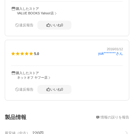
購入したストア
VALUE BOOKS Yahoo!店
違反報告
いいね
0
2016/01/12
yuk********
さん
5.0
購入したストア
ネットオフ ヤフー店
違反報告
いいね
0
概要
製品情報
情報の誤りを報告
220
円
最安値（中古）