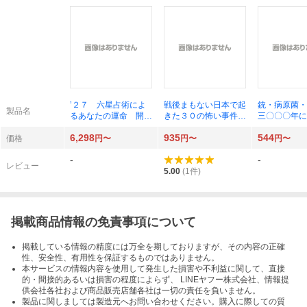
’２７ 六星占術によ
戦後まもない日本で起
銃・病原菌・
製品名
るあなたの運命 開運
きた３０の怖い事件
三〇〇〇年に
細木かおり
占領期・復興期の闇と
類史の謎 上
6,298
935
544
謎 （鉄人文庫） 鉄人
思社文庫 ダ
価格
円〜
円〜
円〜
ノンフィクション編集
ジャレド・ダ
-
-
部／編著
ド／著 倉骨
レビュー
5.00
(
1
件)
掲載商品情報の免責事項について
掲載している情報の精度には万全を期しておりますが、その内容の正確
性、安全性、有用性を保証するものではありません。
本サービスの情報内容を使用して発生した損害や不利益に関して、直接
的・間接的あるいは損害の程度によらず、 LINEヤフー株式会社、情報提
供会社各社および商品販売店舗各社は一切の責任を負いません。
製品に関しましては製造元へお問い合わせください。購入に際しての質