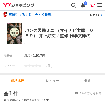
i
毎日引けるくじ 今すぐ挑戦
ログイン
パンの図鑑ミニ （マイナビ文庫 ０
８９） 井上好文／監修 雑学文庫の本
その他
1,017
最安値
新品：
円
（
2
件
）
レビュー
レビュー
概要
価格比較
価格比較
1
全
件
情報の誤りを報告
表示価格が安い順に表示しています