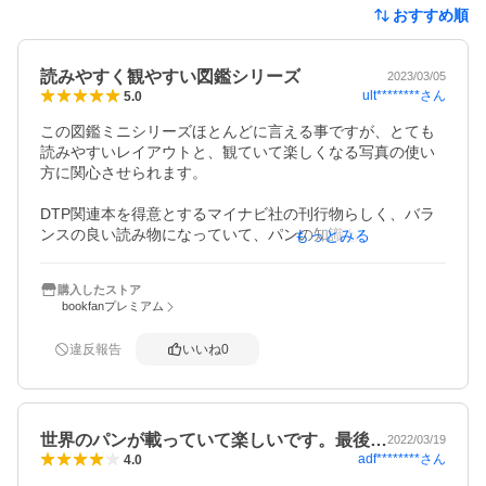
おすすめ順
読みやすく観やすい図鑑シリーズ
2023/03/05
ult********
さん
5.0
この図鑑ミニシリーズほとんどに言える事ですが、とても
読みやすいレイアウトと、観ていて楽しくなる写真の使い
方に関心させられます。

DTP関連本を得意とするマイナビ社の刊行物らしく、バラ
ンスの良い読み物になっていて、パンの知識も得つつ、版
もっとみる
面づくりの参考にもなり気に入っています。
購入したストア
bookfanプレミアム
違反報告
いいね
0
世界のパンが載っていて楽しいです。最後…
2022/03/19
adf********
さん
4.0