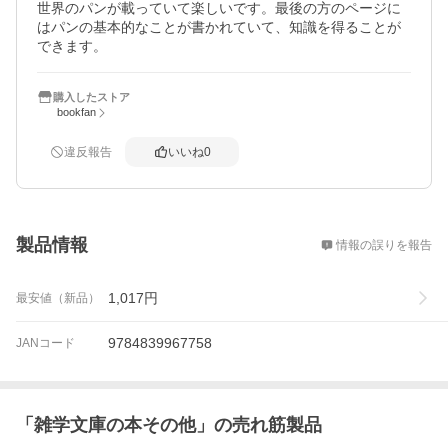
世界のパンが載っていて楽しいです。最後の方のページに
はパンの基本的なことが書かれていて、知識を得ることが
できます。
購入したストア
bookfan
違反報告
いいね
0
概要
製品情報
情報の誤りを報告
1,017
円
最安値（新品）
9784839967758
JANコード
「
雑学文庫の本その他
」の売れ筋製品