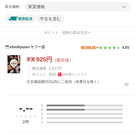
実質価格
表示価格：
中古を含む
ポイント・送料の算出方法
ebookjapan ヤフー店
4.65
925
円
実質
（最安値）
商品価格
1,017
円
ポイント
92
pt
10
%
要エントリー
注文確認後0日以内にご提供（休業日を除く）
レビュー
-.--
5
4
3
2
2
件
1