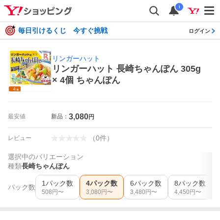
i
毎日引けるくじ 今すぐ挑戦
ログイン
リンガーハット
リンガーハット 長崎ちゃんぽん 305g
× 4個 ちゃんぽん
3,080
最安値
新品：
円
（
0
件
）
レビュー
選択中のバリエーション
種類
長崎ちゃんぽん
1パック数
4パック数
6パック数
8パック数
パック数
508
円〜
3,080
円〜
3,480
円〜
4,450
円〜