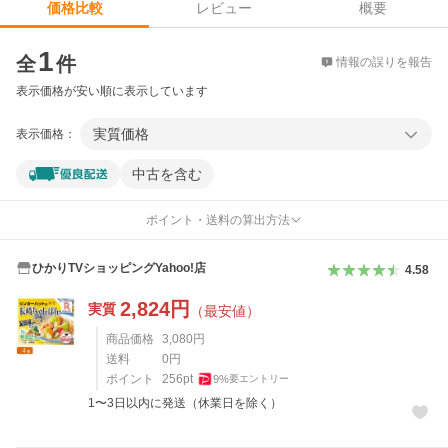
レビュー
概要
価格比較
価格比較
1
全
件
情報の誤りを報告
表示価格が安い順に表示しています
実質価格
表示価格：
中古を含む
ポイント・送料の算出方法
ひかりTVショッピングYahoo!店
4.58
2,824
円
実質
（最安値）
商品価格
3,080
円
送料
0
円
ポイント
256
pt
9
%
要エントリー
1〜3日以内に発送（休業日を除く）