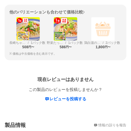
他のバリエーションも合わせて価格比較
長崎ちゃんぽん
/
1パック数
野菜たっぷりちゃんぽん
/
1パック数
鶏白湯の濃厚ちゃんぽん
/
2パック数
508
586
1,800
円〜
円〜
円〜
※ 価格は中古価格を含む表示です。
レビュー
現在レビューはありません
この製品のレビューを投稿しませんか？
レビューを投稿する
概要
製品情報
情報の誤りを報告