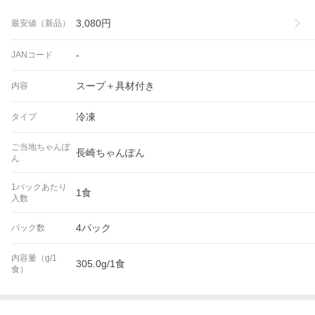
3,080
円
最安値（新品）
-
JANコード
スープ＋具材付き
内容
冷凍
タイプ
ご当地ちゃんぽ
長崎ちゃんぽん
ん
1パックあたり
1食
入数
4パック
パック数
内容量（g/1
305.0g/1食
食）