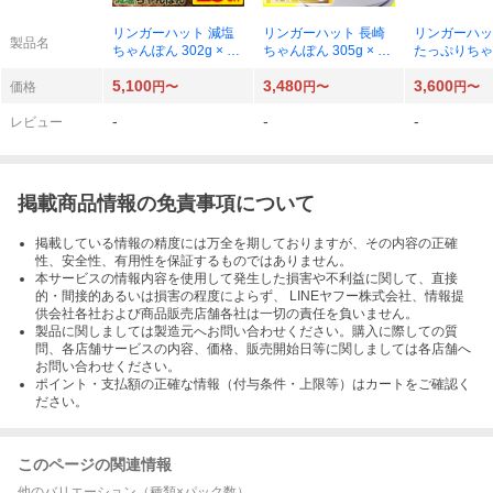
リンガーハット 減塩
リンガーハット 長崎
リンガーハッ
製品名
ちゃんぽん 302g × 8
ちゃんぽん 305g × 6
たっぷりちゃ
個
個
95g × 6個
5,100
3,480
3,600
価格
円〜
円〜
円〜
-
-
-
レビュー
掲載商品情報の免責事項について
掲載している情報の精度には万全を期しておりますが、その内容の正確
性、安全性、有用性を保証するものではありません。
本サービスの情報内容を使用して発生した損害や不利益に関して、直接
的・間接的あるいは損害の程度によらず、 LINEヤフー株式会社、情報提
供会社各社および商品販売店舗各社は一切の責任を負いません。
製品に関しましては製造元へお問い合わせください。購入に際しての質
問、各店舗サービスの内容、価格、販売開始日等に関しましては各店舗へ
お問い合わせください。
ポイント・支払額の正確な情報（付与条件・上限等）はカートをご確認く
ださい。
このページの関連情報
他のバリエーション（種類×パック数）