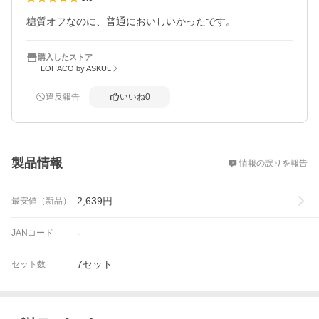
糖質オフなのに、普通においしいかったです。
購入したストア
LOHACO by ASKUL
違反報告
いいね
0
概要
製品情報
情報の誤りを報告
2,639
円
最安値（新品）
-
JANコード
7セット
セット数