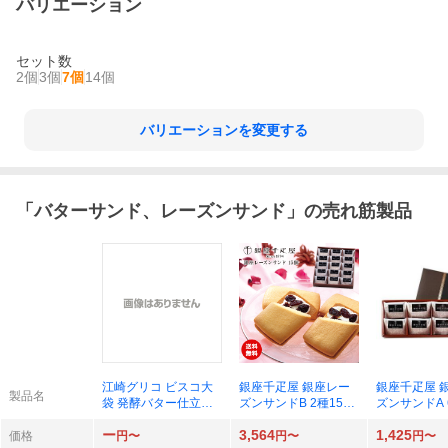
バリエーション
セット数
2個
3個
7個
14個
バリエーションを変更する
「
バターサンド、レーズンサンド
」の売れ筋製品
江崎グリコ ビスコ大
銀座千疋屋 銀座レー
銀座千疋屋 
製品名
袋 発酵バター仕立て
ズンサンドB 2種15個
ズンサンドA 
アソートパック × 1個
入×1個
個
ー
3,564
1,425
価格
円〜
円〜
円〜