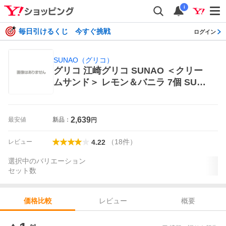
i
毎日引けるくじ 今すぐ挑戦
ログイン
SUNAO（グリコ）
グリコ 江崎グリコ SUNAO ＜クリー
ムサンド＞ レモン＆バニラ 7個 SUN
AO（グリコ） バターサンド、レーズ
ンサンド
2,639
最安値
新品：
円
（
18
件
）
レビュー
4.22
選択中のバリエーション
セット数
レビュー
概要
価格比較
価格比較