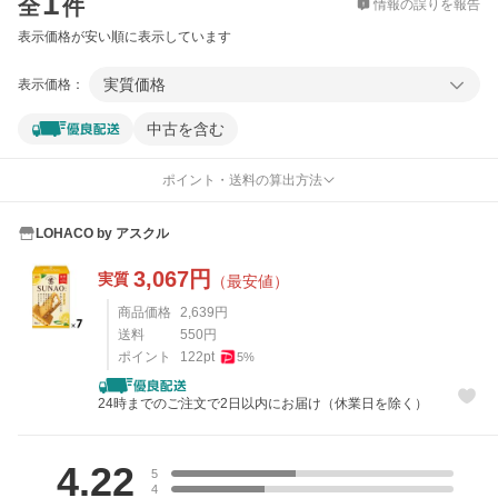
1
全
件
情報の誤りを報告
表示価格が安い順に表示しています
実質価格
表示価格：
中古を含む
ポイント・送料の算出方法
LOHACO by アスクル
3,067
円
実質
（最安値）
商品価格
2,639
円
送料
550
円
ポイント
122
pt
5
%
24時までのご注文で2日以内にお届け（休業日を除く）
レビュー
4.22
5
4