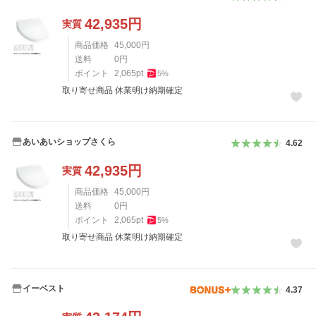
42,935
円
実質
商品価格
45,000
円
送料
0
円
ポイント
2,065
pt
5
%
取り寄せ商品 休業明け納期確定
あいあいショップさくら
4.62
42,935
円
実質
商品価格
45,000
円
送料
0
円
ポイント
2,065
pt
5
%
取り寄せ商品 休業明け納期確定
イーベスト
4.37