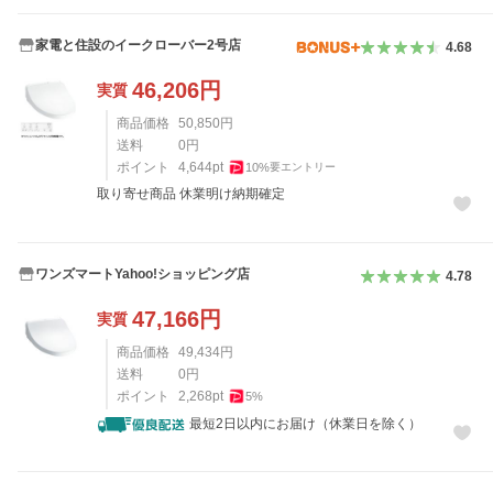
家電と住設のイークローバー2号店
4.68
46,206
円
実質
商品価格
50,850
円
送料
0
円
ポイント
4,644
pt
10
%
要エントリー
取り寄せ商品 休業明け納期確定
ワンズマートYahoo!ショッピング店
4.78
47,166
円
実質
商品価格
49,434
円
送料
0
円
ポイント
2,268
pt
5
%
最短2日以内にお届け（休業日を除く）