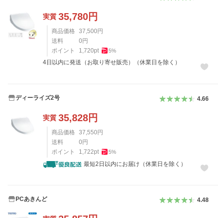
35,780
円
実質
商品価格
37,500
円
送料
0
円
ポイント
1,720
pt
5
%
4日以内に発送（お取り寄せ販売）（休業日を除く）
ディーライズ2号
4.66
35,828
円
実質
商品価格
37,550
円
送料
0
円
ポイント
1,722
pt
5
%
最短2日以内にお届け（休業日を除く）
PCあきんど
4.48