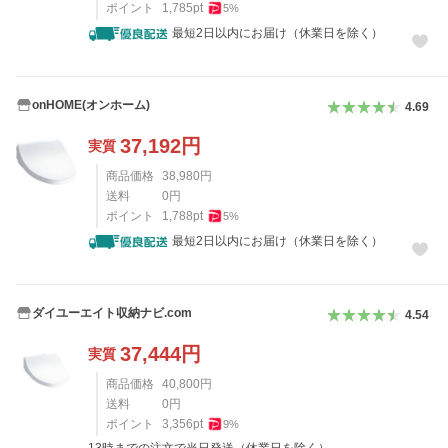
ポイント
1,785
pt
5
%
最短2日以内にお届け（休業日を除く）
onHOME(オンホーム)
4.69
37,192
円
実質
商品価格
38,980
円
送料
0
円
ポイント
1,788
pt
5
%
最短2日以内にお届け（休業日を除く）
ダイユーエイト収納ナビ.com
4.54
37,444
円
実質
商品価格
40,800
円
送料
0
円
ポイント
3,356
pt
9
%