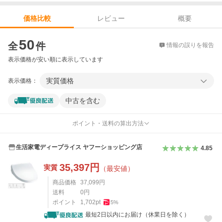
レビュー
概要
価格比較
価格比較
50
全
件
情報の誤りを報告
表示価格が安い順に表示しています
実質価格
表示価格：
中古を含む
ポイント・送料の算出方法
生活家電ディープライス ヤフーショッピング店
4.85
35,397
円
実質
（最安値）
商品価格
37,099
円
送料
0
円
ポイント
1,702
pt
5
%
最短2日以内にお届け（休業日を除く）