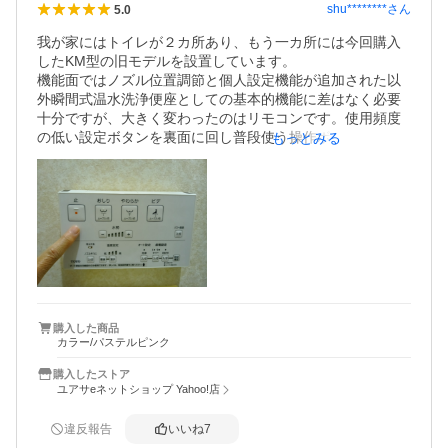
shu********
さん
5.0
我が家にはトイレが２カ所あり、もう一カ所には今回購入
したKM型の旧モデルを設置しています。

機能面ではノズル位置調節と個人設定機能が追加された以
外瞬間式温水洗浄便座としての基本的機能に差はなく必要
十分ですが、大きく変わったのはリモコンです。使用頻度
の低い設定ボタンを裏面に回し普段使う操作ボタンはやわ
もっとみる
らかボタンを廃止するとともにムーブ機能を独立させて一
回り小さくし筐体を小型化しています。

また、作動状況を示すランプが便フタを閉めると見えなく
なるかたちに変更されました。

あと新旧問わずですが、我が家だけあるいはKM型だけの問
題か分かりかねますが、以前使用していた同じくTOTOの
貯湯式では感じなかった作動時のウォーターハンマーが発
生します。
購入した商品
カラー/パステルピンク
購入したストア
ユアサeネットショップ Yahoo!店
違反報告
いいね
7