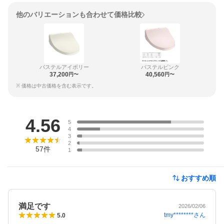
他のバリエーションも合わせて価格比較
パステルアイボリー
パステルピンク
37,200
40,560
円〜
円〜
※ 価格は中古価格を含む表示です。
レビュー
4.56
5
4
3
2
57
件
1
おすすめ順
満足です
2026/02/06
tmy********
さん
5.0