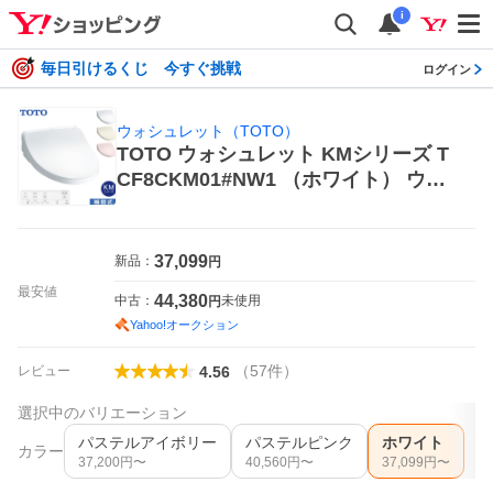
i
毎日引けるくじ 今すぐ挑戦
ログイン
ウォシュレット（TOTO）
TOTO ウォシュレット KMシリーズ T
CF8CKM01#NW1 （ホワイト） ウォ
シュレット（TOTO） 温水洗浄便座、
シャワートイレ
37,099
新品：
円
最安値
44,380
中古：
未使用
円
Yahoo!オークション
（
57
件
）
レビュー
4.56
選択中のバリエーション
パステルアイボリー
パステルピンク
ホワイト
カラー
37,200
円〜
40,560
円〜
37,099
円〜