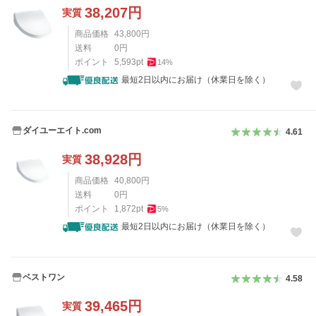
38,207
円
実質
商品価格
43,800
円
送料
0
円
ポイント
5,593
pt
14
%
最短2日以内にお届け（休業日を除く）
ダイユーエイト.com
4.61
38,928
円
実質
商品価格
40,800
円
送料
0
円
ポイント
1,872
pt
5
%
最短2日以内にお届け（休業日を除く）
ベストワン
4.58
39,465
円
実質