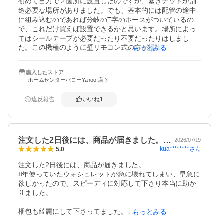
初めて自力で２箇所に設置したのですが、塞ぎナットが別
途必要な場所がありました。でも、基本的には配管の途中
に組み込むのであれば分岐のT字のホースがついているの
で、これだけ買えば設置できるかと思います。場所によっ
てはシールテープが必要だったり不要だったりはしまし
た。この機種のように壁リモコン式の方が掃除もしやすい
もっとみる
のでおすすめです。あと、この機種はトイレの前に便器に
自動でシャワーしてくれるので汚れにくくて良いと思いま
購入したストア
す。
ホームセンターバローYahoo!店
違反報告
いいね
1
注文した2日後には、商品が届きました。…
2026/07/19
kua********
さん
5.0
注文した2日後には、商品が届きました。

8年使っていたウォシュレットが急に壊れてしまい、早急に
欲しかったので、スピーディに対応して下さり本当に助か
りました。

梱包も綺麗にして下さってました。

もっとみる