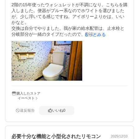
2階の15年使ったウォシュレットが不調になり、こちらを購
入しました。便器がブルー系なのでホワイトを選びました
が、少し浮いてる感じですね。アイボリーよりかは、いい
かなと。

交換は自分でやりました。我が家の給水配管は、止水栓と
分岐部分が一緒のタイプだったので、別売りのTCA358とい
もっとみる
うやつを使って取り付けました。

商品はシンプルでいいと思います。リモコンは古いやつの
ほうが使いやすいかもです。（この商品は温度設定、タイ
マー設定等リモコンの裏側なので）

プレミストがいい仕事してくれそうです。きれい除菌水は
この商品には付いてませんが、何年かしたらメンテ、部材
料かかるらしいので良しとします。

オート開閉、オート洗浄等付いていませんが、この価格な
ら充分満足です。
購入したストア
イーベスト
違反報告
いいね
0
必要十分な機能と小型化されたリモコン
2025/12/10