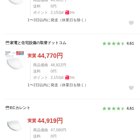
商品価格
46,922
円
送料
0
円
ポイント
2,152
pt
5
%
1〜3日以内に発送（休業日を除く）
家電と住宅設備の取替ドットコム
4.61
44,770
円
実質
商品価格
46,922
円
送料
0
円
ポイント
2,152
pt
5
%
1〜2日以内に発送（休業日を除く）
ECカレント
4.61
44,919
円
実質
商品価格
47,080
円
送料
0
円