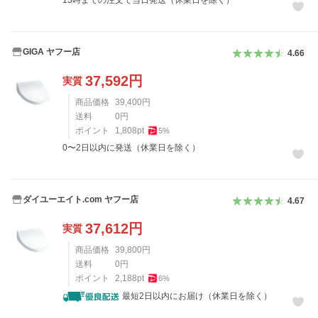
13時までの注文で当日発送（休業日を除く）
GIGA ヤフー店
4.66
37,592
円
実質
商品価格
39,400
円
送料
0
円
ポイント
1,808
pt
5
%
0〜2日以内に発送（休業日を除く）
ダイユーエイト.com ヤフー店
4.67
37,612
円
実質
商品価格
39,800
円
送料
0
円
ポイント
2,188
pt
6
%
最短2日以内にお届け（休業日を除く）