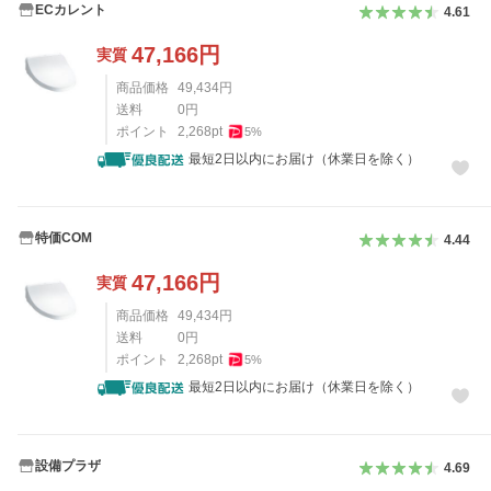
ECカレント
4.61
47,166
円
実質
商品価格
49,434
円
送料
0
円
ポイント
2,268
pt
5
%
最短2日以内にお届け（休業日を除く）
特価COM
4.44
47,166
円
実質
商品価格
49,434
円
送料
0
円
ポイント
2,268
pt
5
%
最短2日以内にお届け（休業日を除く）
設備プラザ
4.69