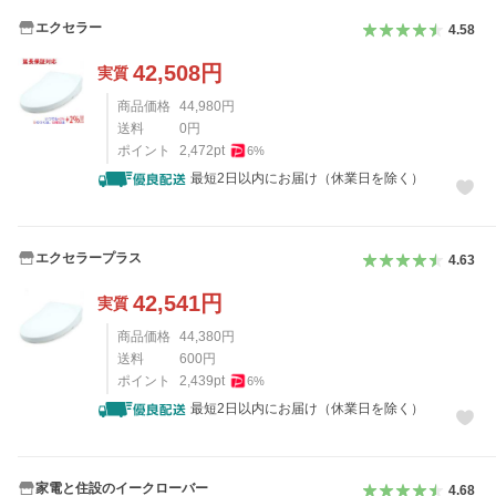
エクセラー
4.58
42,508
円
実質
商品価格
44,980
円
送料
0
円
ポイント
2,472
pt
6
%
最短2日以内にお届け（休業日を除く）
エクセラープラス
4.63
42,541
円
実質
商品価格
44,380
円
送料
600
円
ポイント
2,439
pt
6
%
最短2日以内にお届け（休業日を除く）
家電と住設のイークローバー
4.68