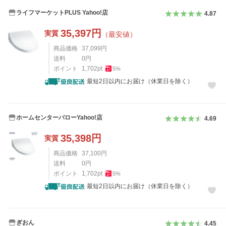
ライフマーケットPLUS Yahoo!店
4.87
35,397
円
実質
（最安値）
商品価格
37,099
円
送料
0
円
ポイント
1,702
pt
5
%
最短2日以内にお届け（休業日を除く）
ホームセンターバローYahoo!店
4.69
35,398
円
実質
商品価格
37,100
円
送料
0
円
ポイント
1,702
pt
5
%
最短2日以内にお届け（休業日を除く）
ぎおん
4.45