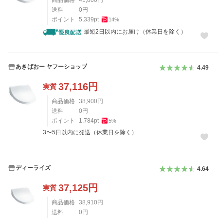
商品価格
41,800
円
送料
0
円
ポイント
5,339
pt
14
%
最短2日以内にお届け（休業日を除く）
あきばおー ヤフーショップ
4.49
37,116
円
実質
商品価格
38,900
円
送料
0
円
ポイント
1,784
pt
5
%
3〜5日以内に発送（休業日を除く）
ディーライズ
4.64
37,125
円
実質
商品価格
38,910
円
送料
0
円