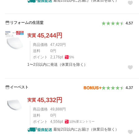
最短2日以内にお届け（休業日を除く）
リフォームの生活堂
4.57
45,244
円
実質
商品価格
47,420
円
送料
0
円
ポイント
2,176
pt
5
%
1〜2日以内に発送（休業日を除く）
イーベスト
4.37
45,332
円
実質
商品価格
49,888
円
送料
0
円
ポイント
4,556
pt
10
%
要エントリー
最短2日以内にお届け（休業日を除く）