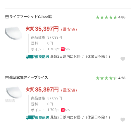
ライフマーケットYahoo!店
4.86
35,397
円
実質
（最安値）
商品価格
37,099
円
送料
0
円
ポイント
1,702
pt
5
%
最短2日以内にお届け（休業日を除く）
生活家電ディープライス
4.58
35,397
円
実質
（最安値）
商品価格
37,099
円
送料
0
円
ポイント
1,702
pt
5
%
最短2日以内にお届け（休業日を除く）