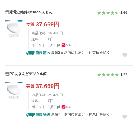
家電と雑貨のemon(えもん)
4.60
37,669
円
実質
商品価格
39,480
円
送料
0
円
ポイント
1,811
pt
5
%
最短2日以内にお届け（休業日を除く）
PCあきんどデジタル館
4.77
37,669
円
実質
商品価格
39,480
円
送料
0
円
ポイント
1,811
pt
5
%
最短2日以内にお届け（休業日を除く）