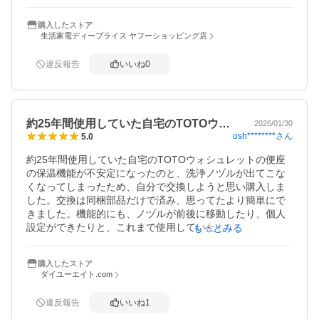
直ぐに取り付け完了する事ができ、到着後30分で使用可能
でした。

購入したストア
生活家電ディープライス ヤフーショッピング店
リモコン付きで、トイレが広く感じられて、隙間掃除がし
やすくなりました。

違反報告
いいね
0
いろんな機能が付いているようですので

取り扱い説明書を読んで、使いこなしていきたいと思いま
約25年間使用していた自宅のTOTOウ…
2026/01/30
osh********
さん
5.0
約25年間使用していた自宅のTOTOウォシュレットの便座
の保温機能が不安定になったのと、洗浄ノヅルが出てこな
くなってしまったため、自分で交換しようと思い購入しま
した。交換は同梱部品だけで済み、思ってたより簡単にで
きました。機能的にも、ノヅルが前後に移動したり、個人
設定ができたりと、これまで使用していたものよりも優れ
もっとみる
ており、この価格にもたいへん満足しています。
購入したストア
ダイユーエイト.com
違反報告
いいね
1