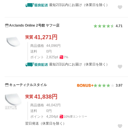
最短2日以内にお届け（休業日を除く）
Arclands Online 2号館 ヤフー店
4.71
41,271
円
実質
商品価格
44,096
円
送料
0
円
ポイント
2,825
pt
7
%
最短2日以内にお届け（休業日を除く）
キューティクルスタイル
3.97
41,838
円
実質
商品価格
46,042
円
送料
0
円
ポイント
4,204
pt
10
%
要エントリー
翌日発送（休業日を除く）