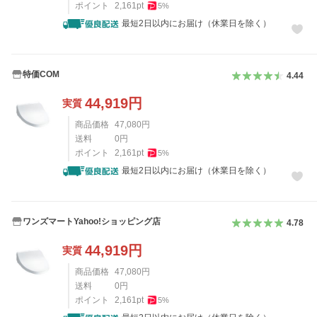
ポイント
2,161
pt
5
%
最短2日以内にお届け（休業日を除く）
特価COM
4.44
44,919
円
実質
商品価格
47,080
円
送料
0
円
ポイント
2,161
pt
5
%
最短2日以内にお届け（休業日を除く）
ワンズマートYahoo!ショッピング店
4.78
44,919
円
実質
商品価格
47,080
円
送料
0
円
ポイント
2,161
pt
5
%