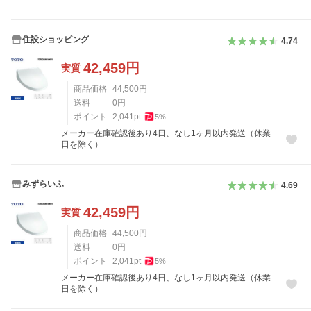
住設ショッピング
4.74
42,459
円
実質
商品価格
44,500
円
送料
0
円
ポイント
2,041
pt
5
%
メーカー在庫確認後あり4日、なし1ヶ月以内発送（休業
日を除く）
みずらいふ
4.69
42,459
円
実質
商品価格
44,500
円
送料
0
円
ポイント
2,041
pt
5
%
メーカー在庫確認後あり4日、なし1ヶ月以内発送（休業
日を除く）