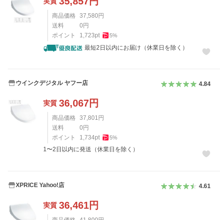
35,857
円
実質
商品価格
37,580
円
送料
0
円
ポイント
1,723
pt
5
%
最短2日以内にお届け（休業日を除く）
ウインクデジタル ヤフー店
4.84
36,067
円
実質
商品価格
37,801
円
送料
0
円
ポイント
1,734
pt
5
%
1〜2日以内に発送（休業日を除く）
XPRICE Yahoo!店
4.61
36,461
円
実質