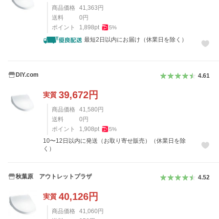
商品価格
41,363
円
送料
0
円
ポイント
1,898
pt
5
%
最短2日以内にお届け（休業日を除く）
DIY.com
4.61
39,672
円
実質
商品価格
41,580
円
送料
0
円
ポイント
1,908
pt
5
%
10〜12日以内に発送（お取り寄せ販売）（休業日を除
く）
秋葉原 アウトレットプラザ
4.52
40,126
円
実質
商品価格
41,060
円