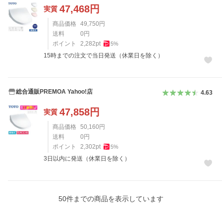
47,468
円
実質
商品価格
49,750
円
送料
0
円
ポイント
2,282
pt
5
%
15時までの注文で当日発送（休業日を除く）
総合通販PREMOA Yahoo!店
4.63
47,858
円
実質
商品価格
50,160
円
送料
0
円
ポイント
2,302
pt
5
%
3日以内に発送（休業日を除く）
50
件までの商品を表示しています