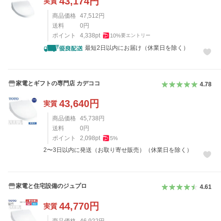
43,174
円
実質
商品価格
47,512
円
送料
0
円
ポイント
4,338
pt
10
%
要エントリー
最短2日以内にお届け（休業日を除く）
家電とギフトの専門店 カデココ
4.78
43,640
円
実質
商品価格
45,738
円
送料
0
円
ポイント
2,098
pt
5
%
2〜3日以内に発送（お取り寄せ販売）（休業日を除く）
家電と住宅設備のジュプロ
4.61
44,770
円
実質