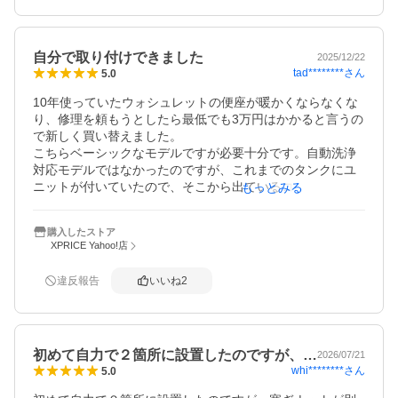
自分で取り付けできました
2025/12/22
tad********
さん
5.0
10年使っていたウォシュレットの便座が暖かくならなくな
り、修理を頼もうとしたら最低でも3万円はかかると言うの
で新しく買い替えました。

こちらベーシックなモデルですが必要十分です。自動洗浄
対応モデルではなかったのですが、これまでのタンクにユ
ニットが付いていたので、そこから出ているコードをつな
もっとみる
ぎ、リモコンはこれまでのものがそのまま使えました。

ネットで検索して自分で調べれば無駄なユニットの購入は
購入したストア
しないで済むと思います。AIにはできないって言われたけ
XPRICE Yahoo!店
ど。大丈夫でした。
違反報告
いいね
2
初めて自力で２箇所に設置したのですが、…
2026/07/21
whi********
さん
5.0