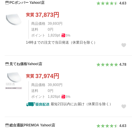
PCボンバー Yahoo!店
4.63
37,873
円
実質
商品価格
39,693
円
送料
0
円
ポイント
1,820
pt
5
%
14時までの注文で当日発送（休業日を除く）
見てね価格Yahoo!店
4.78
37,974
円
実質
商品価格
39,800
円
送料
0
円
ポイント
1,826
pt
5
%
最短2日以内にお届け（休業日を除く）
総合通販PREMOA Yahoo!店
4.63