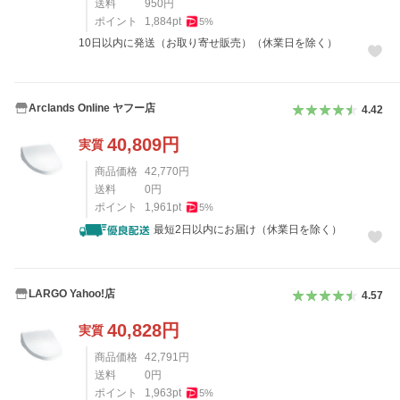
送料
950
円
ポイント
1,884
pt
5
%
10日以内に発送（お取り寄せ販売）（休業日を除く）
Arclands Online ヤフー店
4.42
40,809
円
実質
商品価格
42,770
円
送料
0
円
ポイント
1,961
pt
5
%
最短2日以内にお届け（休業日を除く）
LARGO Yahoo!店
4.57
40,828
円
実質
商品価格
42,791
円
送料
0
円
ポイント
1,963
pt
5
%