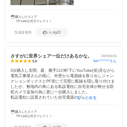
ですヨ。とにかく驚きの連続でした。カラーナイトビジョ
ンも優秀でしたが、通行人を驚かせるのは嫌なので夜間は
赤外線モードにしています。ルーターが２階にあるので、
アンテナは水平方向にしています。台座の設計が良く、ボ
購入したストア
TP-Link公式ダイレクト
ックスに取り付けるとカメラの配線を全く見えなくできま
す。初期費用も安くて文句の付けどころがありませんでし
た。他の防犯カメラも順次置き換えるつもりです。買って
違反報告
いいね
22
良かったです。
さすがに世界シェア一位だけあるかな。
2025/06/16
fun********
さん
5.0
3台購入し玄関、庭、勝手口の軒下にYouTube(笑)見ながら
電気工事屋さんの様に、外壁から電源線を取り出しジャン
クションボックスとPF管にて完璧に配線を隠し取り付けま
したが、敷地内の角にある私設電柱に自宅全体が映せる防
犯カメラ追加の為に更に一台購入しました。

私設電柱に設置されていた自宅電源のブレーカーとメータ
もっとみる
ーの箱から追加でブレーカーを分岐取り付け、PF管とジャ
ンクションボックスにポール取り付け金具で3メートルの高
購入したストア
さにtapo を取り付け家全体が映る様にしました。

TP-Link公式ダイレクト
tapo４台使っての感想ですが、先ず軒下の設置は雨の影響
が無く中々良いと思います。
