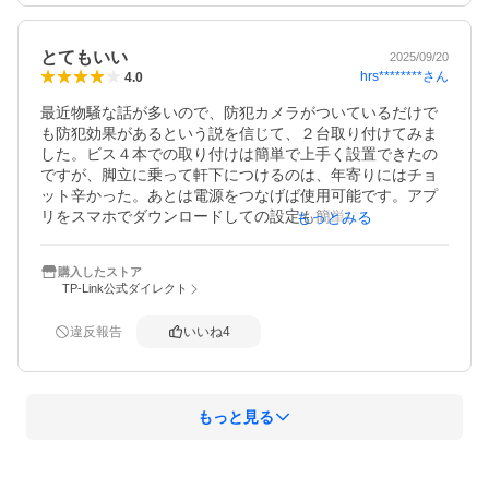
とてもいい
2025/09/20
hrs********
さん
4.0
最近物騒な話が多いので、防犯カメラがついているだけで
も防犯効果があるという説を信じて、２台取り付けてみま
した。ビス４本での取り付けは簡単で上手く設置できたの
ですが、脚立に乗って軒下につけるのは、年寄りにはチョ
ット辛かった。あとは電源をつなげば使用可能です。アプ
リをスマホでダウンロードしての設定も簡単にできまし
もっとみる
た。有名メーカーだけあって、アプリの出来が非常に良
く、使い勝手は良好です。スピーカーも音量、音質良好で
購入したストア
すが、これを使うような場面にはならないことを祈りま
TP-Link公式ダイレクト
す。画像も予想を上回る鮮明さで、この価格でこんなにい
いのかと、近年の技術の進歩に感心しました。画像はWiFi
違反報告
いいね
4
経由なので、出先でも手軽に見られます。動体に対する感
度も良すぎるぐらいで、かなりの数がスマホに入ってきま
す。¥1,000円OFFクーポンもあったので、安心が安く買え
たと思ってます。耐久性は取り付けたばかりで、まだ不明
もっと見る
ですが、品物の質感、出来はとてもいいように思います。
概要