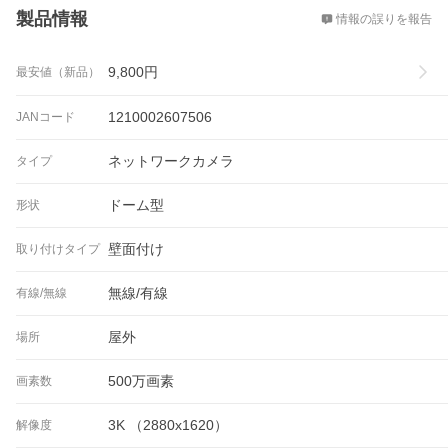
製品情報
情報の誤りを報告
9,800
円
最安値（新品）
1210002607506
JANコード
ネットワークカメラ
タイプ
ドーム型
形状
壁面付け
取り付けタイプ
無線/有線
有線/無線
屋外
場所
500万画素
画素数
3K （2880x1620）
解像度