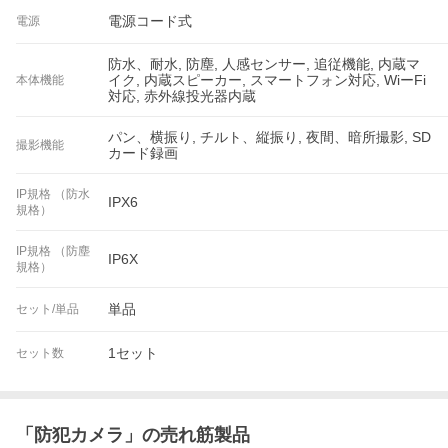
電源コード式
電源
防水、耐水, 防塵, 人感センサー, 追従機能, 内蔵マ
イク, 内蔵スピーカー, スマートフォン対応, WiーFi
本体機能
対応, 赤外線投光器内蔵
パン、横振り, チルト、縦振り, 夜間、暗所撮影, SD
撮影機能
カード録画
IP規格 （防水
IPX6
規格）
IP規格 （防塵
IP6X
規格）
単品
セット/単品
1セット
セット数
「
防犯カメラ
」の売れ筋製品