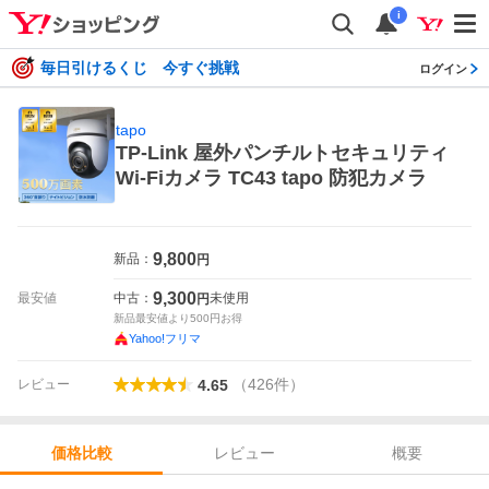
i
毎日引けるくじ 今すぐ挑戦
ログイン
tapo
TP-Link 屋外パンチルトセキュリティ
Wi-Fiカメラ TC43 tapo 防犯カメラ
9,800
新品：
円
9,300
最安値
中古：
未使用
円
新品最安値より
500
円お得
Yahoo!フリマ
（
426
件
）
レビュー
4.65
レビュー
概要
価格比較
価格比較