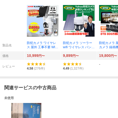
防犯カメラ ワイヤレ
防犯カメラ ソーラー
防犯カメラ 
製品名
ス 屋外 工事不要 WIFI
wifi ワイヤレス パンチ
カメラ 録画
監視カメラ 屋内 PTZ
ルト 屋外 最大16000
AI 800万画素 
10,999
9,899
19,800
機能 家庭用 ネットワ
mAhバッテリー 監視
電源不要 家
価格
円〜
円〜
円〜
ークカメラ 自動追跡
カメラ 400万画素 458
用 45733993
-
首振り 夜間カラー 人
0710367489
レビュー
体検知 防水 スマホ 事
4.58
(
276
件)
4.49
(
1,327
件)
務所 4580063114433
関連サービスの中古商品
未使用