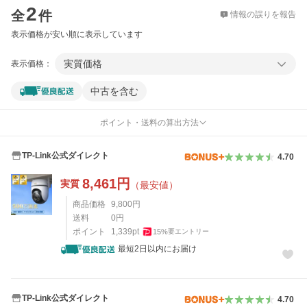
2
全
件
情報の誤りを報告
表示価格が安い順に表示しています
実質価格
表示価格：
中古を含む
ポイント・送料の算出方法
TP-Link公式ダイレクト
4.70
8,461
円
実質
（最安値）
商品価格
9,800
円
送料
0
円
ポイント
1,339
pt
15
%
要エントリー
最短2日以内にお届け
TP-Link公式ダイレクト
4.70