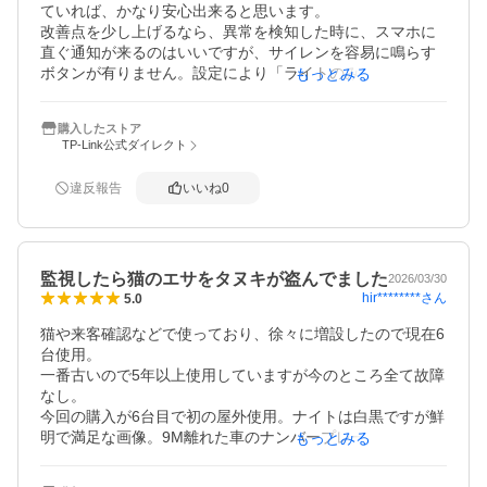
ていれば、かなり安心出来ると思います。

改善点を少し上げるなら、異常を検知した時に、スマホに
直ぐ通知が来るのはいいですが、サイレンを容易に鳴らす
ボタンが有りません。設定により「ライトのみ、サイレン
もっとみる
のみ、ライト＋サイレン」は選べますが、ご発報でサイレ
ンが夜中に鳴るのは迷惑な為ライトのみの設定にしていま
購入したストア
す。Liveで侵入者を確認した時は、直ぐにサイレン鳴らせ
TP-Link公式ダイレクト
る機能が欲しいところです。

あと人感検知、動体検知、それぞれ別の検知で感度も調整
違反報告
いいね
0
出来ますが、別に付けているセンサーライトの点滅に反応
してしまい、カメラがそちらを向いたまま侵入者を追尾し
てくれない事がよくあります。これはそれぞれの感度を調
整しながらの様子見かなと思っています。耐久性は使い始
監視したら猫のエサをタヌキが盗んでました
めたばかりなので何とも言えませんが3年くらいは保ってく
2026/03/30
hir********
さん
5.0
れれば、コスパ良くかなりいい商品と思います。本体より
も別で購入したMicroSD256GBの方が、お値段高くつきま
猫や来客確認などで使っており、徐々に増設したので現在6
した（笑）センサーの感度設定にもよりますが、おそらく
台使用。

余裕で1ヶ月は保存出来ると思います。
一番古いので5年以上使用していますが今のところ全て故障
なし。

今回の購入が6台目で初の屋外使用。ナイトは白黒ですが鮮
明で満足な画像。9M離れた車のナンバープレートは日中
もっとみる
（カラー）、夜間（白黒）ともに指定番号はハッキリ読み
取れますが地名やひらがな等の小さい文字は読めない場合