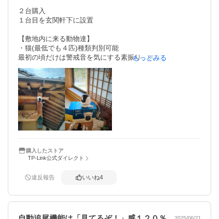
到着時防犯カメラのサイズに対して大きな段ボールで梱包
２台購入

材が全く機能しておらずガタガタ動いていて壊れないか心
１台目を玄関軒下に設置

配になりました。それぐらいで壊れないよ、という証明で
あると信じたいです（笑）

【敷地内に来る動物達】

・猫(最低でも４匹)種類判別可能

取付3ヶ月後の追記

最初の頃だけは警戒音を気にする素振り、スグに慣れ警戒
もっとみる
工務店さんのご厚意でボックス取付なしでキレイに付けて
音を無視して歩き回り、マーキングして行きます

もらえましたー☺️
・タヌキのペアが夜中に来ます

餌になるような物は無いのに何をしに来るのか不明

・４/１午後16時前に鹿２頭が来ましたが、警戒音に反応見
せず草を食べる様子が映っていました

・イタチは小柄ですがネコでは無いと判別可

購入したストア
TP-Link公式ダイレクト
※レビューにあげた画像は、iPhoneにインストールしたtap
oアプリからの動画を映しており鮮明さに欠けるようにみら
れますが、実際はもう少し鮮明な動画で見られます

違反報告
いいね
4
昼間

・飛行する鳶の影に反応

・烏に反応

自動追尾機能は「見てるぞ！」感１２０％
2025/06/21