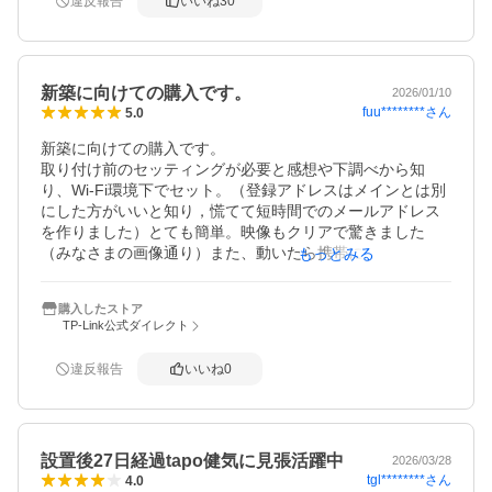
違反報告
いいね
30
私設電柱のtapoはある程度の強い雨天時は、動体の感度を1
に設定しても雨に反応してしまい、通知の嵐となってしま
います。

あと、うちは田舎の為に飛び交う「虫」には4台全てのtapo
新築に向けての購入です。
が忠実に反応します。

2026/01/10
fuu********
さん
5.0
夜間の雨と虫、クモの巣には困っています。※昼間は反応
しないので夜間だけの悩みのです。

新築に向けての購入です。

現状強雨時、電柱のtapoは人物のみの設定で追従offで使っ
取り付け前のセッティングが必要と感想や下調べから知
ています。

り、Wi-Fi環境下でセット。（登録アドレスはメインとは別
設定は動体は1、人物は5、車両はパスで使っています。

にした方がいいと知り，慌てて短時間でのメールアドレス
を作りました）とても簡単。映像もクリアで驚きました
（みなさまの画像通り）また、動いたら携帯に感知のお知
もっとみる
らせが少しの時間差で来てびっくり。警告音？も少し出て
びっくり（笑）

購入したストア
実際の取り付けは今からなのと、アダプターが防水ではな
TP-Link公式ダイレクト
いためボックスの購入が別で必要なので現在は星４つ。ボ
ックスもサイズがあるので工務店さんと相談したいと思い
違反報告
いいね
0
ます。

別途SDカードが必要のようですが安価なものだと無駄にな
ることも色々調べて知りました。諸々クリアするカードを
ポイントが付くタイミングで購入したいと思います！

設置後27日経過tapo健気に見張活躍中
よければまた防犯カメラを増設する際は利用したいと思い
2026/03/28
tgl********
さん
4.0
ます。
