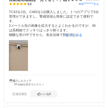
・郵便局配達員さんに反応

eco********
さん
5.0
・依頼した業者立ち入りに反応

たまに車高が高いトラック通過の動きに反応→カメラの角
TC43を2台、C460を1台購入しました。１つのアプリで3台
度調整したら軽減

管理ができますし、警戒領域も簡単に設定できて便利で
す。

・蛾や蠅(夜間飛ぶ我に反応してしまう)

2メートル先の画像を拡大するとよくわかるのですが、3K
・強風時に風に煽られて動く物に反応

は高精細でクッキリはっきり映ります。

物騒な世の中ですから、各自治体で防犯機器等購入緊急補
もっとみる
家族と共有しメインのiPhone以外に、各自のスマホでも画
助事業を展開しているところもあり、自分の住んでいる自
像がみられて便利です

治体HPで検索してみると、防犯カメラ本体の購入費用補助
が受けられるかもしれません。私が住んでいる自治体では
この価格で、安心感が買えてるようなもので設置して良か
防犯カメラ代金の1/2＝半額補助でした。

ったです

【重要】自治体の年度予算には限りがあります。申請順で
すから今すぐ調べて、もし対象であれば早めに購入して申
配送手配も迅速でした。

請することをお勧めします。

あとは、どの程度tapoが保ってくれるか、祈るばかり…
防犯カメラ3台、18年前は40万円ほどかかりましたが、今
は工事業者も不要でWi-Fiで自分で取り付けできる良い時代
になりました。警察への協力も2回程ありました。微力です
購入したストア
TP-Link公式ダイレクト
がこれからも地域の防犯向上に役立ちたいと思います。

★追記：19年間、自宅前道路へのたばこのポイ捨て吸い殻
を掃除していましたが（自分は非喫煙者）、防犯カメラ設
違反報告
いいね
9
置後はゼロに。思わぬ副次効果でした！