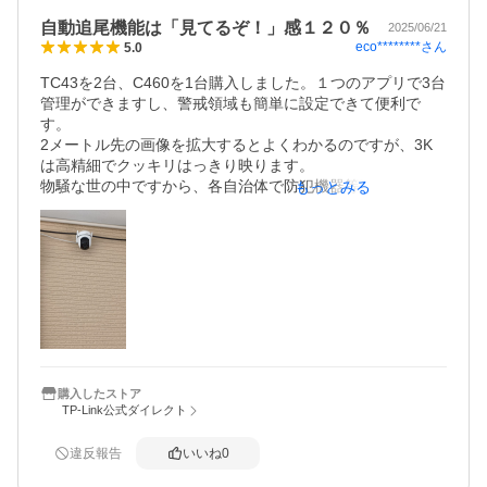
自動追尾機能は「見てるぞ！」感１２０％
2025/06/21
eco********
さん
5.0
TC43を2台、C460を1台購入しました。１つのアプリで3台
管理ができますし、警戒領域も簡単に設定できて便利で
す。

2メートル先の画像を拡大するとよくわかるのですが、3K
は高精細でクッキリはっきり映ります。

物騒な世の中ですから、各自治体で防犯機器等購入緊急補
もっとみる
助事業を展開しているところもあり、自分の住んでいる自
治体HPで検索してみると、防犯カメラ本体の購入費用補助
が受けられるかもしれません。私が住んでいる自治体では
防犯カメラ代金の1/2＝半額補助でした。

【重要】自治体の年度予算には限りがあります。申請順で
すから今すぐ調べて、もし対象であれば早めに購入して申
請することをお勧めします。

防犯カメラ3台、18年前は40万円ほどかかりましたが、今
は工事業者も不要でWi-Fiで自分で取り付けできる良い時代
になりました。警察への協力も2回程ありました。微力です
購入したストア
TP-Link公式ダイレクト
がこれからも地域の防犯向上に役立ちたいと思います。

★追記：19年間、自宅前道路へのたばこのポイ捨て吸い殻
を掃除していましたが（自分は非喫煙者）、防犯カメラ設
違反報告
いいね
0
置後はゼロに。思わぬ副次効果でした！