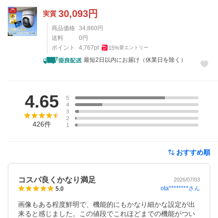
30,093
円
実質
商品価格
34,860
円
送料
0
円
ポイント
4,767
pt
15
%
要エントリー
最短2日以内にお届け（休業日を除く）
レビュー
4.65
5
4
3
2
426
件
1
おすすめ順
コスパ良くかなり満足
2026/07/03
ota********
さん
5.0
画像もある程度鮮明で、機能的にもかなり細かな設定が出
来ると感じました。この値段でこれほどまでの機能がつい