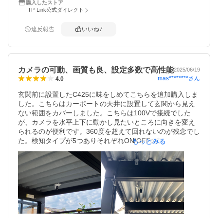
購入したストア
が多いです。

TP-Link公式ダイレクト
他の5台のうち3台はガラス窓にほぼくっけた状態で屋外を
監視しているため日中は問題ありませんが暗くなるとナイ
違反報告
いいね
7
トモードでは全く見えなくなるので常時日中モードにして
使用しています。

1台は屋外玄関前の猫監視用にガラスから1M位離し45度下
に向けている関係も有るのかガラス越しでもナイトモード
カメラの可動、画質も良、設定多数で高性能
で問題なく映ります。

2025/06/19
mas********
さん
4.0
残りの1台は事務所奥から事務所内と玄関前を監視していま
すがナイトモードで室内とガラス越しの屋外も問題無く映
玄関前に設置したC425に味をしめてこちらを追加購入しま
ります。ただし、ガラスに直角に向けると画面が暗くなり3
した。こちらはカーポートの天井に設置して玄関から見え
0度ほど向きを変えるとかなり明るくなるのでその位置で使
ない範囲をカバーしました。こちらは100Vで接続でした
用しています。

が、カメラを水平上下に動かし見たいところに向きを変え
6台はC200×2台・C210×2台・C230・TC43。

られるのが便利です。360度を超えて回れないのが残念でし
6台接続の影響でレスポンスは非常に悪くなっています。

た。検知タイプが5つありそれぞれON/OFFの設定できるの
もっとみる
製品には大満足。
で便利です。が、動体検知が風で揺れる植物の葉っぱや、
車の屋根に映った鳥の影にも反応して通知・録画されま
す。結構頻繁に検知します。マスクや自動追尾はまだ試し
てませんが、いずれ試してみようと思います。SDカードは
必須ですね。

画像はC425よりもさらに鮮明なのでしょうが、撮影範囲が
違うためか違いはよく分かりません。

光のない夜間の撮影も大変よく写り、満足です。
