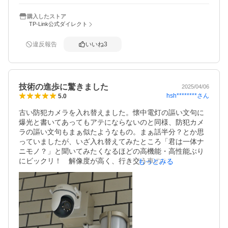
カメラの前面に赤いランプが2個点灯するのですが、暗闇の
カーポートの天井に赤い点ですぐにカメラ位置がバレてし
購入したストア
TP-Link公式ダイレクト
まうので消灯できれば尚良かった。ステータスLEDのON/O
FFとは違いました。また、ACアダプターが防水でない事、
スマホからのパン/チルトと画像にタイムラグがあり操作が
違反報告
いいね
3
難しいのが残念でした。

全体としては満足です。
技術の進歩に驚きました
2025/04/06
hsh********
さん
5.0
古い防犯カメラを入れ替えました。懐中電灯の謳い文句に
爆光と書いてあってもアテにならないのと同様、防犯カメ
ラの謳い文句もまぁ似たようなもの。まぁ話半分？とか思
っていましたが、いざ入れ替えてみたところ「君は一体ナ
ニモノ？」と聞いてみたくなるほどの高機能・高性能ぶり
にビックリ！　解像度が高く、行き交う車のナンバーや人
もっとみる
物の表情まで読み取れます。人と車と動物をキチンと識別
し、設定対象のみ自動追尾する能力も凄いです。動体検知
も大変優秀。風が吹いても木の葉が揺れても誤動作なし。
カメラ単体で記録でき運用が楽で消費電力が少ない。特別
な契約や機器を必要とせず、外出先からカメラ映像や過去
の映像までスマホで確認できて、これはもぅ異次元の製品