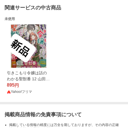
関連サービスの中古商品
未使用
引きこもり令嬢は話の
わかる聖獣番 12 山田桐
子
895
円
Yahoo!フリマ
掲載商品情報の免責事項について
掲載している情報の精度には万全を期しておりますが、その内容の正確