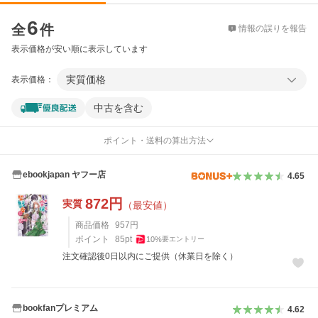
価格比較
6
全
件
情報の誤りを報告
表示価格が安い順に表示しています
実質価格
表示価格：
中古を含む
ポイント・送料の算出方法
ebookjapan ヤフー店
4.65
872
円
実質
（最安値）
商品価格
957
円
ポイント
85
pt
10
%
要エントリー
注文確認後0日以内にご提供（休業日を除く）
bookfanプレミアム
4.62