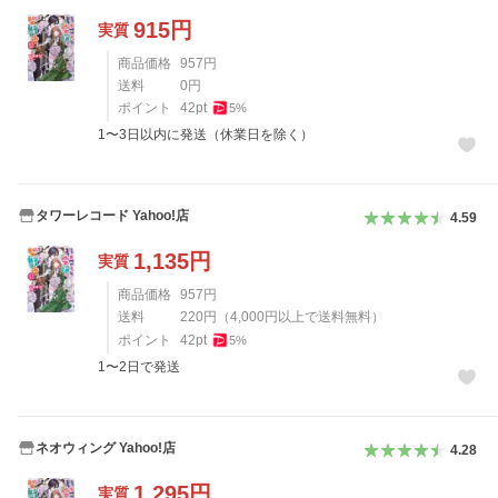
915
円
実質
商品価格
957
円
送料
0
円
ポイント
42
pt
5
%
1〜3日以内に発送（休業日を除く）
タワーレコード Yahoo!店
4.59
1,135
円
実質
商品価格
957
円
送料
220
円
（
4,000
円以上で送料無料）
ポイント
42
pt
5
%
1〜2日で発送
ネオウィング Yahoo!店
4.28
1,295
円
実質