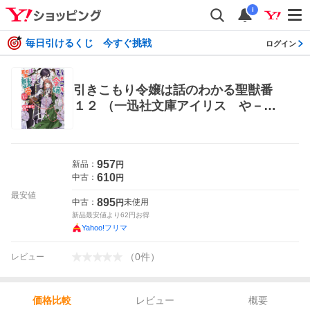
i
毎日引けるくじ 今すぐ挑戦
ログイン
引きこもり令嬢は話のわかる聖獣番
１２ （一迅社文庫アイリス や－０
４－１６） 山田桐子／著 ティーン
ズ、少女その他
957
新品：
円
610
中古：
円
最安値
895
中古：
未使用
円
新品最安値より
62
円お得
Yahoo!フリマ
（
0
件
）
レビュー
レビュー
概要
価格比較