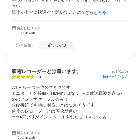
ージ1つ置いてあるぐらいのサイズです。奥行きはさらに小
さい。

操作が非常に快適だと聞いていたのですが想像以上でし
もっとみる
た。PS4上でもiphoneでのアプリも全て待ち時間が無く、
スマホアプリでメールを動かしているのと同じ速度で快適
購入したストア
です。

Joshin web
PS4上から出来ることは基本全てスマホアプリでも出来ま
すし、番組検索などはスマホからだとやりやすく快適。

違反報告
いいね
3
外からも予約が本当に簡単にできますし、アプリへの書き
出しも30分番組だと30秒ほどなので便利。

リモートでリアルタイムでやっているテレビ見れますので
お風呂テレビとしてタブレットを使用しています。

家電レコーダーとは違います。
2017/12/02
kur********
さん
5.0
パソコンにも専用アプリを入れれば同じようにテレビを見
る、録画した物を見る、その他操作可能でVAIOの場合は無
WI-FIルーター位の大きさです

料でソフトが提供されていました。快適です。

モニターとの接続がHDMIではなくTVに放送電波を送るた
めのアンテナケーブルのみで

早見再生が1.5倍速から2倍で可変できるのがうれしい。音
分配接続でも特に困ることはなさそうです。

声も聞き取りやすい。

通常のレコーダーとは感覚が違い

CMなどのポイントも正確。　唯一の欠点はトリミング編集
torneアプリがインストールされたプレステやVITAあるいは
もっとみる
がないこと。これだけは欲しい
スマホなどで録画再生出来る物と考えてください

DNLAクライアントにはなりますが結局圧縮機能を持ってな
購入したストア
いので１倍速データしか取り扱いできません

Joshin web