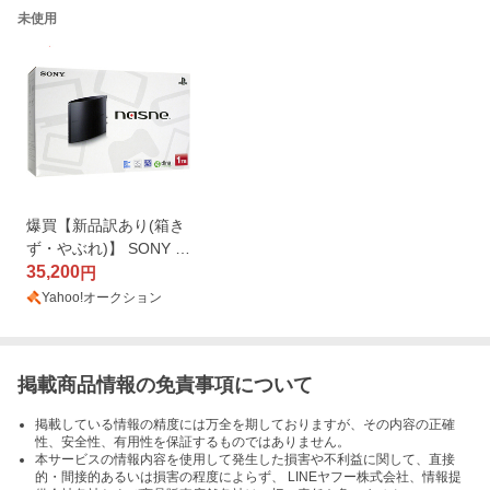
未使用
爆買【新品訳あり(箱き
ず・やぶれ)】 SONY na
sne(ナスネ) CUHJ-150
35,200
円
04 1TB
Yahoo!オークション
掲載商品情報の免責事項について
掲載している情報の精度には万全を期しておりますが、その内容の正確
性、安全性、有用性を保証するものではありません。
本サービスの情報内容を使用して発生した損害や不利益に関して、直接
的・間接的あるいは損害の程度によらず、 LINEヤフー株式会社、情報提