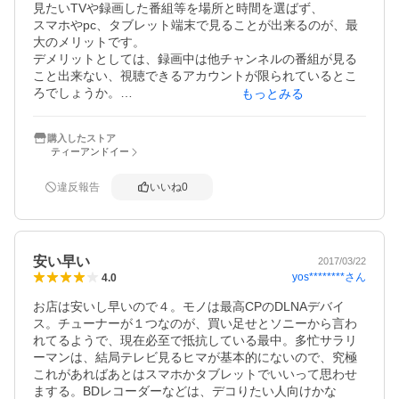
見たいTVや録画した番組等を場所と時間を選ばず、

スマホやpc、タブレット端末で見ることが出来るのが、最
大のメリットです。

デメリットとしては、録画中は他チャンネルの番組が見る
こと出来ない、視聴できるアカウントが限られているとこ
ろでしょうか。

もっとみる
デメリット差し引いても、最強にコスパの良い商品だと思
購入したストア
います。

ティーアンドイー
この辺りを解消
違反報告
いいね
0
安い早い
2017/03/22
yos********
さん
4.0
お店は安いし早いので４。モノは最高CPのDLNAデバイ
ス。チューナーが１つなのが、買い足せとソニーから言わ
れてるようで、現在必至で抵抗している最中。多忙サラリ
ーマンは、結局テレビ見るヒマが基本的にないので、究極
これがあればあとはスマホかタブレットでいいって思わせ
まする。BDレコーダーなどは、デコりたい人向けかな