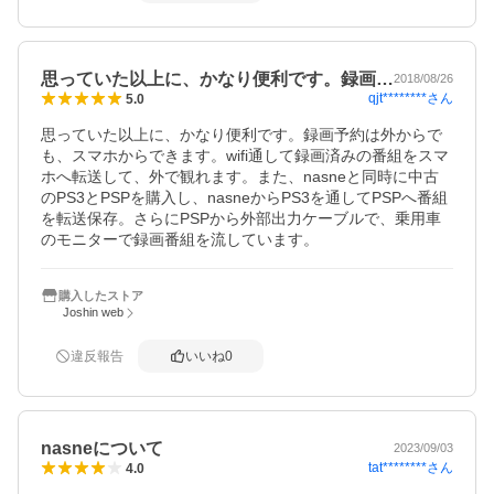
思っていた以上に、かなり便利です。録画…
2018/08/26
qjt********
さん
5.0
思っていた以上に、かなり便利です。録画予約は外からで
も、スマホからできます。wifi通して録画済みの番組をスマ
ホへ転送して、外で観れます。また、nasneと同時に中古
のPS3とPSPを購入し、nasneからPS3を通してPSPへ番組
を転送保存。さらにPSPから外部出力ケーブルで、乗用車
のモニターで録画番組を流しています。
購入したストア
Joshin web
違反報告
いいね
0
nasneについて
2023/09/03
tat********
さん
4.0