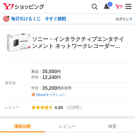
i
毎日引けるくじ 今すぐ挑戦
ログイン
ソニー・インタラクティブエンタテイ
ンメント ネットワークレコーダー＆
メディアストレージ nasne（ナス
ネ）1TB CUHJ-15004 プレイステー
ション4用周辺機器
35,000
新品：
円
12,240
中古：
円
最安値
35,200
中古：
未使用
円
Yahoo!オークション
（
118
件
）
レビュー
4.69
レビュー
概要
価格比較
価格比較