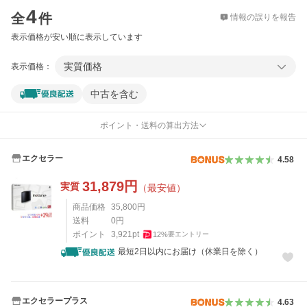
4
全
件
情報の誤りを報告
表示価格が安い順に表示しています
実質価格
表示価格：
中古を含む
ポイント・送料の算出方法
エクセラー
4.58
31,879
円
実質
（最安値）
商品価格
35,800
円
送料
0
円
ポイント
3,921
pt
12
%
要エントリー
最短2日以内にお届け（休業日を除く）
エクセラープラス
4.63