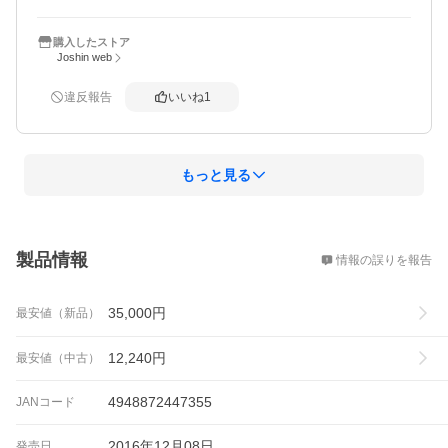
購入したストア
Joshin web
違反報告
いいね
1
もっと見る
概要
製品情報
情報の誤りを報告
35,000
円
最安値（新品）
12,240
円
最安値（中古）
4948872447355
JANコード
2016年12月08日
発売日