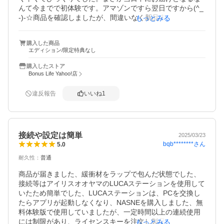
んて今までで初体験です。アマゾンですら翌日ですから(^_
-)-☆商品を確認しましたが、間違いなく新品未開封品でし
もっとみる
た。領収書も業者が発行する別途の専用領収書となるので
購入後一年間は間違いなく無料修理も受けられるでしょ
購入した商品
う。物凄く完璧な出品者様でした。
エディション/限定特典なし
購入したストア
Bonus Life Yahoo!店
違反報告
いいね
1
接続や設定は簡単
2025/03/23
bqb********
さん
5.0
耐久性
：
普通
商品が届きました、緩衝材をラップで包んだ状態でした、
接続等はアイリスオオヤマのLUCAステーションを使用して
いたため簡単でした、LUCAステーションは、PCを交換し
たらアプリが起動しなくなり、NASNEを購入しました、無
料体験版で使用していましたが、一定時間以上の連続使用
には制限があり、ライセンスキーを注文し製品版として使
もっとみる