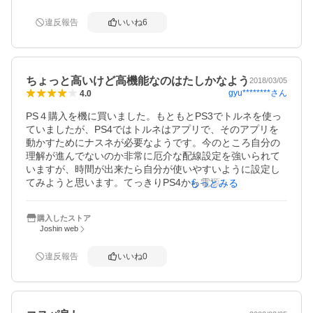
TV機能を持ってないスマホには重宝する何所でもテレビ機
能、他メーカーの似たような機種を買うより断然おトクで
違反報告
いいね
6
しょう

注意点はプレステのtorneは無料ですがvita用は有料、スマ
ホ用は無料ですが書き出し機能とTV視聴機能は有料です(初
回のみ）

ちょっと高いけど高機能なのはたしかなよう
PC用はnasne専用ではないのでそれなりの値段になってし
2018/03/05
gyu********
さん
4.0
まい残念です。

vita用がネットワーク外でも使えるかどうかは未確認です。
PS４購入を機に買いました。もともとPS3でトルネを使っ
ていましたが、PS4ではトルネはアプリで、そのアプリを
動かすためにナスネが必要なようです。今のところ自分の
理解が進んでないのか非常に厄介な配線設定を強いられて
いますが、時間が出来たら自分が使いやすいように設定し
てみようと思います。てっきりPS4から電源を取るもんだ
もっとみる
と思ってましたが個別のコンセントが必要です。しかしテ
レビ録画中はPS4は起動しないようで、ナスネが静かに録
購入したストア
画しているようです。テレビ視聴もナスネの電源を入れて
Joshin web
おかないと映らない仕組みになってますので（いまのとこ
ろは）使いにくいなぁという印象です。誰か上手い使い方
違反報告
いいね
0
教えて！