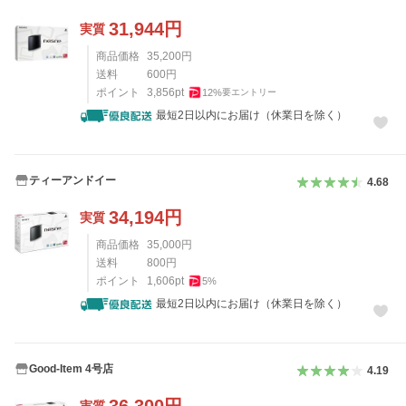
31,944
円
実質
商品価格
35,200
円
送料
600
円
ポイント
3,856
pt
12
%
要エントリー
最短2日以内にお届け（休業日を除く）
ティーアンドイー
4.68
34,194
円
実質
商品価格
35,000
円
送料
800
円
ポイント
1,606
pt
5
%
最短2日以内にお届け（休業日を除く）
Good-Item 4号店
4.19