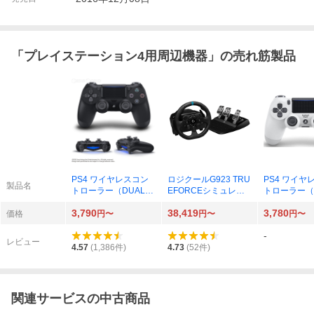
「
プレイステーション4用周辺機器
」の売れ筋製品
PS4 ワイヤレスコン
ロジクールG923 TRU
PS4 ワイヤ
製品名
トローラー（DUALS
EFORCEシミュレー
トローラー（D
HOCK4） ジェット・
ション レーシングホ
HOCK 4）
3,790
38,419
3,780
ブラック CUH-ZCT2J
イール
ー・ホワイト 
価格
円〜
円〜
円〜
CT2J13
-
レビュー
4.57
(
1,386
件)
4.73
(
52
件)
関連サービスの中古商品