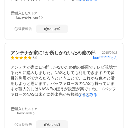
用しています、LUCAと比較すると、PCTVPlusアプリは、
有料製品であり、録画や番組検索等の機能も豊富で便利で
購入したストア
す
kagayaki-shops4
違反報告
いいね
0
アンテナが家に1か所しかないため他の部…
2018/04/18
bon********
さん
5.0
アンテナが家に1か所しかないため他の部屋でテレビ視聴す
るために購入しました。NASとしても利用できますので多
目的利用ができるだろうということで、これから色々と活
用しようと思います。バッファロー製のNASも持っていま
すが個人的にはNASNEのほうが設定が楽ですね。（バッフ
ァローのNASは未だに外出先から接続できなくて困ってい
もっとみる
ます…当方の知識不足もあるかもしれませんが、設定アプ
リがわかりにくすぎです）
購入したストア
Joshin web
違反報告
いいね
3