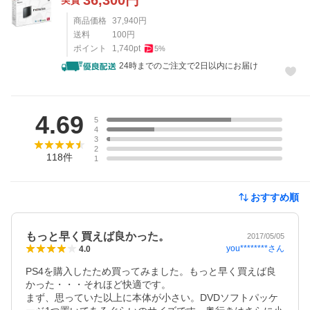
36,300
円
実質
商品価格
37,940
円
送料
100
円
ポイント
1,740
pt
5
%
24時までのご注文で2日以内にお届け
レビュー
4.69
5
4
3
2
118
件
1
おすすめ順
もっと早く買えば良かった。
2017/05/05
you********
さん
4.0
PS4を購入したため買ってみました。もっと早く買えば良
かった・・・それほど快適です。

まず、思っていた以上に本体が小さい。DVDソフトパッケ