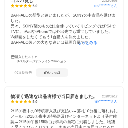
コスパ良し
2022/03/05
rnc********
さん
5.0
BAFFALOの新型と迷いましたが、SONYの中古品を選びま
した。

元々、SONY製のものは1台使っていてリビングではPS4で
TVに、iPadやiPhoneでは外出先でも重宝していました。

W録画をしたくてもう1台購入を決めました。

BAFFALO製との大きな違いは録画容量ですが、SONY製も
もっとみる
外付けHDDで最大2TBまで増設できるので毎日数本録画し
てもなかなか半分も使いません。必要十分だと思います。

購入したストア
1TB中古品は15,000円くらいでありますし、本当にコスパ
リベルダージオンラインYahoo!店
が良いと思います。
違反報告
いいね
2
物凄く迅速な出品者様で当日届きました。
2020/02/17
tek********
さん
5.0
2/15㈯夜中の0時頃購入及び支払い→落札10分後に落札お礼
メール→2/15㈯夜中3時発送及びインターネットより受付確
認→2/15㈯午後15時には群馬の自宅に到着しました。物凄
く早くてびっくりでした。まさか当日中にお届けとなるな