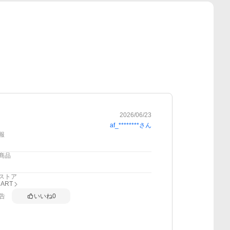
2026/06/23
af_********
さん
報
商品
ストア
MART
告
いいね
0