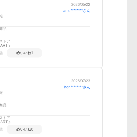
2026/05/22
amd********
さん
報
商品
ストア
MART
告
いいね
1
2026/07/23
hon********
さん
報
商品
ストア
MART
告
いいね
0