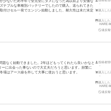
投稿者情
が少ないため半年で全完全にダメになった為以前より安価な
-
ズナブルな車種別バッテリーでしたので購入、送られてきた
取付けセル一発でエンジン始動しました、耐久性は未だ未定
購入した
-
購入した
HARE-
違反報
投稿者情
し問題なく始動できました。2年ほどもってくれたら良いかなと
-
リーに出会った事ないので大丈夫だろうと思います。頻繁に
冬場はアース線を外して大事に使おうと思います。
購入した
-
購入した
HARE-
違反報