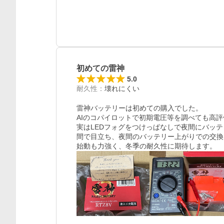
初めての雷神
5.0
耐久性
：
壊れにくい
雷神バッテリーは初めての購入でした。

AIのコパイロットで初期電圧等を調べても高評
実はLEDフォグをつけっぱなしで夜間にバッ
間で目立ち、夜間のバッテリー上がりでの交換
始動も力強く、冬季の耐久性に期待します。