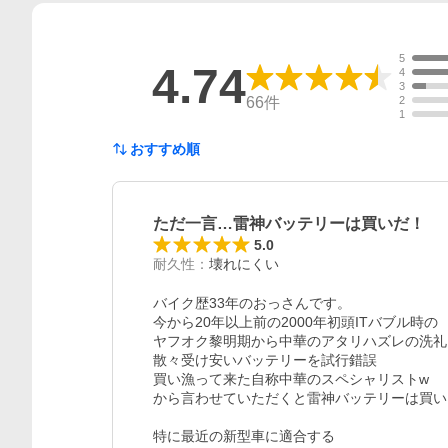
5
4.74
4
3
66
件
2
1
おすすめ順
ただ一言…雷神バッテリーは買いだ！
5.0
耐久性
：
壊れにくい
バイク歴33年のおっさんです。

今から20年以上前の2000年初頭ITバブル時の

ヤフオク黎明期から中華のアタリハズレの洗礼を
散々受け安いバッテリーを試行錯誤　

買い漁って来た自称中華のスペシャリストw

から言わせていただくと雷神バッテリーは買い！
特に最近の新型車に適合する
