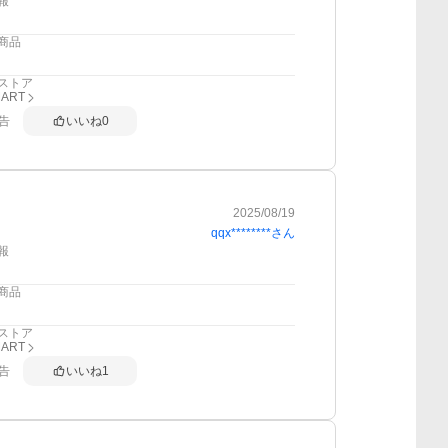
報
商品
ストア
MART
告
いいね
0
2025/08/19
qqx********
さん
報
商品
ストア
MART
告
いいね
1