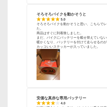
レビュー
そろそろバイクを動かそうと
5.0
そろそろバイクを動かそうと思い、こちらでレ
た。

商品はすぐに到着致しました。

まだ、バイクにバッテリーを載せ替えていない
暖かくなり、バッテリーを付けて走らせるのが
カッコいいステッカーが入っていました。
安価な真赤な専用バッテリー
4.0