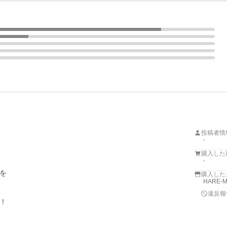
投稿者情
-
購入した
-


購入した
HARE-
違反報

