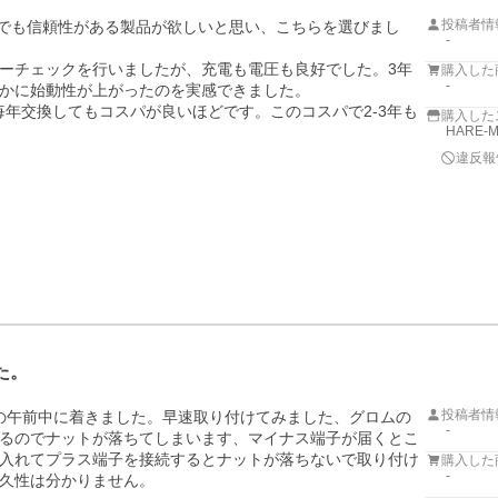
投稿者情
。安価でも信頼性がある製品が欲しいと思い、こちらを選びまし
-
ーチェックを行いましたが、充電も電圧も良好でした。3年
購入した
-
かに始動性が上がったのを実感できました。

毎年交換してもコスパが良いほどです。このコスパで2-3年も
購入した
HARE-
違反報
た。
投稿者情
の午前中に着きました。早速取り付けてみました、グロムの
-
るのでナットが落ちてしまいます、マイナス端子が届くとこ
入れてプラス端子を接続するとナットが落ちないで取り付け
購入した
-
久性は分かりません。