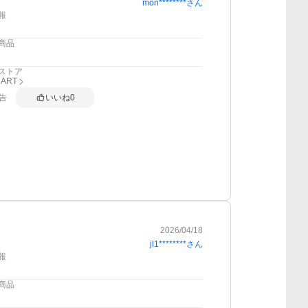
mon********
さん
報
商品
ストア
MART
告
いいね
0
2026/04/18
jl1********
さん
報
商品