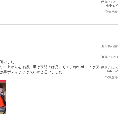
購入した
HARE-
違反報
投稿者情
-
購入した
-
価でした。

テリー上がりを確認。黒は夜間では見にくく、赤のボディは夜
購入した
HARE-
は黒ボディよりは良いかと思いました。

違反報