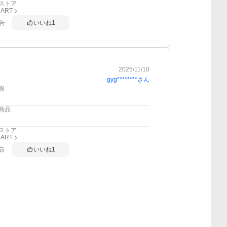
ストア
MART
告
いいね
1
2025/11/10
gyg********
さん
報
商品
ストア
MART
告
いいね
1