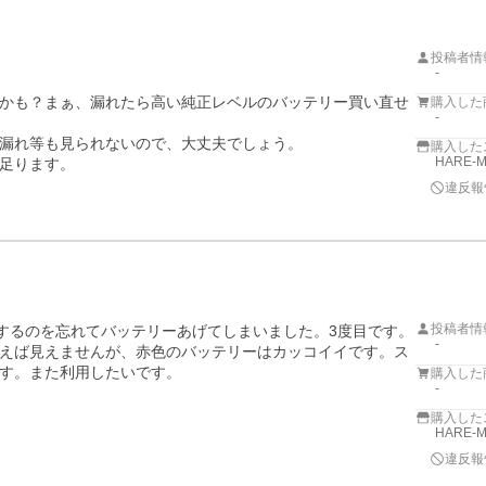
投稿者情
-
かも？まぁ、漏れたら高い純正レベルのバッテリー買い直せ
購入した
-
漏れ等も見られないので、大丈夫でしょう。

購入した
HARE-
足ります。

違反報
投稿者情
にするのを忘れてバッテリーあげてしまいました。3度目です。
-
えば見えませんが、赤色のバッテリーはカッコイイです。ス
す。また利用したいです。
購入した
-
購入した
HARE-
違反報