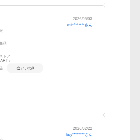
2026/05/03
ast********
さん
報
商品
ストア
MART
告
いいね
0
2026/02/22
kuy********
さん