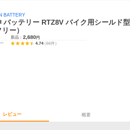
IN BATTERY
神 バッテリー RTZ8V バイク用シール
フリー）
2,680
新品：
円
ー
4.74
（
66
件
）
レビュー
概要