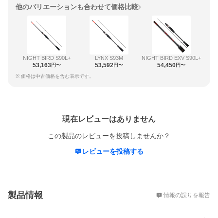
他のバリエーションも合わせて価格比較
NIGHT BIRD S90L+
LYNX S93M
NIGHT BIRD EXV S90L+
53,163
53,592
54,450
円〜
円〜
円〜
※ 価格は中古価格を含む表示です。
レビュー
現在レビューはありません
この製品のレビューを投稿しませんか？
レビューを投稿する
概要
製品情報
情報の誤りを報告