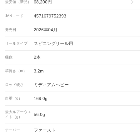
68,200
円
最安値（新品）
4571679752393
JANコード
2026年04月
発売日
スピニングリール用
リールタイプ
2本
継数
3.2m
竿長さ（m）
ミディアムヘビー
ロッド硬さ
169.0g
自重（g）
最大ルアーウエ
56.0g
イト（g）
ファースト
テーパー