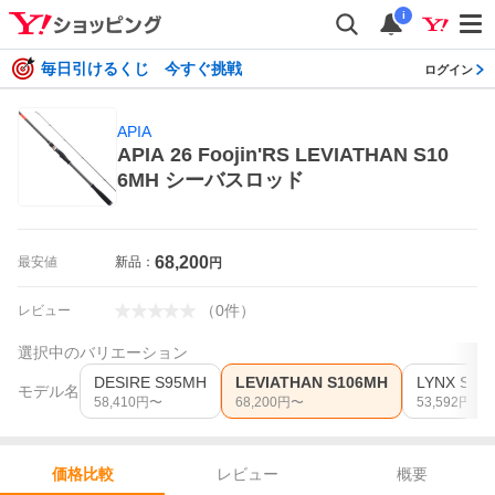
i
毎日引けるくじ 今すぐ挑戦
ログイン
APIA
APIA 26 Foojin'RS LEVIATHAN S10
6MH シーバスロッド
68,200
最安値
新品：
円
（
0
件
）
レビュー
選択中のバリエーション
DESIRE S95MH
LEVIATHAN S106MH
LYNX S93
モデル名
58,410
円〜
68,200
円〜
53,592
円〜
レビュー
概要
価格比較