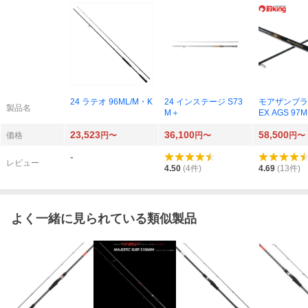
24 ラテオ 96ML/M・K
24 インステージ S73
モアザンブラ
製品名
M＋
EX AGS 97M
23,523
36,100
58,500
価格
円〜
円〜
円〜
-
レビュー
4.50
(
4
件)
4.69
(
13
件)
よく一緒に見られている類似製品