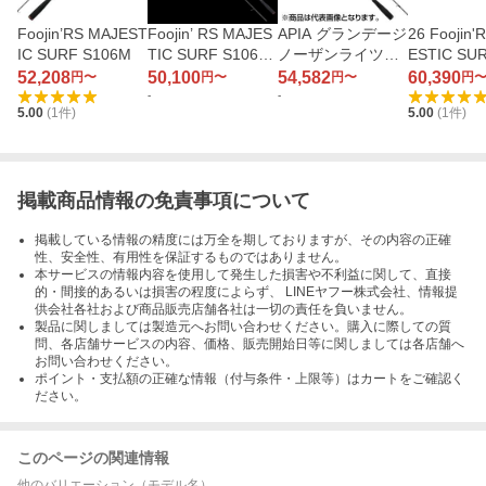
Foojin’RS MAJEST
Foojin’ RS MAJES
APIA グランデージ
26 Foojin'
IC SURF S106M
TIC SURF S106M
ノーザンライツNO
ESTIC SUR
H
VA S106M
M
52,208
50,100
54,582
60,390
円〜
円〜
円〜
円
-
-
5.00
(
1
件)
5.00
(
1
件)
掲載商品情報の免責事項について
掲載している情報の精度には万全を期しておりますが、その内容の正確
性、安全性、有用性を保証するものではありません。
本サービスの情報内容を使用して発生した損害や不利益に関して、直接
的・間接的あるいは損害の程度によらず、 LINEヤフー株式会社、情報提
供会社各社および商品販売店舗各社は一切の責任を負いません。
製品に関しましては製造元へお問い合わせください。購入に際しての質
問、各店舗サービスの内容、価格、販売開始日等に関しましては各店舗へ
お問い合わせください。
ポイント・支払額の正確な情報（付与条件・上限等）はカートをご確認く
ださい。
このページの関連情報
他のバリエーション（モデル名）