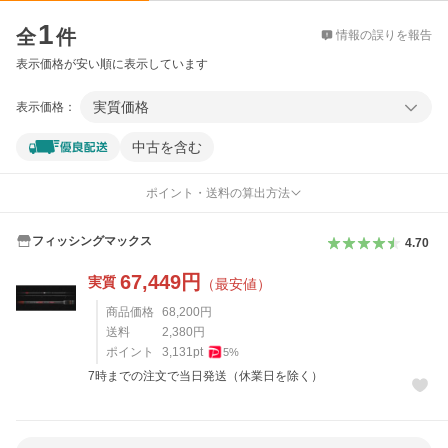
価格比較
1
全
件
情報の誤りを報告
表示価格が安い順に表示しています
実質価格
表示価格：
中古を含む
ポイント・送料の算出方法
フィッシングマックス
4.70
67,449
円
実質
（最安値）
商品価格
68,200
円
送料
2,380
円
ポイント
3,131
pt
5
%
7時までの注文で当日発送（休業日を除く）