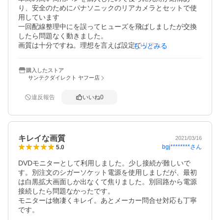
り、安全のためにパナソニックのリアカメラとセットで使
用しています

一回配線整理中にを誤ってヒューズを飛ばしましたが交換
したら問題なく動きました。

画質は十分ですね。理想を言えば設定でリアカメラの間隔
もっとみる
ライン表示とかできたら良いですが
購入したストア
サンテクダイレクト ヤフー店
違反報告
いいね
0
キレイな画質
2021/03/16
bgj********
さん
5.0
DVDモニターとして利用しました。少し接続が難しいで
す。別注文のシガーソケット電源を使用しましだが、最初
は白黒拡大画面しか出なくて焦りました。別回路から電源
接続したら問題なかったです。

モニターは物凄くキレイ。あとメーカー問合せ対応も丁寧
です。