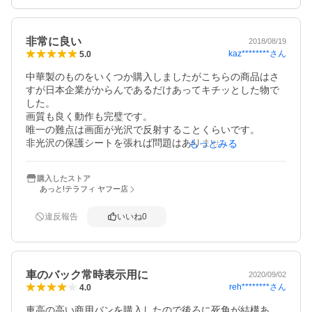
非常に良い
2018/08/19
kaz********
さん
5.0
中華製のものをいくつか購入しましたがこちらの商品はさ
すが日本企業がからんであるだけあってキチッとした物で
した。

画質も良く動作も完璧です。

唯一の難点は画面が光沢で反射することくらいです。

非光沢の保護シートを張れば問題はありませんが…

もっとみる
中華製のものに比べれば値段は張りますがモノは良いもの
です。

購入したストア
買って良かった。
あっと!テラフィ ヤフー店
違反報告
いいね
0
車のバック常時表示用に
2020/09/02
reh********
さん
4.0
車高の高い商用バンを購入したので後ろに死角が結構あ