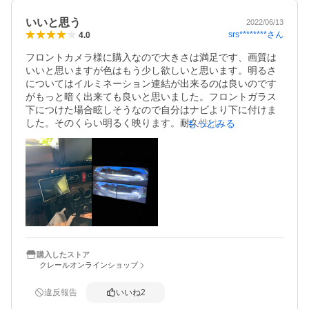
ーミナルからの結線で、プラスとってアースして。なぜ
いいと思う
だ、、、悩んだ末にまた、取説を見たら、もう一本の緑線
2022/06/13
srs********
さん
4.0
のアースも必要。ちゃんと書いてあった。やはり素人だ。
でも、DIYは楽しかった。暗くなったので明日、カメラ取り
フロントカメラ様に購入なので大きさは満足です、画質は
付けしよ。
いいと思いますが色はもう少し欲しいと思います。明るさ
についてはイルミネーション連結が出来るのは良いのです
がもっと暗く出来ても良いと思いました。フロントガラス
下につけた場合眩しそうなので自分はナビより下に付けま
した。そのくらい明るく映ります。耐久性はこれからの確
もっとみる
認です。
購入したストア
クレールオンラインショップ
違反報告
いいね
2