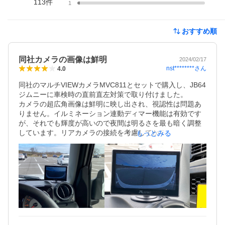
113
件
1
おすすめ順
同社カメラの画像は鮮明
2024/02/17
nst********
さん
4.0
同社のマルチVIEWカメラMVC811とセットで購入し、JB64
ジムニーに車検時の直前直左対策で取り付けました。

カメラの超広角画像は鮮明に映し出され、視認性は問題あ
りません。イルミネーション連動ディマー機能は有効です
が、それでも輝度が高いので夜間は明るさを最も暗く調整
しています。リアカメラの接続を考慮してか６メートルの
もっとみる
ピン端子ケーブルが付属されていますが、今回は不要部を
まとめて収納するのが大変でした。

他社製品に比べ割高感は否めませんが、同社のカメラとの
組み合わせで視認性はバッチリ。今後は同社のハイマウン
トリアカメラキットを接続し、拡張していく予定です。