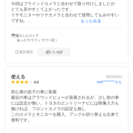
今回はブラインドカメラと合わせて取り付けしましたが

とても見やすくてよかったです。

リヤモニターやリヤカメラと合わせて使用してもみやすい
ですね。

もっとみる
購入おススメです。
購入したストア
あっと!テラフィ ヤフー店
違反報告
いいね
0
使える
2022/02/14
non********
さん
4.0
初心者の息子の車に装着

最近の車はアラウンドビューが装着されるが、少し前の車
には設定が無い。トヨタのエントリーナビには映像入力も
無ければ、フロントカメラの設定も無し

このカメラとモニターを購入。アングル切り替えも出来て
便利です。