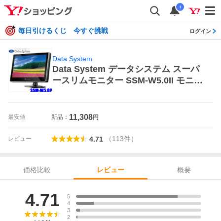
i
毎日引けるくじ 今すぐ挑戦
ログイン
Data System
Data System データシステム スーパ
ースリムモニター SSM-W5.0II モニタ
ー
11,308
最安値
新品：
円
（
113
件
）
レビュー
4.71
価格比較
概要
レビュー
レビュー
4.71
5
4
3
2