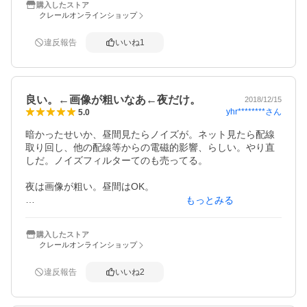
購入したストア
クレールオンラインショップ
違反報告
いいね
1
良い。←画像が粗いなあ←夜だけ。
2018/12/15
yhr********
さん
5.0
暗かったせいか、昼間見たらノイズが。ネット見たら配線
取り回し、他の配線等からの電磁的影響、らしい。やり直
しだ。ノイズフィルターてのも売ってる。

夜は画像が粗い。昼間はOK。

もっとみる
購入したストア
クレールオンラインショップ
違反報告
いいね
2
綺麗に映る。ボディが薄くて良い。接続はバッ直からのAC
Cで。

取説を読み、ACCON。あれ、映らない・・・。4極分岐タ