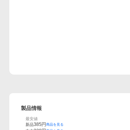
レビュー
製品情報
最安値
385
円
新品
商品を見る