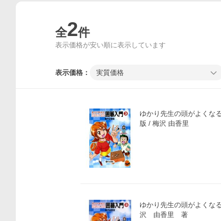
2
全
件
表示価格が安い順に表示しています
表示価格：
実質価格
ゆかり先生の頭がよくなる囲
版 / 梅沢 由香里
価格比較
ゆかり先生の頭がよくな
沢 由香里 著