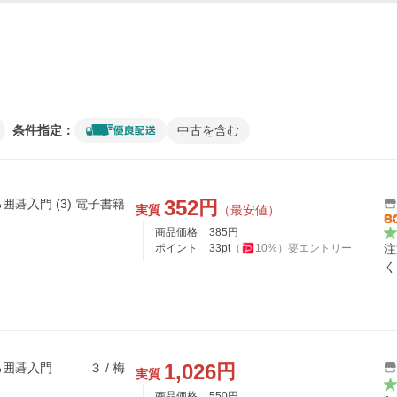
条件指定：
中古を含む
352
円
碁入門 (3) 電子書籍
実質
（最安値）
商品価格
385
円
ポイント
33
pt
（
10
%）
要エントリー
注
く
1,026
円
る囲碁入門 ３ / 梅
実質
商品価格
550
円