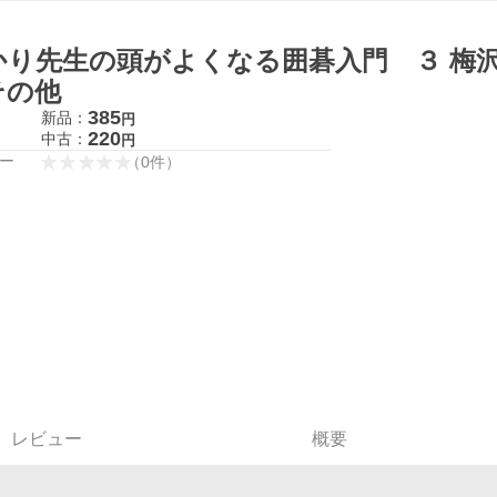
かり先生の頭がよくなる囲碁入門 ３ 梅沢
その他
385
新品：
円
220
中古：
円
ー
（
0
件
）
レビュー
概要