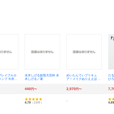
プレイフルカ
水木しげる妖怪大百科 水
めいたんていプリキュ
だる
ランプ 今井む
木しげる／著
ア！メイクぬりええほ 講
ひ
談社 東映アニメーショ
か
ン
440
2,970
7,7
円〜
円〜
-
4.79
（
19
件）
4.8