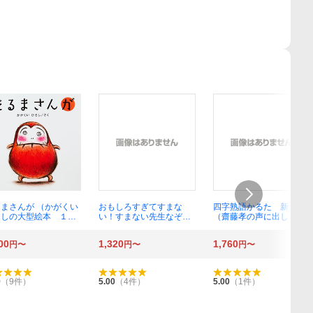
まさんが （かがくい
おもしろすぎてすまな
四字熟語かるた 新装版
ろしの大型絵本 １）
い！すまない先生なぞな
（齋藤孝の声に出してお
がくいひろし／さく
ぞ ウォーターチャレンジ
ぼえる） 齋藤 孝 著
／著
00
1,320
1,760
円〜
円〜
円〜
9
（
9
件）
5.00
（
4
件）
5.00
（
1
件）