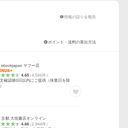
情報の誤りを報告
ポイント・送料の算出方法
ebookjapan ヤフー店
4.65
（
4,566
件
）
文確認後0日以内にご提供（休業日を除
）
京都 大垣書店オンライン
4.66
（
2,944
件
）