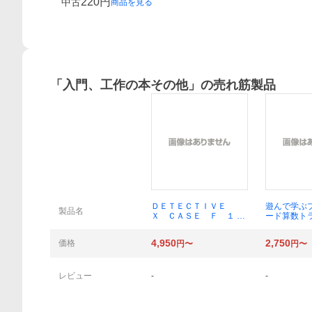
220
円
中古
商品を見る
「
入門、工作の本その他
」の売れ筋製品
概要
ＤＥＴＥＣＴＩＶＥ
遊んで学ぶ
製品名
Ｘ ＣＡＳＥ Ｆ １ 道
ード算数ト
尾秀介 著 ＳＣＲＡＰ
つみ
4,950
2,750
価格
円〜
円〜
レビュー
-
-