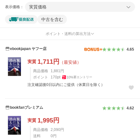
実質価格
表示価格：
中古を含む
ポイント・送料の算出方法
ebookjapan ヤフー店
4.65
1,711
円
実質
（最安値）
商品価格
1,881
円
ポイント
170
pt
10
%
要エントリー
注文確認後0日以内にご提供（休業日を除く）
bookfanプレミアム
4.62
1,995
円
実質
商品価格
2,090
円
送料
0
円