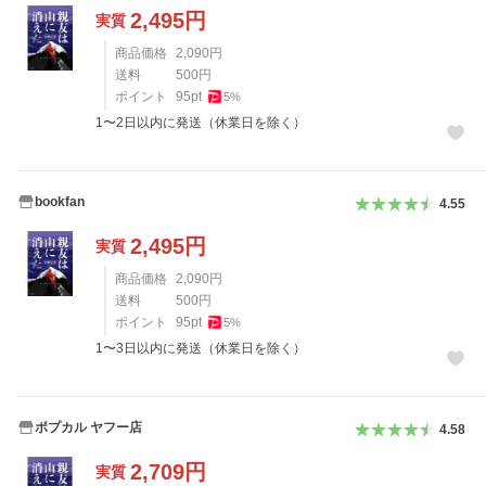
2,495
円
実質
商品価格
2,090
円
送料
500
円
ポイント
95
pt
5
%
1〜2日以内に発送（休業日を除く）
bookfan
4.55
2,495
円
実質
商品価格
2,090
円
送料
500
円
ポイント
95
pt
5
%
1〜3日以内に発送（休業日を除く）
ポプカル ヤフー店
4.58
2,709
円
実質