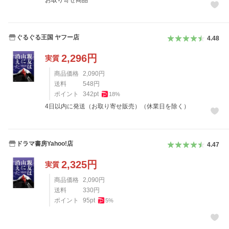
お取り寄せ商品
ぐるぐる王国 ヤフー店
4.48
2,296
円
実質
商品価格
2,090
円
送料
548
円
ポイント
342
pt
18
%
4日以内に発送（お取り寄せ販売）（休業日を除く）
ドラマ書房Yahoo!店
4.47
2,325
円
実質
商品価格
2,090
円
送料
330
円
ポイント
95
pt
5
%