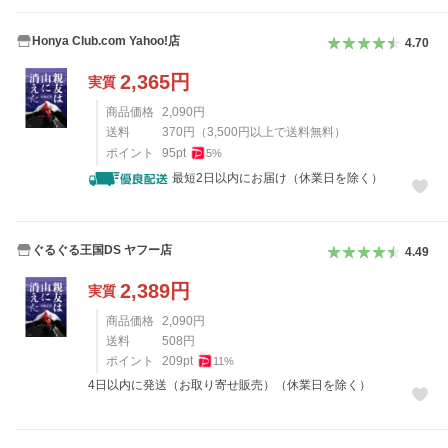
Honya Club.com Yahoo!店
4.70
2,365
円
実質
商品価格
2,090
円
送料
370
円
（
3,500
円以上で送料無料）
ポイント
95
pt
5
%
最短2日以内にお届け（休業日を除く）
ぐるぐる王国DS ヤフー店
4.49
2,389
円
実質
商品価格
2,090
円
送料
508
円
ポイント
209
pt
11
%
4日以内に発送（お取り寄せ販売）（休業日を除く）