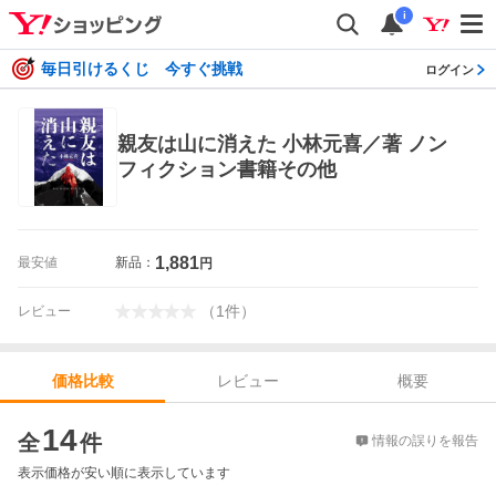
i
毎日引けるくじ 今すぐ挑戦
ログイン
親友は山に消えた 小林元喜／著 ノン
フィクション書籍その他
1,881
最安値
新品：
円
（
1
件
）
レビュー
レビュー
概要
価格比較
価格比較
14
全
件
情報の誤りを報告
表示価格が安い順に表示しています