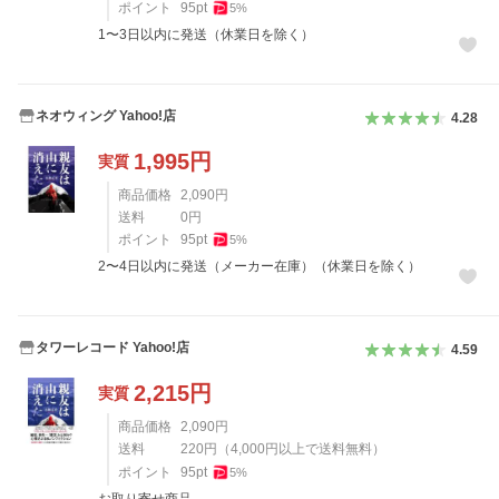
ポイント
95
pt
5
%
1〜3日以内に発送（休業日を除く）
ネオウィング Yahoo!店
4.28
1,995
円
実質
商品価格
2,090
円
送料
0
円
ポイント
95
pt
5
%
2〜4日以内に発送（メーカー在庫）（休業日を除く）
タワーレコード Yahoo!店
4.59
2,215
円
実質
商品価格
2,090
円
送料
220
円
（
4,000
円以上で送料無料）
ポイント
95
pt
5
%