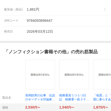
1,881
円
最安値（新品）
9784093898447
JANコード
2026年03月12日
発売日
「
ノンフィクション書籍その他
」の売れ筋製品
長岡鉄男の仕事 伝説
税務署員うつうつ日
「地震」と「
製品名
のオーディオ評論家そ
記 税務署一筋３０
国に暮らすあ
の生涯とマスターピー
年、徴収・窓口・税務
る大人のため
2,530
1,540
1,875
ス 長岡鉄男／著
調査、激務でうつにな
教室 鎌田浩
価格
円〜
円〜
円〜