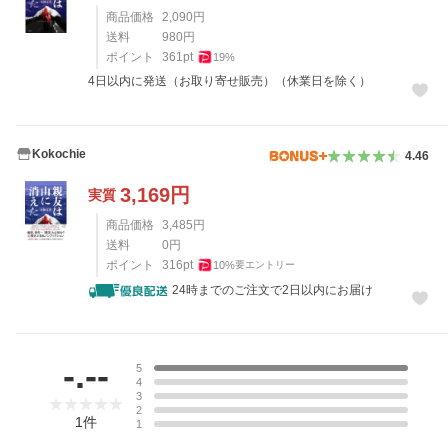
商品価格
2,090
円
送料
980
円
ポイント
361
pt
19
%
4日以内に発送（お取り寄せ販売）（休業日を除く）
Kokochie
4.46
3,169
円
実質
商品価格
3,485
円
送料
0
円
ポイント
316
pt
10
%
要エントリー
24時までのご注文で2日以内にお届け
レビュー
-.--
5
4
3
2
1
件
1