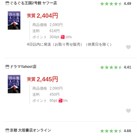
ぐるぐる王国2号館 ヤフー店
4.49
2,404
円
実質
商品価格
2,090
円
送料
618
円
ポイント
304
pt
16
%
4日以内に発送（お取り寄せ販売）（休業日を除く）
ドラマYahoo!店
4.41
2,445
円
実質
商品価格
2,090
円
送料
450
円
ポイント
95
pt
5
%
京都 大垣書店オンライン
4.66