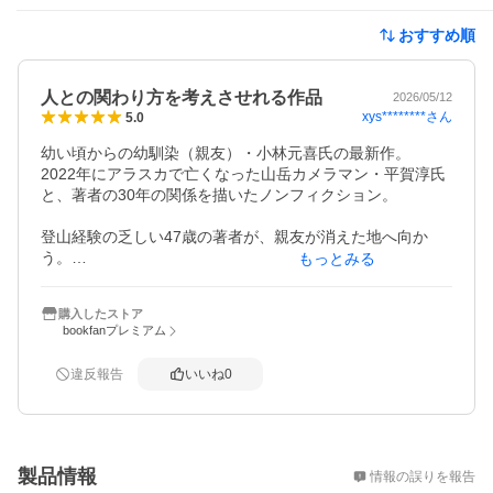
おすすめ順
人との関わり方を考えさせれる作品
2026/05/12
xys********
さん
5.0
幼い頃からの幼馴染（親友）・小林元喜氏の最新作。

2022年にアラスカで亡くなった山岳カメラマン・平賀淳氏
と、著者の30年の関係を描いたノンフィクション。

登山経験の乏しい47歳の著者が、親友が消えた地へ向か
う。

もっとみる
その旅と、言葉にしがたい嫉妬・後悔・喪の作業が、これ
以上ないほどリアルに描かれている。

購入したストア
bookfanプレミアム
「死」の物語なのに、読後に残るのは「生」の実感。

人との関係って何なのか、深く考えさせられた。

違反報告
いいね
0
ノンフィクション最高峰。必読です。
概要
製品情報
情報の誤りを報告