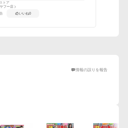
ストア
ce ヤフー店
告
いいね
0
情報の誤りを報告