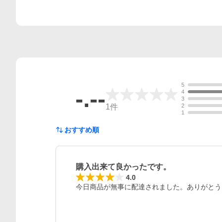
5
-.--
4
3
1
件
2
1
おすすめ順
購入出来て良かったです。
レビュー
4.0
今日商品が無事に配達されました。ありがとう