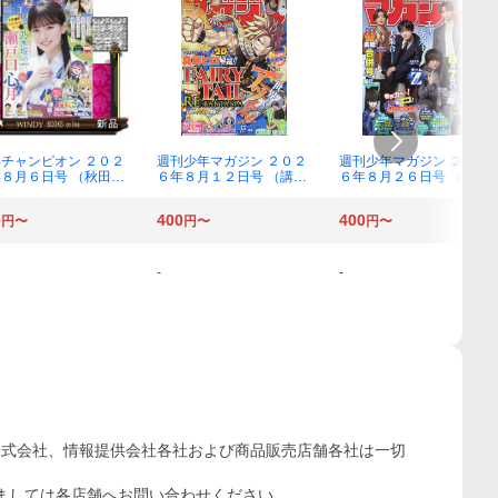
チャンピオン ２０２
週刊少年マガジン ２０２
週刊少年マガジン ２０２
８月６日号 （秋田書
６年８月１２日号 （講談
６年８月２６日号 （講談
）
社）
社）
0
400
400
円〜
円〜
円〜
-
-
株式会社、情報提供会社各社および商品販売店舗各社は一切
ましては各店舗へお問い合わせください。