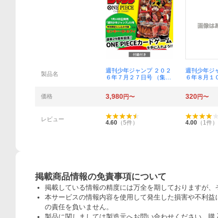
概要
週刊少年ジャンプ ２０２
週刊少年ジ
製品名
６年７月２７日号 （集英
６年８月１
社）
社）
3,980
320
価格
円〜
円〜
レビュー
4.60
（
5
件）
4.00
（
1
件）
掲載商品情報の免責事項について
掲載している情報の精度には万全を期しておりますが、
本サービスの情報内容を使用して発生した損害や不利益に
の責任を負いません。
製品に関しましては製造元へお問い合わせください。購