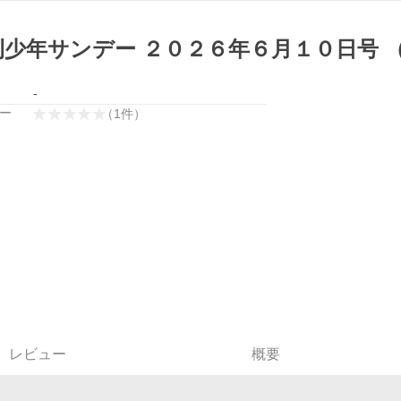
刊少年サンデー ２０２６年６月１０日号 
-
ー
（
1
件
）
レビュー
概要