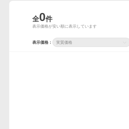
0
全
件
表示価格が安い順に表示しています
表示価格：
実質価格
価格比較