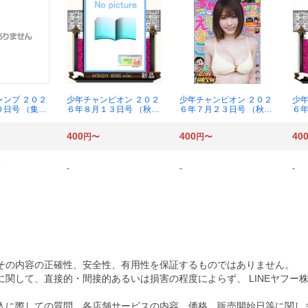
ャンプ ２０２
少年チャンピオン ２０２
少年チャンピオン ２０２
少年
０日号 （集英
６年８月１３日号 （秋田
６年７月２３日号 （秋田
６年
書店）
書店）
店
400
400
40
円〜
円〜
-
-
-
その内容の正確性、安全性、有用性を保証するものではありません。
関して、直接的・間接的あるいは損害の程度によらず、 LINEヤフー
入に際しての質問、各店舗サービスの内容、価格、販売開始日等に関し