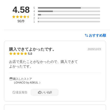
レビュー
4.58
5
4
3
2
96
件
1
おすすめ順
購入できてよかったです。
2020/12/23
5.0
お店で見たことがなかったので、購入できて

よかったです。
購入したストア
LOHACO by ASKUL
違反報告
いいね
0