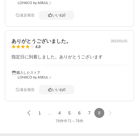
LOHACO by ASKUL
違反報告
いいね
0
ありがとうございました。
2021/01/31
4.0
指定日に到着しました。ありがとうございます
購入したストア
LOHACO by ASKUL
違反報告
いいね
0
1
...
4
5
6
7
8
76
件中
71
～
76
件