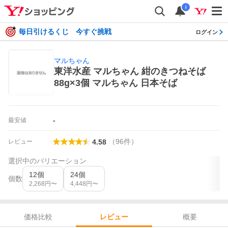
i
毎日引けるくじ 今すぐ挑戦
ログイン
マルちゃん
東洋水産 マルちゃん 紺のきつねそば
88g×3個 マルちゃん 日本そば
-
最安値
（
96
件
）
レビュー
4.58
選択中のバリエーション
12個
24個
個数
2,268
円〜
4,448
円〜
価格比較
概要
レビュー