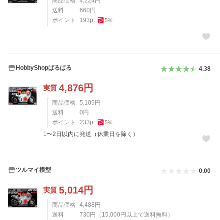
商品価格
4,224
円
送料
660
円
ポイント
193
pt
5
%
HobbyShopぱるぱる
4.38
4,876
円
実質
商品価格
5,109
円
送料
0
円
ポイント
233
pt
5
%
1〜2日以内に発送（休業日を除く）
ツルマイ模型
0.00
5,014
円
実質
商品価格
4,488
円
送料
730
円
（
15,000
円以上で送料無料）