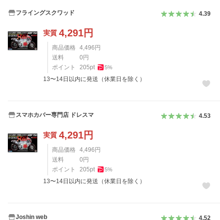
フライングスクワッド
4.39
4,291
円
実質
商品価格
4,496
円
送料
0
円
ポイント
205
pt
5
%
13〜14日以内に発送（休業日を除く）
スマホカバー専門店 ドレスマ
4.53
4,291
円
実質
商品価格
4,496
円
送料
0
円
ポイント
205
pt
5
%
13〜14日以内に発送（休業日を除く）
Joshin web
4.52