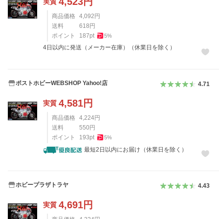
4,523
円
実質
商品価格
4,092
円
送料
618
円
ポイント
187
pt
5
%
4日以内に発送（メーカー在庫）（休業日を除く）
ポストホビーWEBSHOP Yahoo!店
4.71
4,581
円
実質
商品価格
4,224
円
送料
550
円
ポイント
193
pt
5
%
最短2日以内にお届け（休業日を除く）
ホビープラザトラヤ
4.43
4,691
円
実質