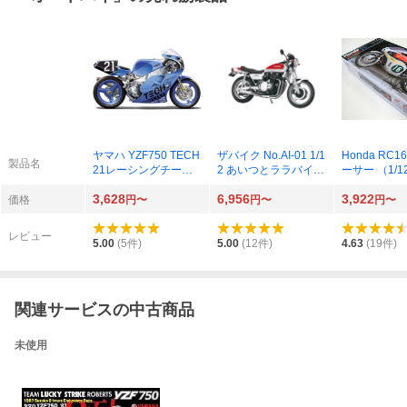
ヤマハ YZF750 TECH
ザバイク No.AI-01 1/1
Honda RC1
製品名
21レーシングチーム 1
2 あいつとララバイ ZI
ーサー （1/
987年鈴鹿8耐仕様
I改 研二仕様 プラモデ
ル オートバイ 
3,628
6,956
3,922
（1/12スケール BIKE
ル [アオシマ]
14113）
価格
円〜
円〜
円〜
No.9 141329）
レビュー
5.00
(
5
件)
5.00
(
12
件)
4.63
(
19
件)
関連サービスの中古商品
未使用