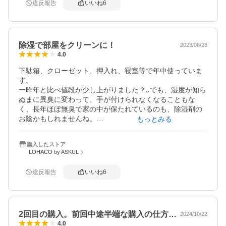
違反報告
いいね
6
除湿で部屋をクリーンに！
2023/06/28
4.0
下駄箱、クローゼット、押入れ、寝室等で年中使っていま
す。

一昨年と比べ値段が少し上がりました？‥でも、湿度が知ら
ぬまに異臭に変わって、手が付けられなくなることもな
く、長年ほぼ無臭で家の中が保たれているのも、除湿剤の
お陰かもしれませんね。

もっとみる
梅雨は明け時期ではありますが、湿気はお風呂場等の水回
り、寝汗も含め毎日上がってしまいますから、カビ臭くな
購入したストア
る前に、除湿能力の安定性がある、こちらの水とりぞうさ
LOHACO by ASKUL
んを置くようにしていします。
違反報告
いいね
6
2回目の購入。前回中途半端な購入の仕方…
2024/10/22
4.0