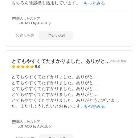
もちろん除湿機も活用しています。

もっとみる
逆に加湿器は使ったことがありません。

何でこんなに湿気るのかと思いながら半年に一度の儀式を
購入したストア
こなしています。

LOHACO by ASKUL
一度やらないで様子を見たことがありますが、カビだらけ
になったので効き目はかなり有ると思います。
違反報告
いいね
4
とてもやすくてたすかりました。ありがと…
2022/03/07
5.0
とてもやすくてたすかりました。ありがと…

とてもやすくてたすかりました。ありがと…

とてもやすくてたすかりました。ありがと…

とてもやすくてたすかりました。ありがと…

とてもやすくてたすかりました。ありがとうございまし
た。またりようしたいとおもいます。いつもありがとうご
もっとみる
ざいます。たくさんのおみせのなかでいつもよいしなぞろ
いでありがたいです。これからもよろしくおねがいしま
購入したストア
す。安
LOHACO by ASKUL