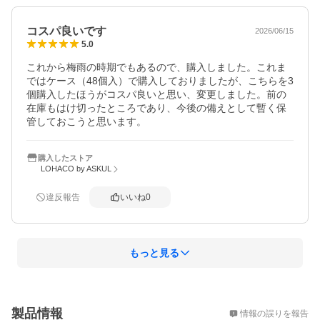
コスパ良いです
2026/06/15
5.0
これから梅雨の時期でもあるので、購入しました。これま
ではケース（48個入）で購入しておりましたが、こちらを3
個購入したほうがコスパ良いと思い、変更しました。前の
在庫もはけ切ったところであり、今後の備えとして暫く保
管しておこうと思います。
購入したストア
LOHACO by ASKUL
違反報告
いいね
0
もっと見る
概要
製品情報
情報の誤りを報告