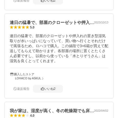
違反報告
いいね
2
連日の猛暑で、部屋のクローゼットや押入…
2023/10/13
5.0
連日の猛暑で、部屋のクローゼットや押入れの置き型湿気
取りが水いっぱいになっていて、買い物へ行くとそれだけ
で嵩張るため、ロハコで購入。この値段で3×6箱が買えて配
送してもらえて助かります。各部屋の場所に置くとたくさ
ん必要ですし、以前から使っている「水とりぞうさん」は
湿気を良くとってくれます。
購入したストア
LOHACO by ASKUL
違反報告
いいね
2
我が家は、湿度が高く、冬の乾燥期でも床…
2022/04/02
4.0