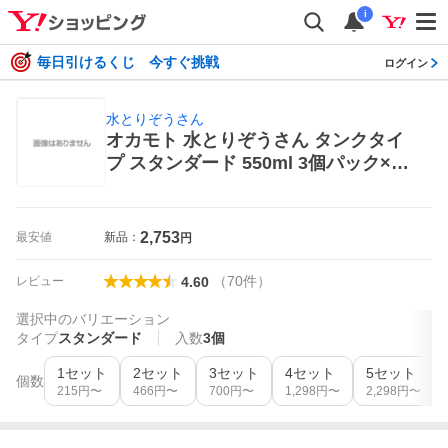
i
毎日引けるくじ 今すぐ挑戦
ログイン
水とりぞうさん
オカモト 水とりぞうさん タンクタイ
プ スタンダード 550ml 3個パック×6
セット 水とりぞうさん 除湿、乾燥剤
2,753
最安値
新品：
円
（
70
件
）
レビュー
4.60
選択中のバリエーション
タイプ
スタンダード
入数
3個
1セット
2セット
3セット
4セット
5セット
個数
215
円〜
466
円〜
700
円〜
1,298
円〜
2,298
円〜