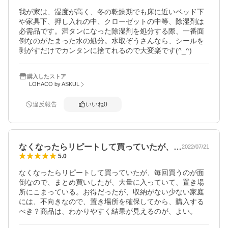
我が家は、湿度が高く、冬の乾燥期でも床に近いベッド下
や家具下、押し入れの中、クローゼットの中等、除湿剤は
必需品です。満タンになった除湿剤を処分する際、一番面
倒なのがたまった水の処分。水取ぞうさんなら、シールを
剥がすだけでカンタンに捨てれるので大変楽です(^_^)
購入したストア
LOHACO by ASKUL
違反報告
いいね
0
なくなったらリピートして買っていたが、…
2022/07/21
5.0
なくなったらリピートして買っていたが、毎回買うのが面
倒なので、まとめ買いしたが、大量に入っていて、置き場
所にこまっている。お得だったが、収納がない少ない家庭
には、不向きなので、置き場所を確保してから、購入する
べき？商品は、わかりやすく結果が見えるのが、よい。