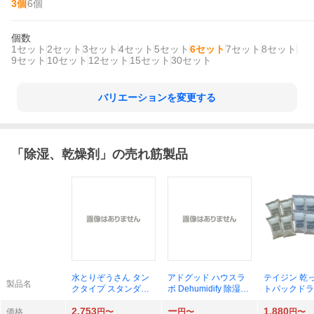
3個
6個
個数
1セット
2セット
3セット
4セット
5セット
6セット
7セット
8セット
9セット
10セット
12セット
15セット
30セット
バリエーションを変更する
「
除湿、乾燥剤
」の売れ筋製品
水とりぞうさん タン
アドグッド ハウスラ
テイジン 乾
製品名
クタイプ スタンダー
ボ Dehumidify 除湿剤
トパックドラ
ド 550ml 3個パック×
大容量 800ml 3個パッ
除湿剤 繰り
2,753
ー
1,880
6セット
ク×3セット
る ベルオアシ
価格
円〜
円〜
円〜