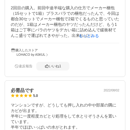
2回目の購入。前回中途半端な購入の仕方でメーカー梱包
（15セットで1箱）プラスバラでの梱包だったんで、今回は
都合30セットでメーカー梱包で2箱でくるものと思っていた
のだが、1箱はメーカー梱包のヤツだったんだけど、もう1
箱はご丁寧にバラのヤツをデカい箱に詰め込んで緩衝材て
んこ盛りで運ばれてきやがった。出来れば15セット（メー
もっとみる
カー梱包のまま）での販売をしていただきたい

なんの為にまとめ買いしたんだか・・・・・
購入したストア
LOHACO by ASKUL
違反報告
いいね
1
必需品です
2022/08/02
5.0
マンションですが、どうしても押し入れの中や部屋の隅に
カビが出ます。

半年に一度程度カビとり処理をして水とりぞうさんを置い
ています。

半年でほぼいっぱいの水がとれます。
