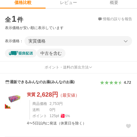
レビュー
概要
価格比較
価格比較
1
全
件
情報の誤りを報告
表示価格が安い順に表示しています
実質価格
表示価格：
中古を含む
ポイント・送料の算出方法
通販できるみんなのお薬(みんなのお薬)
4.72
2,628
円
実質
（最安値）
商品価格
2,753
円
送料
0
円
ポイント
125
pt
5
%
4〜5日以内に発送（休業日を除く）