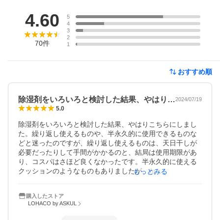
レビュー
4.60
5
4
3
2
70
件
1
おすすめ順
除湿剤をいろいろと検討した結果、やはり…
2024/07/19
5.0
除湿剤をいろいろと検討した結果、やはりこちらにしまし
た。繰り返し使えるものや、半永久的に使用できるものな
どと迷ったのですが、繰り返し使えるものは、天日干しが
必要だったりして手間がかかるのと、結局は使用期限があ
り、コスパはさほど良くなかったです。半永久的に使える
クッションのようなものもありましたが、かなり大きく、2
もっとみる
畳に1個置くのが推奨されていて、部屋がそのものだらけに
なるので、狭い我が家では現実的ではないと思い、使い捨
購入したストア
てのこちらにしました。取り替え時期もわかりやすいの
LOHACO by ASKUL
と、とにかく価格が安いのでこちらにしました。