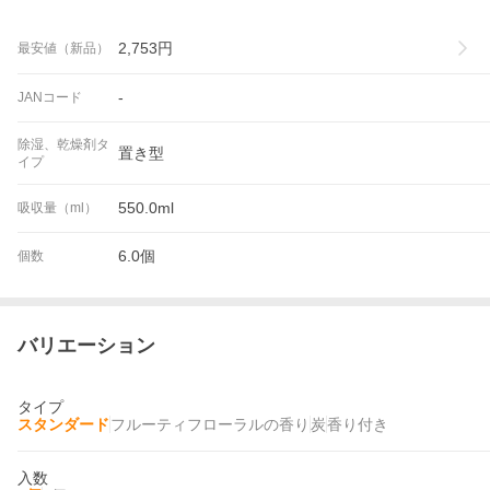
2,753
円
最安値（新品）
-
JANコード
除湿、乾燥剤タ
置き型
イプ
550.0ml
吸収量（ml）
6.0個
個数
バリエーション
タイプ
スタンダード
フルーティフローラルの香り
炭
香り付き
入数