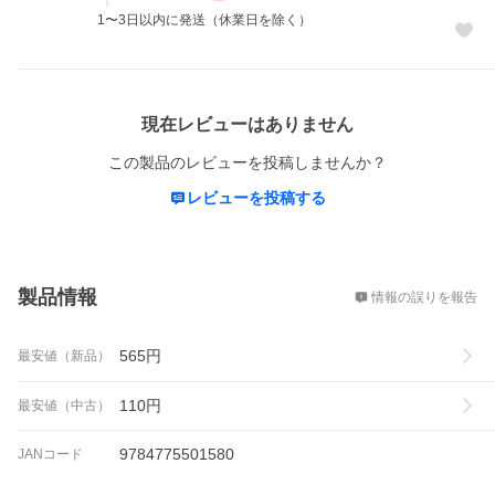
1〜3日以内に発送（休業日を除く）
レビュー
現在レビューはありません
この製品のレビューを投稿しませんか？
レビューを投稿する
概要
製品情報
情報の誤りを報告
565
円
最安値（新品）
110
円
最安値（中古）
9784775501580
JANコード