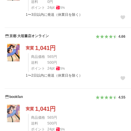
送料
0
円
ポイント
24
pt
5
%
1〜3日以内に発送（休業日を除く）
京都 大垣書店オンライン
4.66
1,041
円
実質
商品価格
565
円
送料
500
円
ポイント
24
pt
5
%
1〜2日以内に発送（休業日を除く）
bookfan
4.55
1,041
円
実質
商品価格
565
円
送料
500
円
ポイント
24
pt
5
%