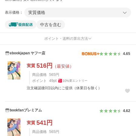
実質価格
表示価格：
中古を含む
ポイント・送料の算出方法
ebookjapan ヤフー店
4.65
516
円
実質
（最安値）
商品価格
565
円
ポイント
49
pt
10
%
要エントリー
注文確認後0日以内にご提供（休業日を除く）
bookfanプレミアム
4.62
541
円
実質
商品価格
565
円