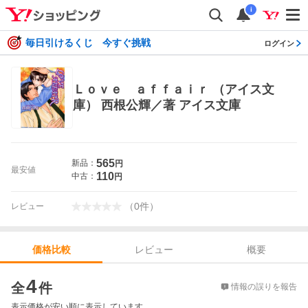
i
毎日引けるくじ 今すぐ挑戦
ログイン
Ｌｏｖｅ ａｆｆａｉｒ （アイス文
庫） 西根公輝／著 アイス文庫
565
新品：
円
最安値
110
中古：
円
（
0
件
）
レビュー
レビュー
概要
価格比較
価格比較
4
全
件
情報の誤りを報告
表示価格が安い順に表示しています