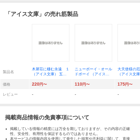
「
アイス文庫
」の売れ筋製品
木犀荘に棲む永遠 １
ニューボーイ・オール
大天使様の厄
製品名
（アイス文庫） 五百
ドボーイ （アイス文
（アイス文庫
香ノエル／著
庫） 高坂結城／著
京子／著
220
110
175
価格
円〜
円〜
円〜
-
-
-
レビュー
掲載商品情報の免責事項について
掲載している情報の精度には万全を期しておりますが、その内容の正確
性、安全性、有用性を保証するものではありません。
本サービスの情報内容を使用して発生した損害や不利益に関して、直接