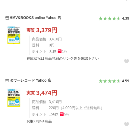
HMV&BOOKS online Yahoo!店
4.39
3,379
円
実質
商品価格
3,410
円
送料
0
円
ポイント
31
pt
1
%
在庫状況は商品詳細のリンク先を確認下さい
タワーレコード Yahoo!店
4.59
3,474
円
実質
商品価格
3,410
円
送料
220
円
（
4,000
円以上で送料無料）
ポイント
156
pt
5
%
お取り寄せ商品