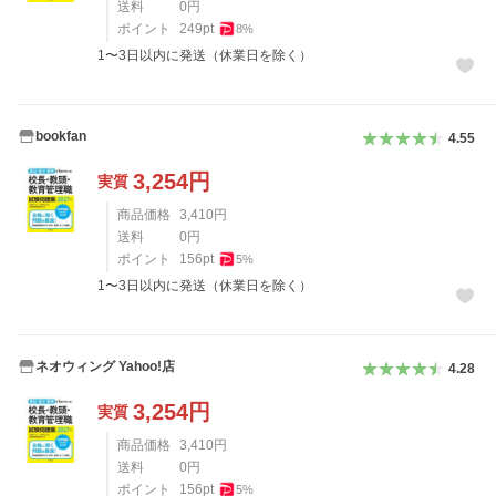
送料
0
円
ポイント
249
pt
8
%
1〜3日以内に発送（休業日を除く）
bookfan
4.55
3,254
円
実質
商品価格
3,410
円
送料
0
円
ポイント
156
pt
5
%
1〜3日以内に発送（休業日を除く）
ネオウィング Yahoo!店
4.28
3,254
円
実質
商品価格
3,410
円
送料
0
円
ポイント
156
pt
5
%