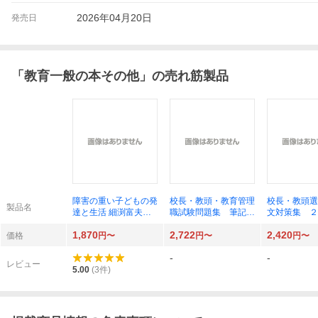
2026年04月20日
発売日
「
教育一般の本その他
」の売れ筋製品
障害の重い子どもの発
校長・教頭・教育管理
校長・教頭選
製品名
達と生活 細渕富夫／
職試験問題集 筆記・
文対策集 ２
著
論文・面接が１冊で学
（管理職選考
1,870
2,722
2,420
べる！ ２０２７年版
シリーズ ３
価格
円〜
円〜
円〜
窪田眞二／監修 久保
管理職研究会
-
-
田正己／編著 教育管
レビュー
理職試験問題研究会／
5.00
(
3
件)
著