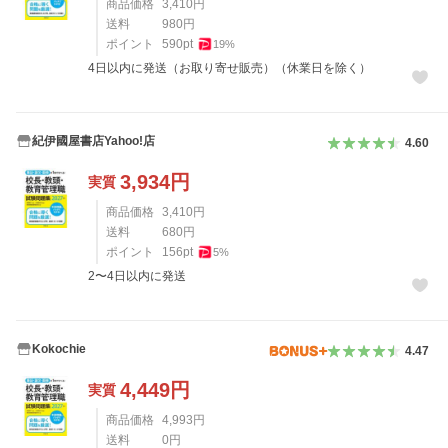
商品価格
3,410
円
送料
980
円
ポイント
590
pt
19
%
4日以内に発送（お取り寄せ販売）（休業日を除く）
紀伊國屋書店Yahoo!店
4.60
3,934
円
実質
商品価格
3,410
円
送料
680
円
ポイント
156
pt
5
%
2〜4日以内に発送
Kokochie
4.47
4,449
円
実質
商品価格
4,993
円
送料
0
円