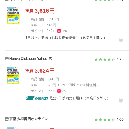
3,616
円
実質
商品価格
3,410
円
送料
548
円
ポイント
342
pt
11
%
4日以内に発送（お取り寄せ販売）（休業日を除く）
Honya Club.com Yahoo!店
4.70
3,624
円
実質
商品価格
3,410
円
送料
370
円
（
3,500
円以上で送料無料）
ポイント
156
pt
5
%
最短2日以内にお届け（休業日を除く）
京都 大垣書店オンライン
4.66