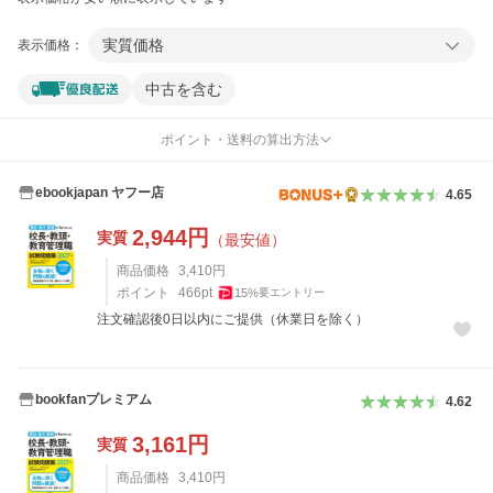
実質価格
表示価格：
中古を含む
ポイント・送料の算出方法
ebookjapan ヤフー店
4.65
2,944
円
実質
（最安値）
商品価格
3,410
円
ポイント
466
pt
15
%
要エントリー
注文確認後0日以内にご提供（休業日を除く）
bookfanプレミアム
4.62
3,161
円
実質
商品価格
3,410
円