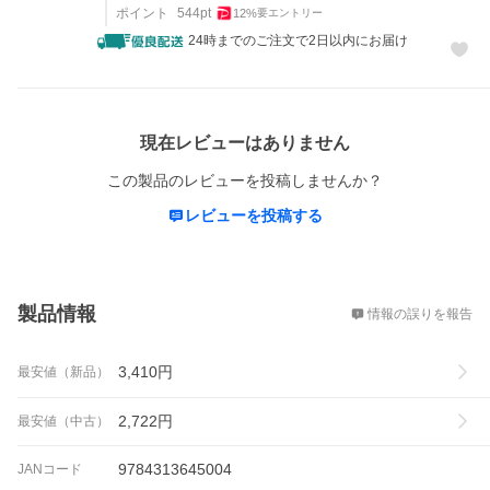
ポイント
544
pt
12
%
要エントリー
24時までのご注文で2日以内にお届け
レビュー
現在レビューはありません
この製品のレビューを投稿しませんか？
レビューを投稿する
概要
製品情報
情報の誤りを報告
3,410
円
最安値（新品）
2,722
円
最安値（中古）
9784313645004
JANコード