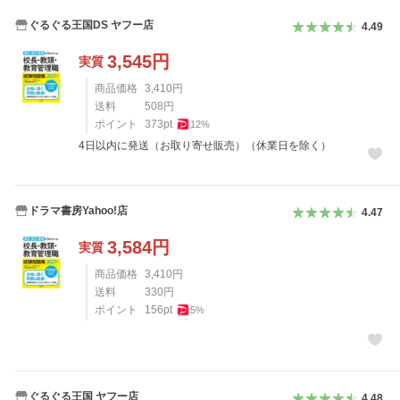
ぐるぐる王国DS ヤフー店
4.49
3,545
円
実質
商品価格
3,410
円
送料
508
円
ポイント
373
pt
12
%
4日以内に発送（お取り寄せ販売）（休業日を除く）
ドラマ書房Yahoo!店
4.47
3,584
円
実質
商品価格
3,410
円
送料
330
円
ポイント
156
pt
5
%
ぐるぐる王国 ヤフー店
4.48