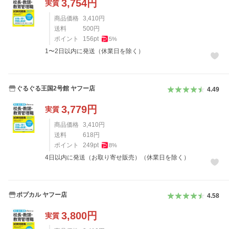
3,754
円
実質
商品価格
3,410
円
送料
500
円
ポイント
156
pt
5
%
1〜2日以内に発送（休業日を除く）
ぐるぐる王国2号館 ヤフー店
4.49
3,779
円
実質
商品価格
3,410
円
送料
618
円
ポイント
249
pt
8
%
4日以内に発送（お取り寄せ販売）（休業日を除く）
ポプカル ヤフー店
4.58
3,800
円
実質