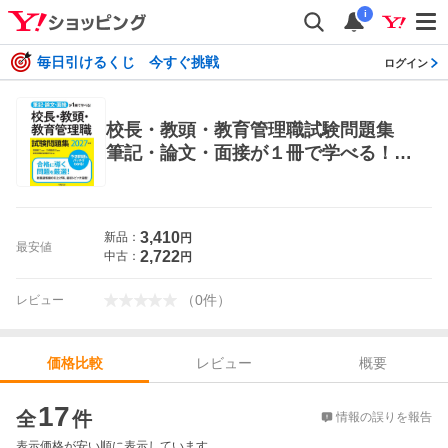
i
毎日引けるくじ 今すぐ挑戦
ログイン
校長・教頭・教育管理職試験問題集
筆記・論文・面接が１冊で学べる！
２０２７年版 窪田眞二／監修 久保
田正己／編著 教育管理職試験問題研
究会／著 教育一般の本その他
3,410
新品：
円
最安値
2,722
中古：
円
（
0
件
）
レビュー
レビュー
概要
価格比較
価格比較
17
全
件
情報の誤りを報告
表示価格が安い順に表示しています