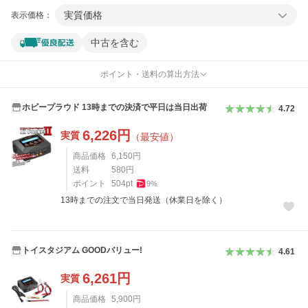
実質価格
表示価格：
中古を含む
ポイント・送料の算出方法
ホビープラウド 13時までの決済で平日は当日出荷
4.72
6,226
円
実質
（最安値）
商品価格
6,150
円
送料
580
円
ポイント
504
pt
9
%
13時までの注文で当日発送（休業日を除く）
トイスタジアム GOODバリュー!
4.61
6,261
円
実質
商品価格
5,900
円