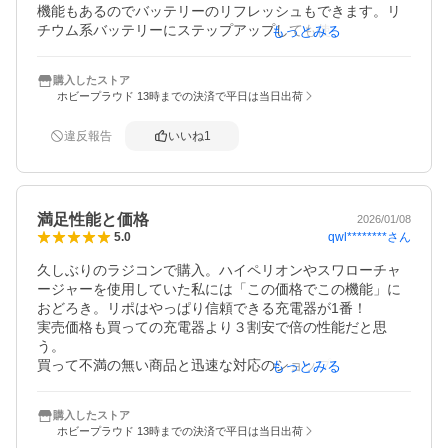
機能もあるのでバッテリーのリフレッシュもできます。リ
チウム系バッテリーにステップアップしても使えるので入
もっとみる
門用の高性能充電器としては一推しです。
購入したストア
ホビープラウド 13時までの決済で平日は当日出荷
違反報告
いいね
1
満足性能と価格
2026/01/08
qwl********
さん
5.0
久しぶりのラジコンで購入。ハイペリオンやスワローチャ
ージャーを使用していた私には「この価格でこの機能」に
おどろき。リポはやっぱり信頼できる充電器が1番！

実売価格も買っての充電器より３割安で倍の性能だと思
う。

買って不満の無い商品と迅速な対応のショップでここで買
もっとみる
って良かった。
購入したストア
ホビープラウド 13時までの決済で平日は当日出荷