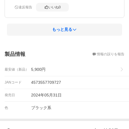
違反報告
いいね
0
もっと見る
概要
製品情報
情報の誤りを報告
5,900
円
最安値（新品）
4573557709727
JANコード
2024年05月31日
発売日
ブラック系
色