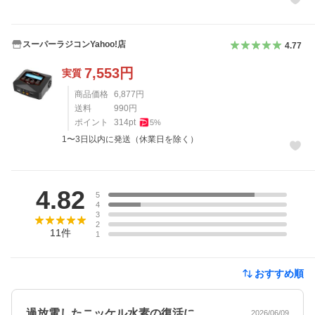
スーパーラジコンYahoo!店
4.77
7,553
円
実質
商品価格
6,877
円
送料
990
円
ポイント
314
pt
5
%
1〜3日以内に発送（休業日を除く）
レビュー
4.82
5
4
3
2
11
件
1
おすすめ順
過放電したニッケル水素の復活に
2026/06/09