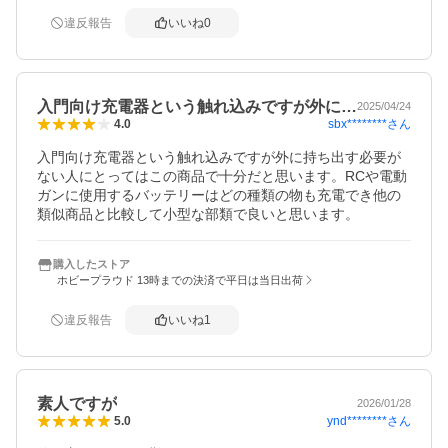
違反報告
いいね
0
入門向け充電器という触れ込みですが外に…
2025/04/24
sbx********
さん
4.0
入門向け充電器という触れ込みですが外に持ち出す必要が
ない人にとってはこの商品で十分だと思います。RCや電動
ガンに使用するバッテリーはどの種類の物も充電でき他の
類似商品と比較して小型な部類で良いと思います。
購入したストア
ホビープラウド 13時までの決済で平日は当日出荷
違反報告
いいね
1
素人ですが
2026/01/28
ynd********
さん
5.0