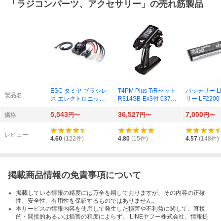
「
ラジコンパーツ、アクセサリー
」の売れ筋製品
ESC タミヤ ブラシレ
T4PM Plus T/Rセット
バッテリー L
製品名
ス エレクトロニック
R314SB-Ex3付 0377
リー LF2200-
スピードコントローラ
71
ーシングパック
5,543
36,527
7,050
ー 04SR センサー付 4
2
価格
円〜
円〜
円〜
5070
レビュー
4.60
(
122
件)
4.80
(
15
件)
4.57
(
148
件)
掲載商品情報の免責事項について
掲載している情報の精度には万全を期しておりますが、その内容の正確
性、安全性、有用性を保証するものではありません。
本サービスの情報内容を使用して発生した損害や不利益に関して、直接
的・間接的あるいは損害の程度によらず、 LINEヤフー株式会社、情報提