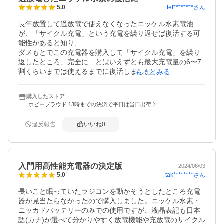
tef********
さん
5.0
長年放置して過放電で使えなくなったニッケル水素電池
が、「サイクル充電」という充電を繰り返せば復活する可
能性があると知り、

ダメもとでこの充電器を購入して「サイクル充電」を繰り
返したところ、完全に…とはいえずとも最大充電量の6〜7
割くらいまでは使えるまでに復活しました。

もっとみる
その他にも長期保存用に放電をしたり、バッテリーセルご
購入したストア
とのバランスを重視した充電ができたりと、「入門機にプ
ホビープラウド 13時までの決済で平日は当日出荷
ロの性能を詰め込んだ」との評判は伊達ではないと思いま
す。

違反報告
いいね
0
入門用高性能充電器の決定版
2024/06/03
tak********
さん
5.0
長いこと眠っていたラジコンを動かそうとしたところ充電
器が見当たらなかったので購入しました。ニッケル水素・
ニッカドバッテリーのみでの使用ですが、液晶表記も日本
語(カナ)が選べて分かりやすく放電機能や充放電のサイクル