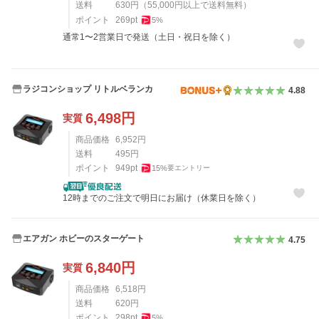
送料
630
円
（
55,000
円以上で送料無料）
ポイント
269
pt
5
%
通常1〜2営業日で発送（土日・祝日を除く）
ラジコンショップ リトルベランカ
4.88
6,498
円
実質
商品価格
6,952
円
送料
495
円
ポイント
949
pt
15
%
要エントリー
12時までのご注文で明日にお届け（休業日を除く）
エアガン ホビーのスターゲート
4.75
6,840
円
実質
商品価格
6,518
円
送料
620
円
ポイント
298
pt
5
%