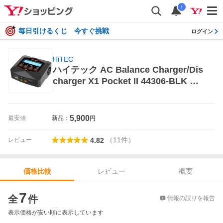
i
毎日引けるくじ 今すぐ挑戦
ログイン
HiTEC
ハイテック AC Balance Charger/Dis
charger X1 Pocket II 44306-BLK ラ
ジコンパーツ、アクセサリー
5,900
最安値
新品：
円
（
11
件
）
レビュー
4.82
レビュー
概要
価格比較
価格比較
7
全
件
情報の誤りを報告
表示価格が安い順に表示しています