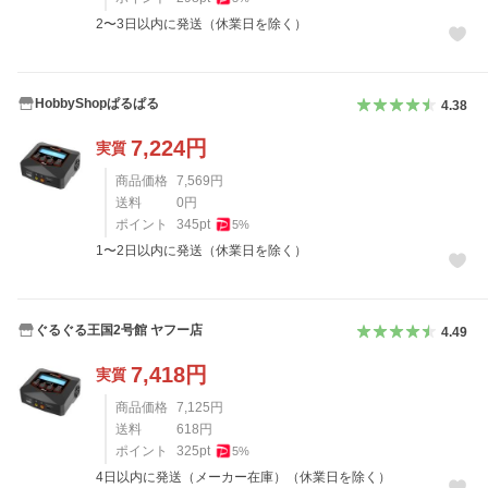
2〜3日以内に発送（休業日を除く）
HobbyShopぱるぱる
4.38
7,224
円
実質
商品価格
7,569
円
送料
0
円
ポイント
345
pt
5
%
1〜2日以内に発送（休業日を除く）
ぐるぐる王国2号館 ヤフー店
4.49
7,418
円
実質
商品価格
7,125
円
送料
618
円
ポイント
325
pt
5
%
4日以内に発送（メーカー在庫）（休業日を除く）