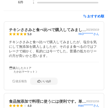
6
件
1
おすすめ順
チキンささみと食べ比べで購入してみまし…
2023/03/19
hh3********
さん
5.0
チキンささみと食べ比べで購入してみましたが、塩分を気
にして無添加を購入しましたが、そのまま食べるのではフ
レークで細かく、私的には今一でした。普通の低カロリー
の方が良いかと思います。
購入したストア
たかおマーケット
違反報告
いいね
0
食品無添加で料理に使うには便利です。単…
2022/12/16
mas********
さん
4.0