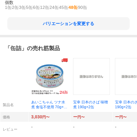
個数
1缶
2缶
3缶
5缶
6缶
12缶
24缶
45缶
48缶
90缶
バリエーションを変更する
「
缶詰
」の売れ筋製品
あいこちゃん ツナ水
宝幸 日本のさば 味噌
宝幸 日本の
製品名
煮 食塩不使用 70g×24
煮 190g×2缶
190g×2缶
缶
3,030
ー
ー
価格
円〜
円〜
円〜
-
-
-
レビュー