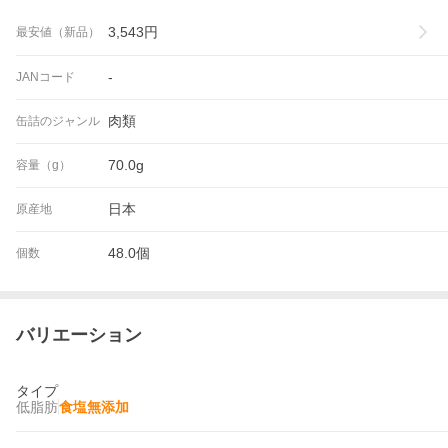
3,543
円
最安値（新品）
-
JANコード
肉類
缶詰のジャンル
70.0g
容量（g）
日本
原産地
48.0個
個数
バリエーション
タイプ
低脂肪
食塩無添加