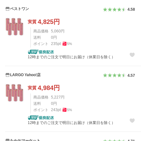
ベストワン
4.58
4,825
円
実質
商品価格
5,060
円
送料
0
円
ポイント
235
pt
5
%
12時までのご注文で明日にお届け（休業日を除く）
LARGO Yahoo!店
4.57
4,984
円
実質
商品価格
5,227
円
送料
0
円
ポイント
243
pt
5
%
12時までのご注文で明日にお届け（休業日を除く）
たかおマーケット