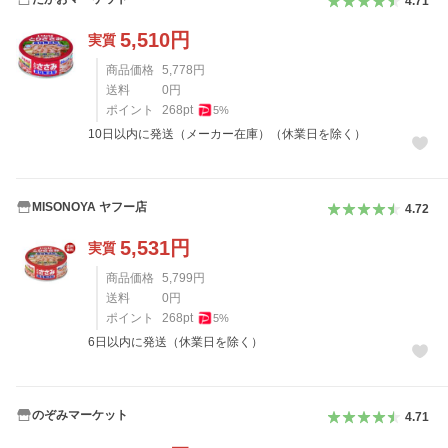
4.71
5,510
円
実質
商品価格
5,778
円
送料
0
円
ポイント
268
pt
5
%
10日以内に発送（メーカー在庫）（休業日を除く）
MISONOYA ヤフー店
4.72
5,531
円
実質
商品価格
5,799
円
送料
0
円
ポイント
268
pt
5
%
6日以内に発送（休業日を除く）
のぞみマーケット
4.71