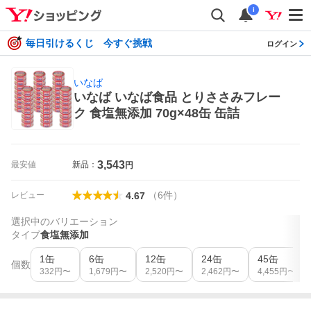
i
毎日引けるくじ 今すぐ挑戦
ログイン
いなば
いなば いなば食品 とりささみフレー
ク 食塩無添加 70g×48缶 缶詰
3,543
最安値
新品：
円
（
6
件
）
レビュー
4.67
選択中のバリエーション
タイプ
食塩無添加
1缶
6缶
12缶
24缶
45缶
個数
332
円〜
1,679
円〜
2,520
円〜
2,462
円〜
4,455
円〜