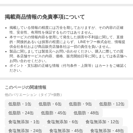
掲載商品情報の免責事項について
掲載している情報の精度には万全を期しておりますが、その内容の正確
性、安全性、有用性を保証するものではありません。
本サービスの情報内容を使用して発生した損害や不利益に関して、直接
的・間接的あるいは損害の程度によらず、 LINEヤフー株式会社、情報提
供会社各社および商品販売店舗各社は一切の責任を負いません。
製品に関しましては製造元へお問い合わせください。購入に際しての質
問、各店舗サービスの内容、価格、販売開始日等に関しましては各店舗へ
お問い合わせください。
ポイント・支払額の正確な情報（付与条件・上限等）はカートをご確認く
ださい。
このページの関連情報
他のバリエーション（タイプ×個数）
低脂肪・1缶
低脂肪・6缶
低脂肪・9缶
低脂肪・12缶
低脂肪・24缶
低脂肪・45缶
低脂肪・48缶
食塩無添加・1缶
食塩無添加・6缶
食塩無添加・12缶
食塩無添加・24缶
食塩無添加・45缶
食塩無添加・48缶