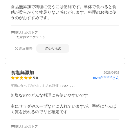
食品無添加で料理に使うには便利です。単体で食べると食
感が柔らかくて物足りない感じがします。料理のお供に使
うのがおすすめです。
購入したストア
たかおマーケット
違反報告
いいね
0
食塩無添加
2026/04/25
mzm********
さん
5.0
実際に食べてみたおいしさの評価
：
おいしい
無塩なのでどんな料理にも使いやすいです

主にサラダやスープなどに入れていますが、手軽にたんぱ
く質を摂れるのでリピ確定です
購入したストア