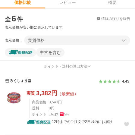
レビュー
概要
価格比較
価格比較
6
全
件
情報の誤りを報告
表示価格が安い順に表示しています
実質価格
表示価格：
中古を含む
ポイント・送料の算出方法
ろくしょう堂
4.45
3,382
円
実質
（最安値）
商品価格
3,543
円
送料
0
円
ポイント
161
pt
5
%
12時までのご注文で2日以内にお届け