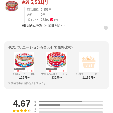
5,581
円
実質
商品価格
5,853
円
送料
0
円
ポイント
272
pt
5
%
6日以内に発送（休業日を除く）
他のバリエーションも合わせて価格比較
低脂肪
/
1缶
食塩無添加
/
1缶
低脂肪
/
9缶
125
332
1,159
円〜
円〜
円〜
※ 価格は中古価格を含む表示です。
レビュー
4.67
5
4
3
2