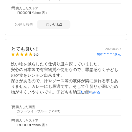
らなくなりました。

全体的に見て、とても良い買い物だったと思います。
購入したストア
IRODORI Yahoo!店
違反報告
いいね
2
とても良い！
2025/03/27
fqd********
さん
5.0
洗い物を減らしたく仕切り皿を探していました。

安心の日本製で有害物質不使用なので、罪悪感なく子ども
の夕食をレンチン出来ます。

深さがあるので、汁やソース等の液体が隣に漏れる事もあ
りません。カレーにも最適です。そして仕切りが深いため
物がすくいやすいです。子どもも納豆ご飯やパスタも食べ
もっとみる
やすそうにしています。

重さを気にされてる方がいましたが、安定感があって、子
購入した商品
どもにひっくり返されないので、私は満足しています。
カラー/ライトブルー（12903）
購入したストア
IRODORI Yahoo!店