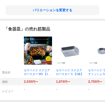
バリエーションを変更する
「
食器皿
」の売れ筋製品
セラベイク スクエア
セラベイク スクエア
セラベイク 
製品名
ロースター MS 【1
ロースター S 【1枚】
ディッシュ S
枚】
2,530
1,870
2,750
価格
円〜
円〜
円〜
-
-
-
レビュー