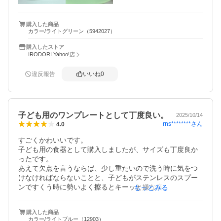
購入した商品
カラー/ライトグリーン（5942027）
購入したストア
IRODORI Yahoo!店
違反報告
いいね
0
子ども用のワンプレートとして丁度良い。
2025/10/14
rns********
さん
4.0
すごくかわいいです。

子ども用の食器として購入しましたが、サイズも丁度良か
ったです。

あえて欠点を言うならば、少し重たいので洗う時に気をつ
けなければならないことと、子どもがステンレスのスプー
ンですくう時に勢いよく擦るとキーッと嫌な音がします。

もっとみる
でも、洗った後の水切れは良くて他の仕切りつきプレート
のように溝に水が溜まることも無いし、スプーンですくう
購入した商品
時の音は何度か注意したら気をつけるようになって気にな
カラー/ライトブルー（12903）