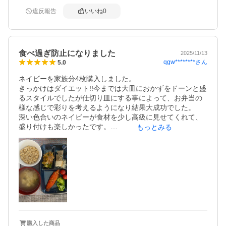
違反報告
いいね
0
食べ過ぎ防止になりました
2025/11/13
qgw********
さん
5.0
ネイビーを家族分4枚購入しました。

きっかけはダイエット!!今までは大皿におかずをドーンと盛
るスタイルでしたが仕切り皿にする事によって、お弁当の
様な感じで彩りを考えるようになり結果大成功でした。

深い色合いのネイビーが食材を少し高級に見せてくれて、
盛り付けも楽しかったです。

もっとみる
今後も食べすぎ防止に愛用して行きます。
購入した商品