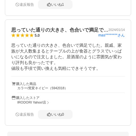
違反報告
いいね
1
思っていた通りの大きさ、色合いで満足で…
2024/01/14
mas********
さん
5.0
思っていた通りの大きさ、色合いで満足でした。親戚、家
族が大人数集まるとテーブルの上が食器とグラスでいっぱ
いになるので注文しました。居酒屋のように雰囲気が変わ
り評判も良かったです。

値段も手頃で買い換えも気軽にできそうです。
購入した商品
カラー/窯変ネイビー（5942018）
購入したストア
IRODORI Yahoo!店
違反報告
いいね
0