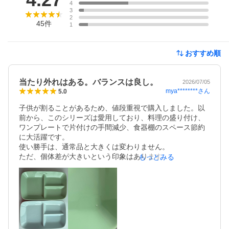
4
3
2
45
件
1
おすすめ順
当たり外れはある。バランスは良し。
2026/07/05
mya********
さん
5.0
子供が割ることがあるため、値段重視で購入しました。以
前から、このシリーズは愛用しており、料理の盛り付け、
ワンプレートで片付けの手間減少、食器棚のスペース節約
に大活躍です。

使い勝手は、通常品と大きくは変わりません。

ただ、個体差が大きいという印象はあります。7まいていど
もっとみる
かいましたが、通常品と違いがわからないほどのものもあ
れば、B級品だよね笑っていうレベルのものもありました。
でも、値段を考えれば許容範囲だと思ってます。子供が割
ったら通常品でも割れますからね。

ただ、いずれにしても家庭での使用には全く問題ないと思
います。お店や、見栄えを気にする方は買わない方がいい
と思いますけどね。