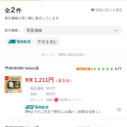
価格比較
2
全
件
情報の誤りを報告
表示価格が安い順に表示しています
実質価格
表示価格：
中古を含む
ポイント・送料の算出方法
IRODORI Yahoo!店
4.77
1,211
円
実質
（最安値）
商品価格
605
円
送料
660
円
ポイント
54
pt
10
%
要エントリー
9時までのご注文で明日にお届け（休業日を除く）