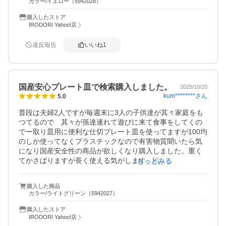
カラー/イエロー（5942028）
購入したストア
IRODORI Yahoo!店
違反報告
いいね
1
国産安心プレート皿で検索購入しました。
2025/10/20
kum********
さん
5.0
普段は夫婦2人ですが毎週末に3人の子供達が其々家庭をも
つてるので　其々が孫達連れて遊びに来て食事をしてくの
でー取り皿用に便利な仕切プレート皿を使ってますが100均
のしか使ってなくプラスチックなので有害物質聞いたら気
になり国産安全性の商品が欲しくなり購入しました。重く
てかさばりますが長く使える気がします。購入してヨカッ
もっとみる
タです。
購入した商品
カラー/ライトグリーン（5942027）
購入したストア
IRODORI Yahoo!店