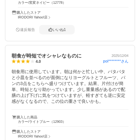
カラー/窯変ネイビー（12778）
購入したストア
IRODORI Yahoo!店
違反報告
いいね
1
朝食が時短でオシャレなものに
2025/12/04
pol********
さん
4.0
朝食用に使用しています。朝は何かと忙しい中、バタバタ
と小皿を並べるのが面倒になりヨーグルトとフルーツ、パ
ンの3点をこちらへ盛りつけています。結果、片付けが簡
単、時短となり助かっています。少し重量感があるので配
膳の上げ下げに気をつけていますが、軽すぎても逆に安定
感がなくなるので、この位の重さで良いかも。
購入した商品
カラー/ライトブルー（12903）
購入したストア
IRODORI Yahoo!店