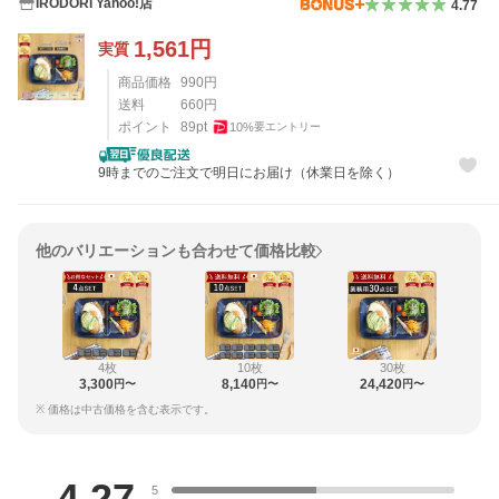
IRODORI Yahoo!店
4.77
1,561
円
実質
商品価格
990
円
送料
660
円
ポイント
89
pt
10
%
要エントリー
9時までのご注文で明日にお届け（休業日を除く）
他のバリエーションも合わせて価格比較
4枚
10枚
30枚
3,300
8,140
24,420
円〜
円〜
円〜
※ 価格は中古価格を含む表示です。
レビュー
4.27
5