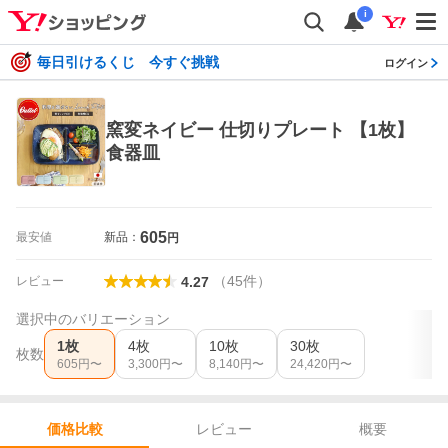
i
毎日引けるくじ 今すぐ挑戦
ログイン
窯変ネイビー 仕切りプレート 【1枚】
食器皿
605
最安値
新品：
円
（
45
件
）
レビュー
4.27
選択中のバリエーション
1枚
4枚
10枚
30枚
枚数
605
円〜
3,300
円〜
8,140
円〜
24,420
円〜
レビュー
概要
価格比較