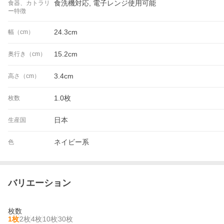
食洗機対応, 電子レンジ使用可能
食器、カトラリ
ー特徴
24.3cm
幅（cm）
15.2cm
奥行き（cm）
3.4cm
高さ（cm）
1.0枚
枚数
日本
生産国
ネイビー系
色
バリエーション
枚数
1枚
2枚
4枚
10枚
30枚