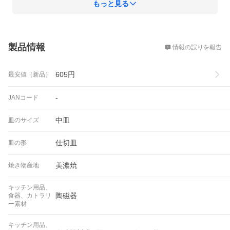
もっと見る
概要
製品情報
情報の誤りを報告
605
円
最安値（新品）
-
JANコード
中皿
皿のサイズ
仕切皿
皿の形
美濃焼
焼き物産地
キッチン用品、
陶磁器
食器、カトラリ
ー素材
キッチン用品、