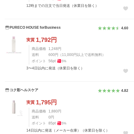
12時までの注文で当日発送（休業日を除く）
PURECO HOUSE forBusiness
4.60
1,792
円
実質
商品価格
1,248
円
送料
600
円
（
11,000
円以上で送料無料）
ポイント
56
pt
5
%
3〜4日以内に発送（休業日を除く）
コク彩ヘルスケア
4.82
1,795
円
実質
商品価格
1,880
円
送料
0
円
ポイント
85
pt
5
%
14日以内に発送（メーカー在庫）（休業日を除く）