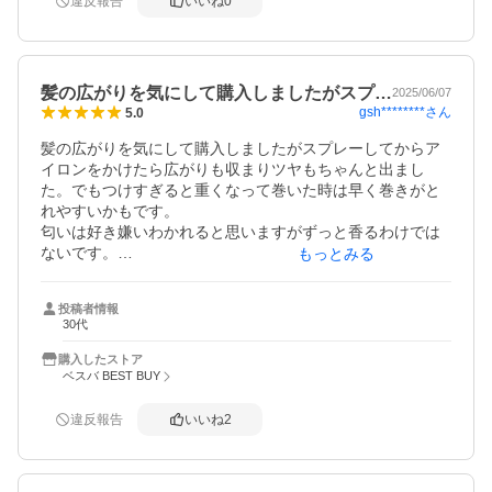
違反報告
いいね
0
髪の広がりを気にして購入しましたがスプ…
2025/06/07
gsh********
さん
5.0
髪の広がりを気にして購入しましたがスプレーしてからア
イロンをかけたら広がりも収まりツヤもちゃんと出まし
た。でもつけすぎると重くなって巻いた時は早く巻きがと
れやすいかもです。

匂いは好き嫌いわかれると思いますがずっと香るわけでは
ないです。

もっとみる
雨の日にまだ使ってないので湿気がすごい日はまだ分かり
ませんが使用感は満足です。
投稿者情報
30代
購入したストア
ベスバ BEST BUY
違反報告
いいね
2