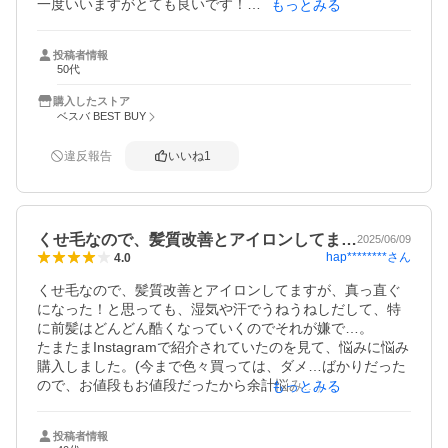
一度いいますがとても良いです！

もっとみる
雨の日でも膨張せず、スタイリングもソフトにキープされ
て悩みが解消されました。自然な感じで艶も感じられま
投稿者情報
す。とても気に入ったので、これからずっとリピートして
50代
使いたいと思います。

この時期、髪の毛が膨張してまとまらない人は、試しに一
購入したストア
度使ってみてはいかがでしょうか？私は、使う価値あると
ベスバ BEST BUY
思います!!
違反報告
いいね
1
くせ毛なので、髪質改善とアイロンしてま…
2025/06/09
hap********
さん
4.0
くせ毛なので、髪質改善とアイロンしてますが、真っ直ぐ
になった！と思っても、湿気や汗でうねうねしだして、特
に前髪はどんどん酷くなっていくのでそれが嫌で…。

たまたまInstagramで紹介されていたのを見て、悩みに悩み
購入しました。(今まで色々買っては、ダメ…ばかりだった
ので、お値段もお値段だったから余計悩み…)

もっとみる
使ってみましたが、少しスプレーを軽くしてみるくらいが
いい気がします。

投稿者情報
私は髪質が細くて柔らかいので、重たくなってしまって。
