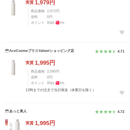
1,979
円
実質
商品価格
2,072
円
送料
0
円
ポイント
93
pt
5
%
AceCosmeプラスYahoo!ショッピング店
4.71
1,995
円
実質
商品価格
2,090
円
送料
0
円
ポイント
95
pt
5
%
12時までの注文で当日発送（休業日を除く）
あっと美人
4.72
1,995
円
実質