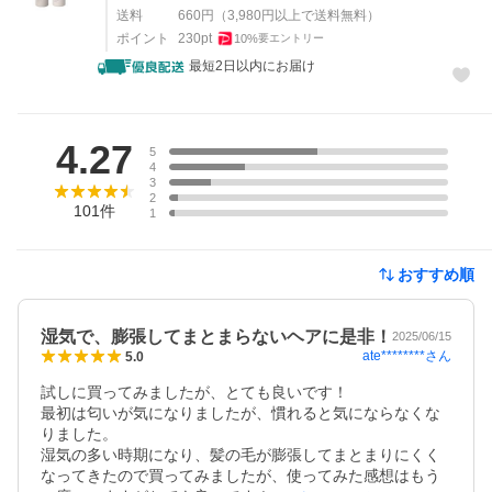
送料
660
円
（
3,980
円以上で送料無料）
ポイント
230
pt
10
%
要エントリー
最短2日以内にお届け
レビュー
4.27
5
4
3
2
101
件
1
おすすめ順
湿気で、膨張してまとまらないヘアに是非！
2025/06/15
ate********
さん
5.0
試しに買ってみましたが、とても良いです！

最初は匂いが気になりましたが、慣れると気にならなくな
りました。

湿気の多い時期になり、髪の毛が膨張してまとまりにくく
なってきたので買ってみましたが、使ってみた感想はもう