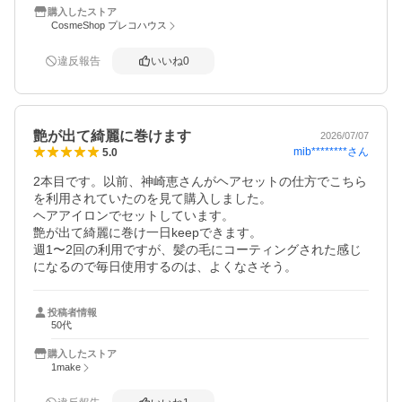
購入したストア
CosmeShop プレコハウス
違反報告
いいね
0
艶が出て綺麗に巻けます
2026/07/07
mib********
さん
5.0
2本目です。以前、神崎恵さんがヘアセットの仕方でこちら
を利用されていたのを見て購入しました。

ヘアアイロンでセットしています。

艶が出て綺麗に巻け一日keepできます。

週1〜2回の利用ですが、髪の毛にコーティングされた感じ
投稿者情報
50代
購入したストア
1make