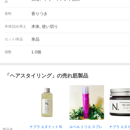
み
香りつき
香料
本体, 使い切り
本体/詰め替え
単品
セット/単品
1.0個
個数
「
ヘアスタイリング
」の売れ筋製品
ナプラ エヌドット N.
ルベル トリエ スプレ
ナプラ エヌド
製品名