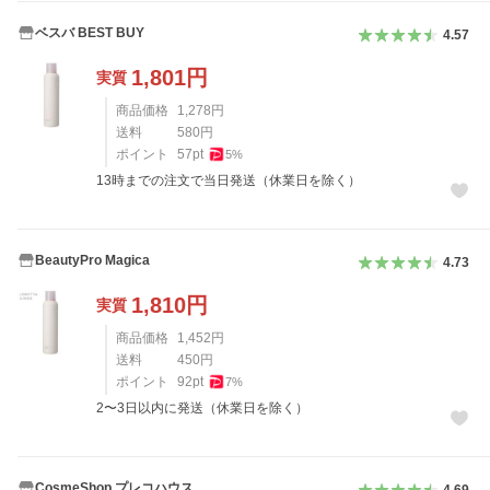
ベスバ BEST BUY
4.57
1,801
円
実質
商品価格
1,278
円
送料
580
円
ポイント
57
pt
5
%
13時までの注文で当日発送（休業日を除く）
BeautyPro Magica
4.73
1,810
円
実質
商品価格
1,452
円
送料
450
円
ポイント
92
pt
7
%
2〜3日以内に発送（休業日を除く）
CosmeShop プレコハウス