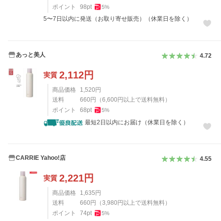
ポイント
98
pt
5
%
5〜7日以内に発送（お取り寄せ販売）（休業日を除く）
あっと美人
4.72
2,112
円
実質
商品価格
1,520
円
送料
660
円
（
6,600
円以上で送料無料）
ポイント
68
pt
5
%
最短2日以内にお届け（休業日を除く）
CARRIE Yahoo!店
4.55
2,221
円
実質
商品価格
1,635
円
送料
660
円
（
3,980
円以上で送料無料）
ポイント
74
pt
5
%