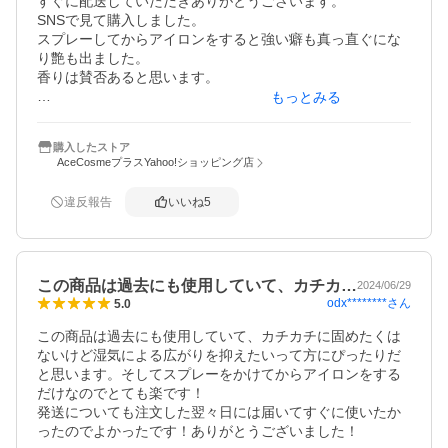
すぐに配送していただきありがとうございます。

SNSで見て購入しました。

スプレーしてからアイロンをすると強い癖も真っ直ぐにな
り艶も出ました。

香りは賛否あると思います。

もっとみる
持続性は少しありますが、湿度が高いと流石にうねりが戻
りますので、仕上げに使うロックホールドスプレー も気に
購入したストア
なっています。
AceCosmeプラスYahoo!ショッピング店
違反報告
いいね
5
この商品は過去にも使用していて、カチカ…
2024/06/29
odx********
さん
5.0
この商品は過去にも使用していて、カチカチに固めたくは
ないけど湿気による広がりを抑えたいって方にぴったりだ
と思います。そしてスプレーをかけてからアイロンをする
だけなのでとても楽です！

発送についても注文した翌々日には届いてすぐに使いたか
ったのでよかったです！ありがとうございました！