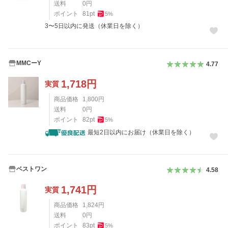
送料
0
円
ポイント
81
pt
5
%
3〜5日以内に発送（休業日を除く）
MMCーY
4.77
1,718
円
実質
商品価格
1,800
円
送料
0
円
ポイント
82
pt
5
%
最短2日以内にお届け（休業日を除く）
ベストワン
4.58
1,741
円
実質
商品価格
1,824
円
送料
0
円
ポイント
83
pt
5
%