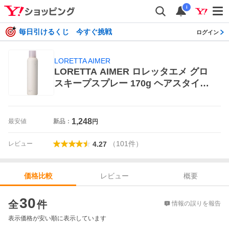
i
毎日引けるくじ 今すぐ挑戦
ログイン
LORETTA AIMER
LORETTA AIMER ロレッタエメ グロ
スキープスプレー 170g ヘアスタイリ
ング
1,248
最安値
新品：
円
（
101
件
）
レビュー
4.27
レビュー
概要
価格比較
価格比較
30
全
件
情報の誤りを報告
表示価格が安い順に表示しています