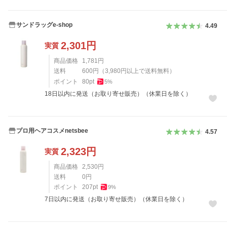
サンドラッグe-shop
4.49
2,301
円
実質
商品価格
1,781
円
送料
600
円
（
3,980
円以上で送料無料）
ポイント
80
pt
5
%
18日以内に発送（お取り寄せ販売）（休業日を除く）
プロ用ヘアコスメnetsbee
4.57
2,323
円
実質
商品価格
2,530
円
送料
0
円
ポイント
207
pt
9
%
7日以内に発送（お取り寄せ販売）（休業日を除く）