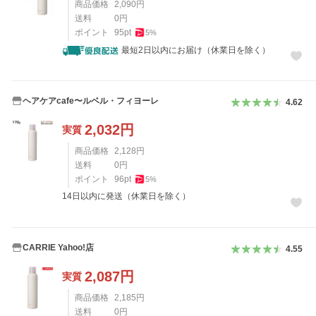
商品価格
2,090
円
送料
0
円
ポイント
95
pt
5
%
最短2日以内にお届け（休業日を除く）
ヘアケアcafe〜ルベル・フィヨーレ
4.62
2,032
円
実質
商品価格
2,128
円
送料
0
円
ポイント
96
pt
5
%
14日以内に発送（休業日を除く）
CARRIE Yahoo!店
4.55
2,087
円
実質
商品価格
2,185
円
送料
0
円