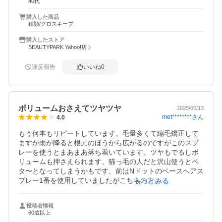
40代
あとは、問題の雨や湿気や汗でのうねりは、まだわかりま
せん。

購入した商品
種類/グロスキープ
購入したストア
BEAUTYPARK Yahoo!店
違反報告
いいね
0
ボリュームおさえてツヤツヤ
2025/06/13
met********
さん
4.0
もう何本もリピートしています。毛量多くて縮毛矯正して
ますが雨が降ると根元のほうから広がるのですがこのスプ
レーを使うとまあまあ落ち着いています。ツヤもでるしボ
リュームも押さえられます。猫っ毛の人だと沢山使うとペ
タ〜となってしまうかもです。前はNドットのベースヘアス
プレー1番を使用していましたがこちらの方が私にはあって
もっとみる
います。匂いだけは余り好みでは無いのでマイナス1としま
した。
投稿者情報
60歳以上