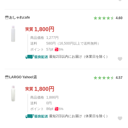
おしゃれcafe
4.60
1,800
円
実質
商品価格
1,277
円
送料
580
円
（
16,500
円以上で送料無料）
ポイント
57
pt
5
%
最短2日以内にお届け（休業日を除く）
LARGO Yahoo!店
4.57
1,800
円
実質
商品価格
1,886
円
送料
0
円
ポイント
86
pt
5
%
最短2日以内にお届け（休業日を除く）