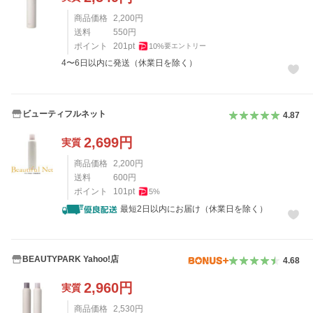
商品価格
2,200
円
送料
550
円
ポイント
201
pt
10
%
要エントリー
4〜6日以内に発送（休業日を除く）
ビューティフルネット
4.87
2,699
円
実質
商品価格
2,200
円
送料
600
円
ポイント
101
pt
5
%
最短2日以内にお届け（休業日を除く）
BEAUTYPARK Yahoo!店
4.68
2,960
円
実質
商品価格
2,530
円