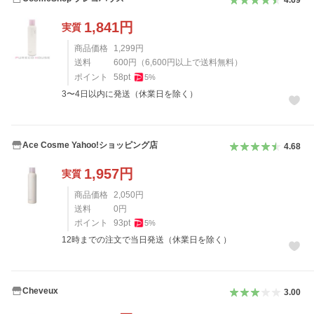
4.69
1,841
円
実質
商品価格
1,299
円
送料
600
円
（
6,600
円以上で送料無料）
ポイント
58
pt
5
%
3〜4日以内に発送（休業日を除く）
Ace Cosme Yahoo!ショッピング店
4.68
1,957
円
実質
商品価格
2,050
円
送料
0
円
ポイント
93
pt
5
%
12時までの注文で当日発送（休業日を除く）
Cheveux
3.00