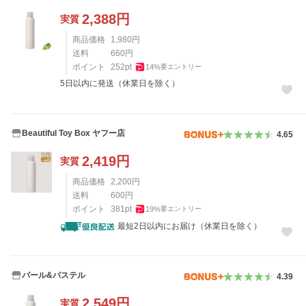
2,388
円
実質
商品価格
1,980
円
送料
660
円
ポイント
252
pt
14
%
要エントリー
5日以内に発送（休業日を除く）
Beautiful Toy Box ヤフー店
4.65
2,419
円
実質
商品価格
2,200
円
送料
600
円
ポイント
381
pt
19
%
要エントリー
最短2日以内にお届け（休業日を除く）
パール&パステル
4.39
2,549
円
実質