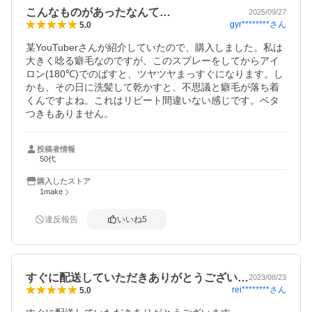
こんなものがあったなんて…
2025/09/27
gyr********
さん
5.0
某YouTuberさんが紹介していたので、購入しました。私は
大きく唸る癖毛なのですが、このスプレーをしてからアイ
ロン(180℃)でのばすと、ツヤツヤまっすぐになります。し
かも、その日に洗髪して乾かすと、不思議と癖毛が落ち着
くんですよね。これはリピート間違いない感じです。ベタ
つきもありません。
投稿者情報
50代
購入したストア
1make
違反報告
いいね
5
すぐに配送していただきありがとうござい…
2023/08/23
rei********
さん
5.0