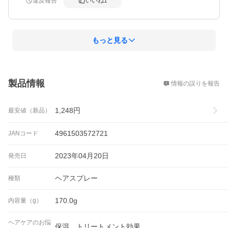
違反報告
いいね
1
もっと見る
概要
製品情報
情報の誤りを報告
1,248
円
最安値（新品）
4961503572721
JANコード
2023年04月20日
発売日
ヘアスプレー
種類
170.0g
内容量（g）
ヘアケアのお悩
保湿、トリートメント効果