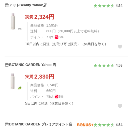
アットBeauty Yahoo!店
4.54
2,324
円
実質
商品価格
1,595
円
送料
800
円
（
20,000
円以上で送料無料）
ポイント
71
pt
5
%
10日以内に発送（お取り寄せ販売）（休業日を除く）
BOTANIC GARDEN Yahoo!店
4.58
2,330
円
実質
商品価格
1,748
円
送料
660
円
ポイント
78
pt
5
%
5日以内に発送（休業日を除く）
BOTANIC GARDEN プレミアポイント店
4.54