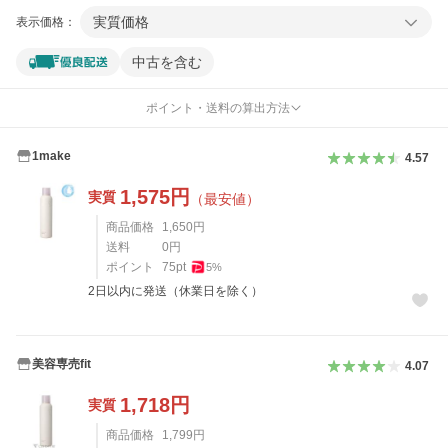
実質価格
表示価格：
中古を含む
ポイント・送料の算出方法
1make
4.57
1,575
円
実質
（最安値）
商品価格
1,650
円
送料
0
円
ポイント
75
pt
5
%
2日以内に発送（休業日を除く）
美容専売fit
4.07
1,718
円
実質
商品価格
1,799
円