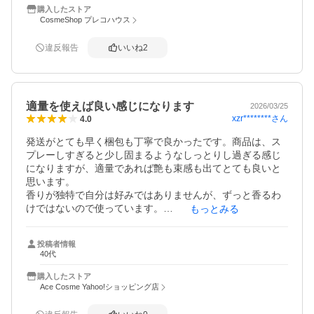
購入したストア
CosmeShop プレコハウス
違反報告
いいね
2
適量を使えば良い感じになります
2026/03/25
xzr********
さん
4.0
発送がとても早く梱包も丁寧で良かったです。商品は、ス
プレーしすぎると少し固まるようなしっとりし過ぎる感じ
になりますが、適量であれば艶も束感も出てとても良いと
思います。

香りが独特で自分は好みではありませんが、ずっと香るわ
けではないので使っています。

もっとみる
雨の日は、何も使わない時よりはストレートアイロンのも
ちが良いような気もします。
投稿者情報
40代
購入したストア
Ace Cosme Yahoo!ショッピング店