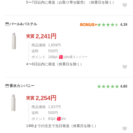
5〜7日以内に発送（お取り寄せ販売）（休業日を除く）
パール&パステル
4.39
2,241
円
実質
商品価格
1,859
円
送料
550
円
ポイント
168
pt
10
%
要エントリー
4〜6日以内に発送（休業日を除く）
香水カンパニー
4.80
2,254
円
実質
商品価格
1,837
円
送料
500
円
ポイント
83
pt
5
%
14時までの注文で当日発送（休業日を除く）