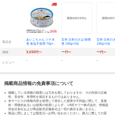
あいこちゃん ツナ水
宝幸 日本のさば 味噌
宝幸 日本の
製品名
煮 食塩不使用 70g×24
煮 190g×2缶
190g×2缶
缶
3,030
ー
ー
価格
円〜
円〜
円〜
-
-
-
レビュー
掲載商品情報の免責事項について
掲載している情報の精度には万全を期しておりますが、その内容の正確
性、安全性、有用性を保証するものではありません。
本サービスの情報内容を使用して発生した損害や不利益に関して、直接
的・間接的あるいは損害の程度によらず、 LINEヤフー株式会社、情報提
供会社各社および商品販売店舗各社は一切の責任を負いません。
製品に関しましては製造元へお問い合わせください。購入に際しての質