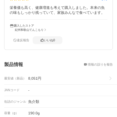
栄養価も高く、健康増進も考えて購入しました。本来の魚
の味もしっかり残っていて、家族みんなで食べています。
購入したストア
紀州和歌山てんこもり
違反報告
いいね
0
概要
製品情報
情報の誤りを報告
8,051
円
最安値（新品）
-
JANコード
魚介類
缶詰のジャンル
190.0g
容量（g）