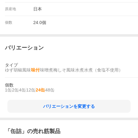
日本
原産地
24.0個
個数
バリエーション
タイプ
ゆず胡椒風味
味付
味噌煮
梅しそ風味
水煮
水煮（食塩不使用）
個数
1缶
2缶
4缶
12缶
24缶
48缶
バリエーションを変更する
「
缶詰
」の売れ筋製品