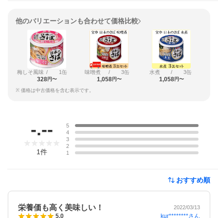
他のバリエーションも合わせて価格比較
梅しそ風味
/
1缶
味噌煮
/
3缶
水煮
/
3缶
328
1,058
1,058
円〜
円〜
円〜
※ 価格は中古価格を含む表示です。
レビュー
-.--
5
4
3
2
1
件
1
おすすめ順
栄養価も高く美味しい！
2022/03/13
kur********
さん
5.0