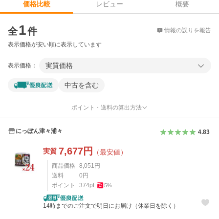
レビュー
概要
価格比較
価格比較
1
全
件
情報の誤りを報告
表示価格が安い順に表示しています
実質価格
表示価格：
中古を含む
ポイント・送料の算出方法
にっぽん津々浦々
4.83
7,677
円
実質
（最安値）
商品価格
8,051
円
送料
0
円
ポイント
374
pt
5
%
14時までのご注文で明日にお届け（休業日を除く）