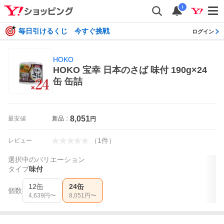
i
毎日引けるくじ 今すぐ挑戦
ログイン
HOKO
HOKO 宝幸 日本のさば 味付 190g×24
缶 缶詰
8,051
最安値
新品：
円
（
1
件
）
レビュー
選択中のバリエーション
タイプ
味付
12缶
24缶
個数
4,639
円〜
8,051
円〜