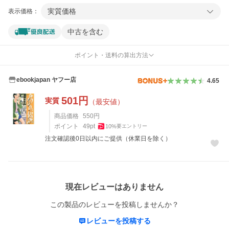
実質価格
表示価格：
中古を含む
ポイント・送料の算出方法
ebookjapan ヤフー店
4.65
501
円
実質
（最安値）
商品価格
550
円
ポイント
49
pt
10
%
要エントリー
注文確認後0日以内にご提供（休業日を除く）
レビュー
現在レビューはありません
この製品のレビューを投稿しませんか？
レビューを投稿する