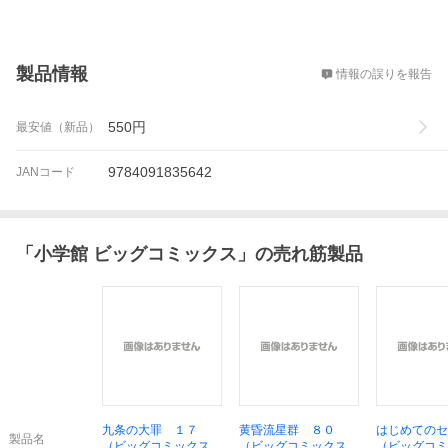
概要
製品情報
情報の誤りを報告
550
円
最安値（新品）
9784091835642
JANコード
「
小学館 ビッグコミックス
」の売れ筋製品
九条の大罪 １７
黄昏流星群 ８０
はじめてのセ
製品名
（ビッグコミックス）
（ビッグコミックス）
（ビッグコミ