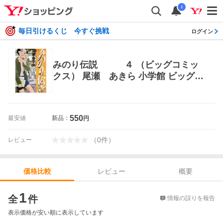
i
毎日引けるくじ 今すぐ挑戦
ログイン
みのり伝説 ４ （ビッグコミッ
クス） 尾瀬 あきら 小学館 ビッグコ
ミックス
550
最安値
新品：
円
（
0
件
）
レビュー
レビュー
概要
価格比較
価格比較
1
全
件
情報の誤りを報告
表示価格が安い順に表示しています