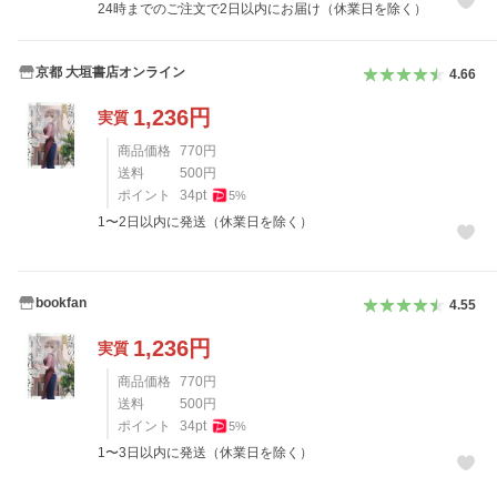
24時までのご注文で2日以内にお届け（休業日を除く）
京都 大垣書店オンライン
4.66
1,236
円
実質
商品価格
770
円
送料
500
円
ポイント
34
pt
5
%
1〜2日以内に発送（休業日を除く）
bookfan
4.55
1,236
円
実質
商品価格
770
円
送料
500
円
ポイント
34
pt
5
%
1〜3日以内に発送（休業日を除く）