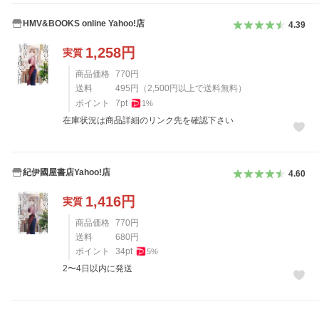
HMV&BOOKS online Yahoo!店
4.39
1,258
円
実質
商品価格
770
円
送料
495
円
（
2,500
円以上で送料無料）
ポイント
7
pt
1
%
在庫状況は商品詳細のリンク先を確認下さい
紀伊國屋書店Yahoo!店
4.60
1,416
円
実質
商品価格
770
円
送料
680
円
ポイント
34
pt
5
%
2〜4日以内に発送
レビュー