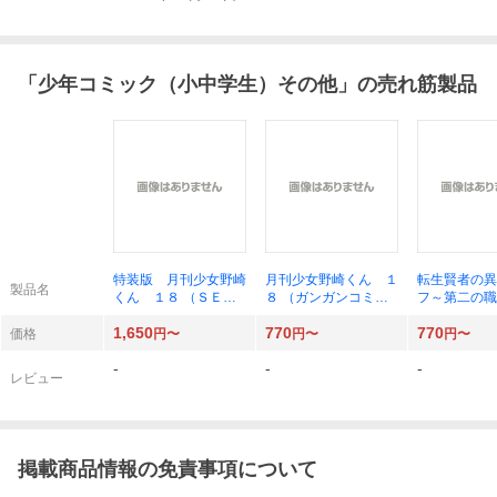
「
少年コミック（小中学生）その他
」の売れ筋製品
特装版 月刊少女野崎
月刊少女野崎くん １
転生賢者の異
製品名
くん １８ （ＳＥコ
８ （ガンガンコミッ
フ～第二の職
ミックスプレミアム）
クスＯＮＬＩＮＥ）
（ガンガンコ
1,650
770
770
椿いづみ
椿いづみ
ＵＰ！） 進
価格
円〜
円〜
円〜
-
-
-
レビュー
掲載商品情報の免責事項について