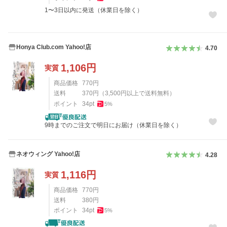
1〜3日以内に発送（休業日を除く）
Honya Club.com Yahoo!店
4.70
1,106
円
実質
商品価格
770
円
送料
370
円
（
3,500
円以上で送料無料）
ポイント
34
pt
5
%
9時までのご注文で明日にお届け（休業日を除く）
ネオウィング Yahoo!店
4.28
1,116
円
実質
商品価格
770
円
送料
380
円
ポイント
34
pt
5
%