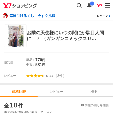
i
毎日引けるくじ 今すぐ挑戦
ログイン
お隣の天使様にいつの間にか駄目人間
に ７ （ガンガンコミックスＵ
Ｐ！） 佐伯さん 少年コミック（小中
学生）その他
770
新品：
円
最安値
581
中古：
円
（
3
件
）
レビュー
4.33
レビュー
概要
価格比較
価格比較
10
全
件
情報の誤りを報告
表示価格が安い順に表示しています