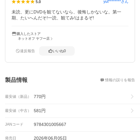
yut********
さん
5.0
未読、更にDVDを観てないなら、後悔しかないな。第一
期、たいへんだそ!一読、観てみ!はまるぞ!
購入したストア
ネットオフ ヤフー店
違反報告
いいね
0
概要
製品情報
情報の誤りを報告
770
円
最安値（新品）
581
円
最安値（中古）
9784301005667
JANコード
2026年06月05日
発売日