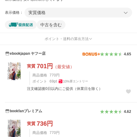
実質価格
表示価格：
中古を含む
ポイント・送料の算出方法
ebookjapan ヤフー店
4.65
701
円
実質
（最安値）
商品価格
770
円
ポイント
69
pt
10
%
要エントリー
注文確認後0日以内にご提供（休業日を除く）
bookfanプレミアム
4.62
736
円
実質
商品価格
770
円