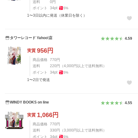
送料
0
円
ポイント
34
pt
5
%
1〜3日以内に発送（休業日を除く）
タワーレコード Yahoo!店
4.59
956
円
実質
商品価格
770
円
送料
220
円
（
4,000
円以上で送料無料）
ポイント
34
pt
5
%
1〜2日で発送
WINDY BOOKS on line
4.55
1,066
円
実質
商品価格
770
円
送料
330
円
（
3,000
円以上で送料無料）
ポイント
34
pt
5
%