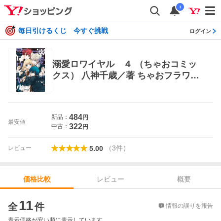
i
毎日引けるくじ 今すぐ挑戦
ログイン
溺愛ロワイヤル ４ （ちゃおコミッ
クス） 八神千歳／著 ちゃおフラワー
コミックス
484
新品：
円
最安値
322
中古：
円
（
3
件
）
レビュー
5.00
レビュー
概要
価格比較
価格比較
11
全
件
情報の誤りを報告
表示価格が安い順に表示しています