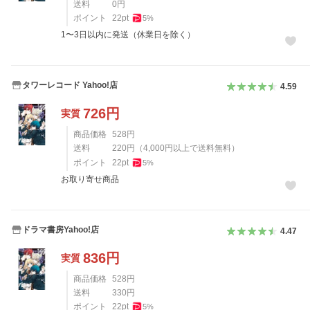
送料
0
円
ポイント
22
pt
5
%
1〜3日以内に発送（休業日を除く）
タワーレコード Yahoo!店
4.59
726
円
実質
商品価格
528
円
送料
220
円
（
4,000
円以上で送料無料）
ポイント
22
pt
5
%
お取り寄せ商品
ドラマ書房Yahoo!店
4.47
836
円
実質
商品価格
528
円
送料
330
円
ポイント
22
pt
5
%