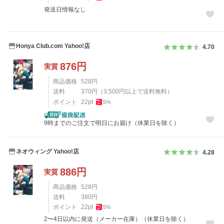
発送日情報なし
Honya Club.com Yahoo!店
4.70
876
円
実質
商品価格
528
円
送料
370
円
（
3,500
円以上で送料無料）
ポイント
22
pt
5
%
9時までのご注文で明日にお届け（休業日を除く）
ネオウィング Yahoo!店
4.28
886
円
実質
商品価格
528
円
送料
380
円
ポイント
22
pt
5
%
2〜4日以内に発送（メーカー在庫）（休業日を除く）