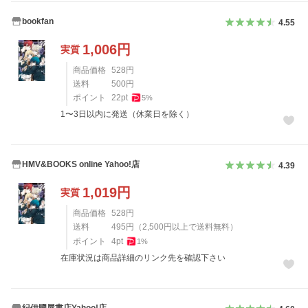
bookfan
4.55
1,006
円
実質
商品価格
528
円
送料
500
円
ポイント
22
pt
5
%
1〜3日以内に発送（休業日を除く）
HMV&BOOKS online Yahoo!店
4.39
1,019
円
実質
商品価格
528
円
送料
495
円
（
2,500
円以上で送料無料）
ポイント
4
pt
1
%
在庫状況は商品詳細のリンク先を確認下さい
紀伊國屋書店Yahoo!店