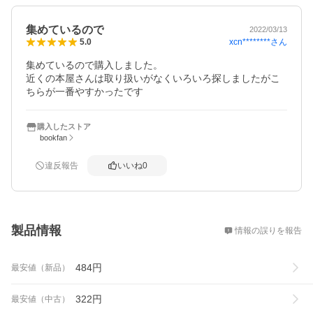
集めているので
2022/03/13
xcn********
さん
5.0
集めているので購入しました。

近くの本屋さんは取り扱いがなくいろいろ探しましたがこ
ちらが一番やすかったです
購入したストア
bookfan
違反報告
いいね
0
概要
製品情報
情報の誤りを報告
484
円
最安値（新品）
322
円
最安値（中古）