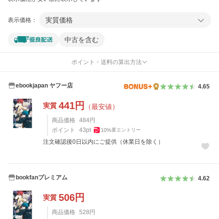
実質価格
表示価格：
中古を含む
ポイント・送料の算出方法
ebookjapan ヤフー店
4.65
441
円
実質
（最安値）
商品価格
484
円
ポイント
43
pt
10
%
要エントリー
注文確認後0日以内にご提供（休業日を除く）
bookfanプレミアム
4.62
506
円
実質
商品価格
528
円