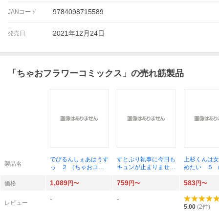
9784098715589
JANコード
2021年12月24日
発売日
「
ちゃおフラワーコミックス
」の売れ筋製品
でびるんしぇあはうす
すとぷり執事に今日も
上杉くんは女
製品名
っ ２ （ちゃおコミ
キュンが止まりませ
めたい ５ 
ックススペシャル）
ん！ ２ （ちゃおコ
プラスコミッ
1,089
759
583
桜庭あも／著 ＡＮＹ
ミックススペシャル）
やぶうち優／
価格
円〜
円〜
円〜
ＣＯＬＯＲ株式会社／
伊藤ろく／著 ＳＴＰ
-
-
監修
Ｒ Ｂｏｏｋｓ／監修
レビュー
5.00
(
2
件)