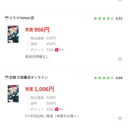
ドラマYahoo!店
4.41
956
円
実質
商品価格
528
円
送料
450
円
ポイント
22
pt
5
%
発送日情報なし
京都 大垣書店オンライン
4.66
1,006
円
実質
商品価格
528
円
送料
500
円
ポイント
22
pt
5
%
1〜2日以内に発送（休業日を除く）