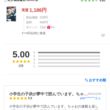
4.60
1,186
円
実質
商品価格
528
円
送料
680
円
ポイント
22
pt
5
%
2〜4日以内に発送
レビュー
5.00
5
4
3
2
3
件
1
おすすめ順
小学生の子供が夢中で読んでいます。ちゃ…
2021/12/28
pdo********
さん
5.0
小学生の子供が夢中で読んでいます。ちゃおの連載も楽し