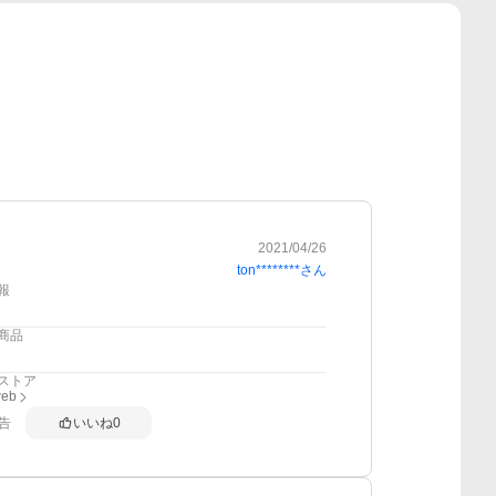
2021/04/26
ton********
さん
報
商品
ストア
web
告
いいね
0