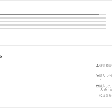
も…
投稿者情
-
購入した
-
購入した
Joshin 
違反報