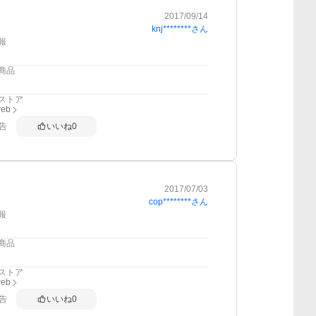
2017/09/14
knj********
さん
報
商品
ストア
web
告
いいね
0
2017/07/03
cop********
さん
報
商品
ストア
web
告
いいね
0