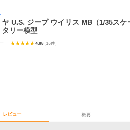
ヤ
ヤ U.S. ジープ ウイリス MB（1/35スケ
リタリー模型
-
ー
4.88
（
16
件
）
レビュー
概要