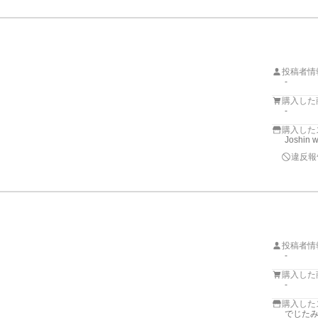
投稿者情
-
購入した
-
購入した
Joshin 
違反報
投稿者情
-
購入した
-
購入した
でじたみん