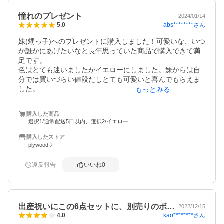
憧れのプレゼント
2024/01/14
abs********
さん
5.0
妹(甥っ子)へのプレゼントに購入しました！可愛いな、いつ
か誰かにあげたいなと長年思っていた商品で購入できて満
足です。

色はとても迷いましたがイエローにしました。妹からは自
分では買いづらい値段だしとても可愛いと喜んでもらえま
した。

もっとみる
これからたくさん使ってもらえるのが楽しみです。

包装可能、利用しませんでしたが簡単なカードもつけられ
購入した商品
るのも良いですね。(どんなカードか写真があるとありがた
選択1/通常配送5日以内、選択2/イエロー
かったです)

また発送もとても迅速でした。

購入したストア
ありがとうございました！
plywood
違反報告
いいね
0
出産祝いにこの6点セットに、別売りのボ…
2022/12/15
kao********
さん
4.0