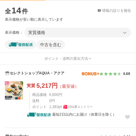
価格比較
14
全
件
情報の誤りを報告
表示価格が安い順に表示しています
実質価格
表示価格：
中古を含む
ポイント・送料の算出方法
セレクトショップAQUA・アクア
4.68
5,217
円
実質
（最安値）
商品価格
6,600
円
送料
0
円
ポイント
1,383
pt
23
%
要エントリー
最短2日以内にお届け（休業日を除く）