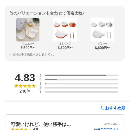
他のバリエーションも合わせて価格比較
イエロー
オレンジ
グレー
6,600
6,600
6,600
円〜
円〜
円〜
※ 価格は中古価格を含む表示です。
レビュー
4.83
5
4
3
2
248
件
1
おすすめ順
可愛いけれど、使い勝手は…
2021/04/28
muk********
さん
4.0