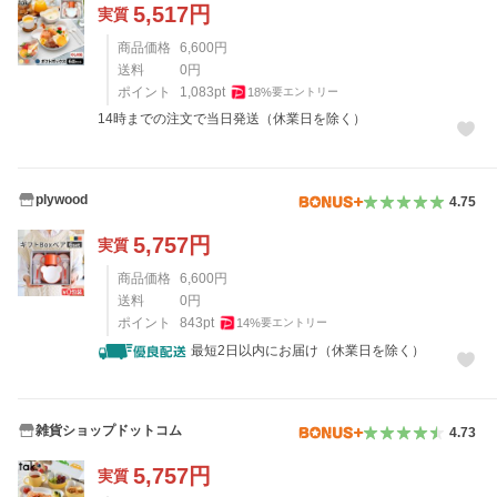
5,517
円
実質
商品価格
6,600
円
送料
0
円
ポイント
1,083
pt
18
%
要エントリー
14時までの注文で当日発送（休業日を除く）
plywood
4.75
5,757
円
実質
商品価格
6,600
円
送料
0
円
ポイント
843
pt
14
%
要エントリー
最短2日以内にお届け（休業日を除く）
雑貨ショップドットコム
4.73
5,757
円
実質