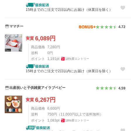
15時までのご注文で2日以内にお届け（休業日を除く）
ママチー
4.72
6,089
円
実質
商品価格
7,280
円
送料
0
円
ポイント
1,191
pt
18
%
要エントリー
15時までのご注文で2日以内にお届け（休業日を除く）
出産祝いと子供雑貨アイラブベビー
4.59
6,267
円
実質
商品価格
6,600
円
送料
750
円
（
11,000
円以上で送料無料）
ポイント
1,083
pt
18
%
要エントリー