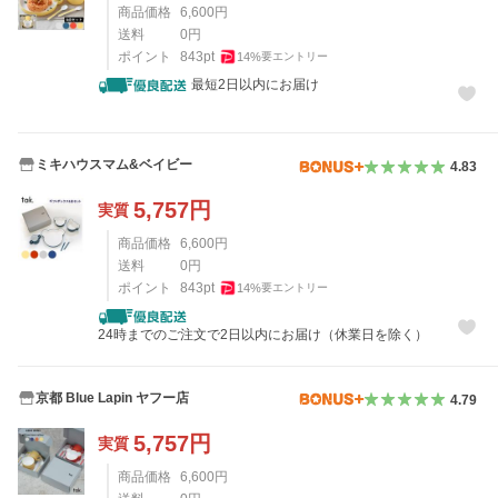
商品価格
6,600
円
送料
0
円
ポイント
843
pt
14
%
要エントリー
最短2日以内にお届け
ミキハウスマム&ベイビー
4.83
5,757
円
実質
商品価格
6,600
円
送料
0
円
ポイント
843
pt
14
%
要エントリー
24時までのご注文で2日以内にお届け（休業日を除く）
京都 Blue Lapin ヤフー店
4.79
5,757
円
実質
商品価格
6,600
円