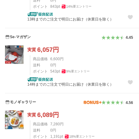
送料
0
円
ポイント
843
pt
14
%
要エントリー
13時までのご注文で明日にお届け（休業日を除く）
Se-マガザン
4.45
6,057
円
実質
商品価格
6,600
円
送料
0
円
ポイント
543
pt
9
%
要エントリー
14時までのご注文で明日にお届け（休業日を除く）
モノギャラリー
4.56
6,089
円
実質
商品価格
7,280
円
送料
0
円
ポイント
1,191
pt
18
%
要エントリー