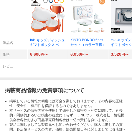
tak. キッズディッシュ
KINTO BONBO 6pcs
tak. キッ
製品名
ギフトボックス ベア
セット（カラー選択）
ギフトボック
カトラリー （カラー
マイン（カラ
6,600
6,050
3,520
選択）
価格
円〜
円〜
円〜
-
-
-
レビュー
掲載商品情報の免責事項について
掲載している情報の精度には万全を期しておりますが、その内容の正確
性、安全性、有用性を保証するものではありません。
本サービスの情報内容を使用して発生した損害や不利益に関して、直接
的・間接的あるいは損害の程度によらず、 LINEヤフー株式会社、情報提
供会社各社および商品販売店舗各社は一切の責任を負いません。
製品に関しましては製造元へお問い合わせください。購入に際しての質
問、各店舗サービスの内容、価格、販売開始日等に関しましては各店舗へ