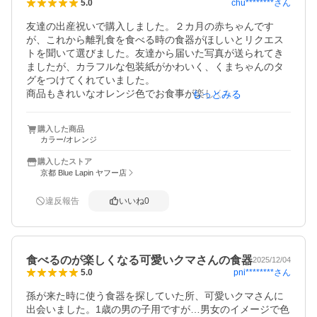
chu********
さん
5.0
友達の出産祝いで購入しました。２カ月の赤ちゃんです
が、これから離乳食を食べる時の食器がほしいとリクエス
トを聞いて選びました。友達から届いた写真が送られてき
ましたが、カラフルな包装紙がかわいく、くまちゃんのタ
グをつけてくれていました。

商品もきれいなオレンジ色でお食事が楽しくなりそうで
もっとみる
す。喜んでもらえて、とても嬉しいです。

発送も早くて大満足です。送り先を友人の住所にして、直
購入した商品
接届けていただきました。念のため、備考欄に「プレゼン
カラー/オレンジ
トのため、金額がわかるものを同梱しないようお願いいた
します。」と記載しました。

購入したストア
京都 Blue Lapin ヤフー店
別のショップでボウル、長いスプーン、スタイのセットを
購入し、一緒に送りました🎵
違反報告
いいね
0
食べるのが楽しくなる可愛いクマさんの食器
2025/12/04
pni********
さん
5.0
孫が来た時に使う食器を探していた所、可愛いクマさんに
出会いました。1歳の男の子用ですが…男女のイメージで色