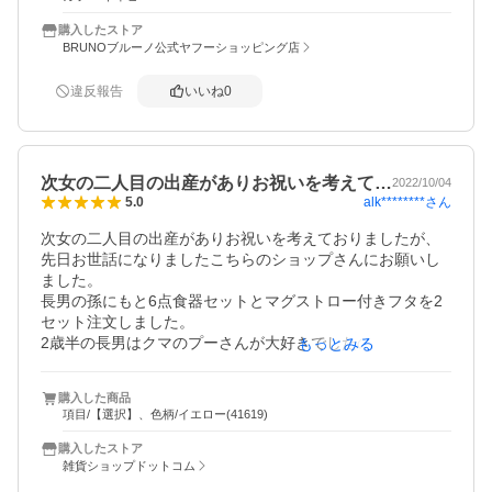
自分に買うのは気が引けてしまいますが、間違いなくこれ
をいただく方はテンションあがりますよー♪

購入したストア
友人もとってもよろこんでくれました^_^
BRUNOブルーノ公式ヤフーショッピング店
違反報告
いいね
0
次女の二人目の出産がありお祝いを考えて…
2022/10/04
alk********
さん
5.0
次女の二人目の出産がありお祝いを考えておりましたが、
先日お世話になりましたこちらのショップさんにお願いし
ました。

長男の孫にもと6点食器セットとマグストロー付きフタを2
セット注文しました。

2歳半の長男はクマのプーさんが大好きでしたのでこちらの
もっとみる
クマの食器はとても喜んでいます。

春には次男と一緒に楽しく食事をしてもらえることでしょ
購入した商品
う。有難う御座いました。

項目/【選択】、色柄/イエロー(41619)
またの機会も宜しくお願い致します。

追伸:  娘より

購入したストア
重ねて片付けられるのと青.黄色とも色も良く中は白なので
雑貨ショップドットコム
料理が映える点も良いとのことです。
