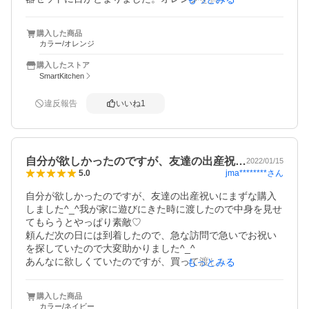
デザインもかわいいし、色もキレイだし、自分の子供に欲
しかったな～と思いました。うちの子供達は、もうずいぶ
購入した商品
んと大きく全然似合わない(笑)年頃なので、ちょっと残念で
カラー/オレンジ
す。

同じようなクマのデザインで、ル・クルーゼの食器と迷い
購入したストア
ましたが、価格もお手頃で、もしも落としても割れにくい
SmartKitchen
って点でこちらに決めました。

違反報告
いいね
1
喜んでもらえそうです。
自分が欲しかったのですが、友達の出産祝…
2022/01/15
jma********
さん
5.0
自分が欲しかったのですが、友達の出産祝いにまずな購入
しました^_^我が家に遊びにきた時に渡したので中身を見せ
てもらうとやっぱり素敵♡

頼んだ次の日には到着したので、急な訪問で急いでお祝い
を探していたので大変助かりました^_^

あんなに欲しくていたのですが、買って渡したのを見せて
もっとみる
もらって気持ちは満足したので自分用への物欲はなくなり
ました。

購入した商品
値段もそこそこしますからね…

カラー/ネイビー