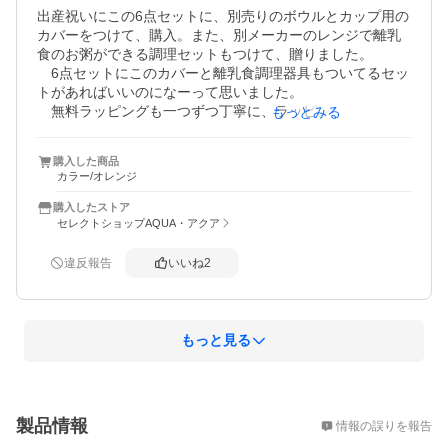
出産祝いにこの6点セットに、別売りのボウルとカップ用の
カバーをつけて、購入。また、別メーカーのレンジで離乳
食のお粥ができる調理セットもつけて、贈りました。

　6点セットにこのカバーと離乳食調理器具もついてるセッ
トがあればいいのになーって思いました。

　無料ラッピングも一つずつ丁寧に、ラッピング袋に入れ
もっとみる
られて、なにが入ってるか、分かる様に付箋をつけて頂い
ているのも、ありがたいです！
購入した商品
カラー/オレンジ
購入したストア
セレクトショップAQUA・アクア
違反報告
いいね
2
もっと見る
概要
製品情報
情報の誤りを報告