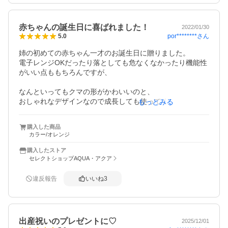
赤ちゃんの誕生日に喜ばれました！
2022/01/30
por********
さん
5.0
姉の初めての赤ちゃん一才のお誕生日に贈りました。

電子レンジOKだったり落としても危なくなかったり機能性
がいい点ももちろんですが、

なんといってもクマの形がかわいいのと、

おしゃれなデザインなので成長しても使ってくれそうかな
もっとみる
と思い、こちらに決めました。

購入した商品
男の子なのですがご飯の彩りが良くなりそうかなと思い、
カラー/オレンジ
色はオレンジに。

最初クマの耳の部分が洗いづらそうだったり、ご飯が逃げ
購入したストア
ていって食べずらそうかなと思い、普通の丸い形の方と迷
セレクトショップAQUA・アクア
いましたが、

姉にも相談したところ、楽しんでご飯を食べてくれるかな
違反報告
いいね
3
という事でクマの方になりました^^

お皿は浅くて広いので手掴みで食べやすいみたいです。

姉子供もプレート気に入ってくれているようで、贈って良
出産祝いのプレゼントに♡
2025/12/01
かったです！！