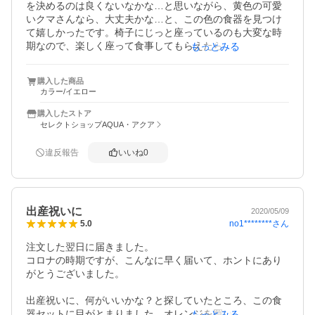
を決めるのは良くないなかな…と思いながら、黄色の可愛
いクマさんなら、大丈夫かな…と、この色の食器を見つけ
て嬉しかったです。椅子にじっと座っているのも大変な時
期なので、楽しく座って食事してもらえたら…と思いま
もっとみる
す。機能的にも両手で持てるマグカップはこれからの必須
アイテムですし、今は、スプーンやフォークを持って、食
購入した商品
べた後の食器を叩いたり、自分で、質感や音等、直接確か
カラー/イエロー
めたい時期なので、良質な物で、割れずに安心して使える
物を探していたので、ピッタリです。ありがとうございま
購入したストア
した。
セレクトショップAQUA・アクア
違反報告
いいね
0
出産祝いに
2020/05/09
no1********
さん
5.0
注文した翌日に届きました。

コロナの時期ですが、こんなに早く届いて、ホントにあり
がとうございました。

出産祝いに、何がいいかな？と探していたところ、この食
器セットに目がとまりました。オレンジを買いましたが、
もっとみる