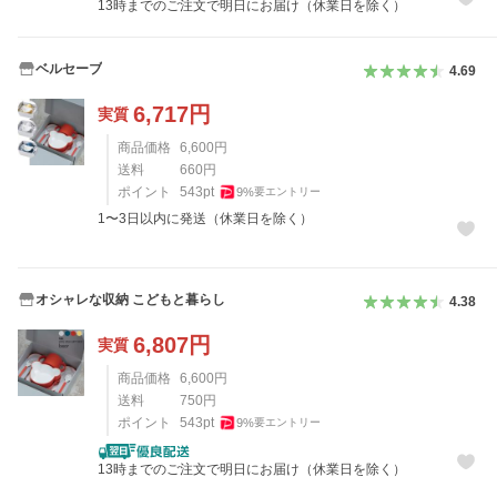
13時までのご注文で明日にお届け（休業日を除く）
ベルセーブ
4.69
6,717
円
実質
商品価格
6,600
円
送料
660
円
ポイント
543
pt
9
%
要エントリー
1〜3日以内に発送（休業日を除く）
オシャレな収納 こどもと暮らし
4.38
6,807
円
実質
商品価格
6,600
円
送料
750
円
ポイント
543
pt
9
%
要エントリー
13時までのご注文で明日にお届け（休業日を除く）