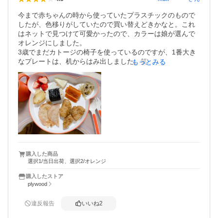
今まで赤ちゃんの時から使っていたプラスチックのもので
したが、色移りがしていたので買い替えどきかなと。これ
はネットで見つけて可愛かったので、カラーは娘が選んで
オレンジにしました。

3歳でまだカトージの椅子を使っているのですが、1番大き
なプレートは、机からはみ出しました。笑

もっとみる
プレートのほかにはクマ型のお椀のようなものが二つ入っ
ていますが、味噌汁なんかを入れるには微妙なサイズとい
うか飲みにくいし、お椀やお茶碗などは別にいるんでしょ
うね。

プレートを使わないときの小鉢というような感じで使うの
がいいかもしれませんね(^_^;)

でもとっても可愛いので、おしゃれなママにおすすめで
す。

赤ちゃんから長く使えそうなので、出産祝いに良いです
ね。

購入した商品
選択1/当日出荷、選択2/オレンジ
わたしもうまく使えるように頑張ります！
購入したストア
plywood
違反報告
いいね
2