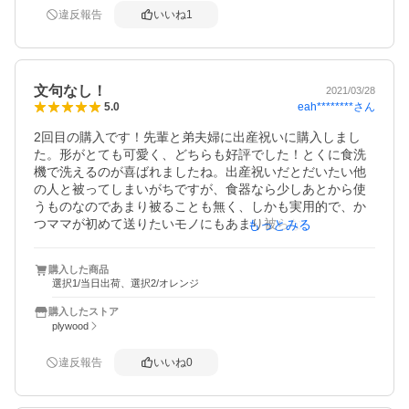
違反報告
いいね
1
文句なし！
2021/03/28
eah********
さん
5.0
2回目の購入です！先輩と弟夫婦に出産祝いに購入しまし
た。形がとても可愛く、どちらも好評でした！とくに食洗
機で洗えるのが喜ばれましたね。出産祝いだとだいたい他
の人と被ってしまいがちですが、食器なら少しあとから使
うものなのであまり被ることも無く、しかも実用的で、か
つママが初めて送りたいモノにもあまり被らないのでとて
もっとみる
もいいと思います！カラバリも4色展開で、しかも優しい色
なので好みに合わせて選べるのも良かったです。出産祝い
購入した商品
に是非おすすめです(*^ω^*)
選択1/当日出荷、選択2/オレンジ
購入したストア
plywood
違反報告
いいね
0