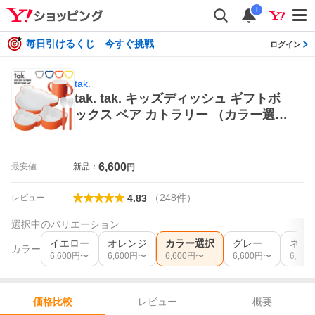
i
毎日引けるくじ 今すぐ挑戦
ログイン
tak.
tak. tak. キッズディッシュ ギフトボ
ックス ベア カトラリー （カラー選
択） 子ども用食器セット
6,600
最安値
新品：
円
（
248
件
）
レビュー
4.83
選択中のバリエーション
イエロー
オレンジ
カラー選択
グレー
ネイ
カラー
6,600
円〜
6,600
円〜
6,600
円〜
6,600
円〜
6,600
レビュー
概要
価格比較