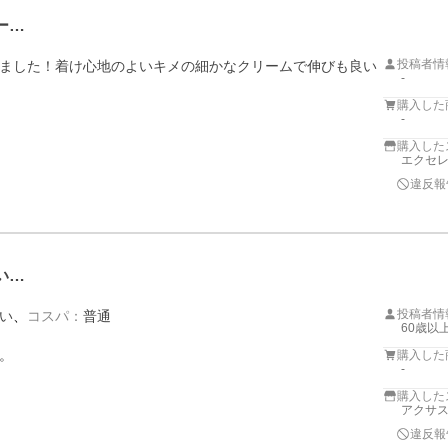
ー…
投稿者情
ました！着け心地のよいキメの細かなクリームで伸びも良い
-
購入した
-
購入した
エクセレ
違反報
い…
投稿者情
い
コスパ
：
普通
60歳以


購入した
-
購入した
アクサ
違反報