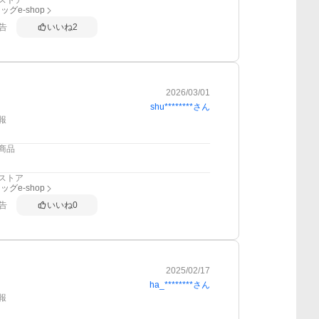
ストア
グe-shop
告
いいね
2
2026/03/01
shu********
さん
報
商品
ストア
グe-shop
告
いいね
0
2025/02/17
ha_********
さん
報