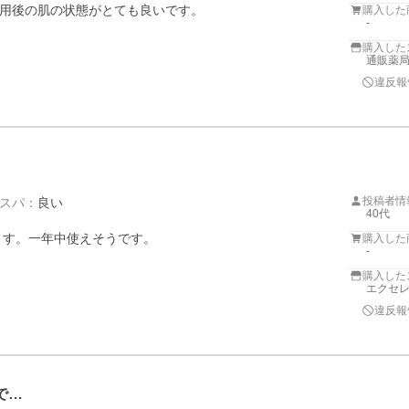
用後の肌の状態がとても良いです。
購入した
-
購入した
通販薬
違反報
投稿者情
スパ
：
良い
40代
ます。一年中使えそうです。
購入した
-
購入した
エクセレ
違反報
で…