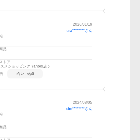
2026/01/19
ura********
さん
報
商品
ストア
スメショッピング Yahoo!店
告
いいね
0
2024/08/05
ctm********
さん
報
商品