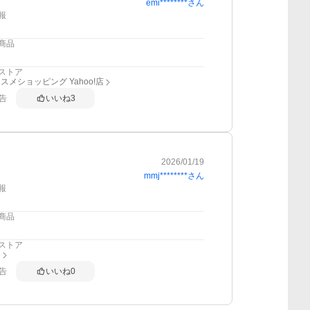
emi********
さん
報
商品
ストア
スメショッピング Yahoo!店
告
いいね
3
2026/01/19
mmj********
さん
報
商品
ストア
局
告
いいね
0