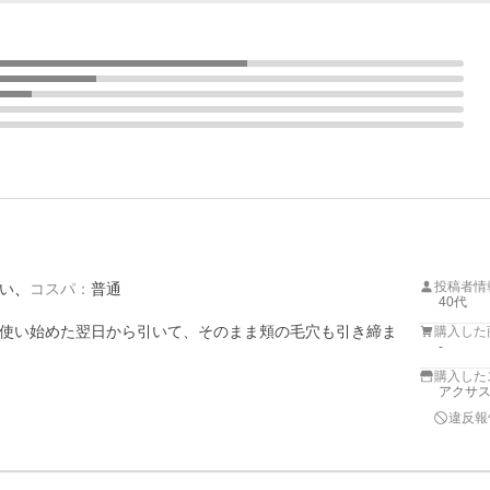
投稿者情
い
コスパ
：
普通
40代
使い始めた翌日から引いて、そのまま頬の毛穴も引き締ま
購入した
-
購入した
アクサ
違反報