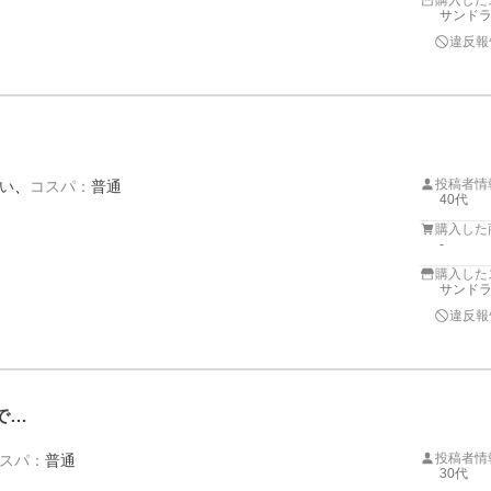
購入した
サンドラッ
違反報
投稿者情
い
コスパ
：
普通
40代
購入した
-
購入した
サンドラッ
違反報
で…
投稿者情
スパ
：
普通
30代