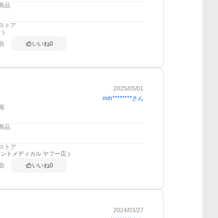
商品
ストア
局
告
いいね
0
2025/05/01
mih********
さん
報
商品
ストア
ントメディカル ヤフー店
告
いいね
0
2024/03/27