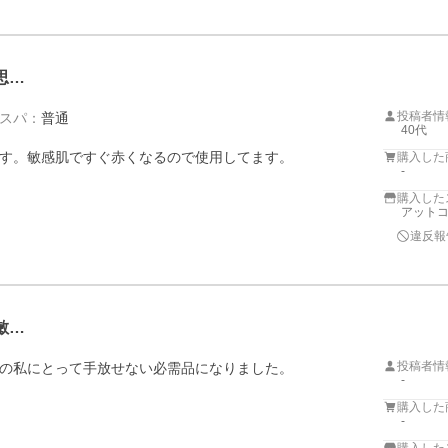
思…
投稿者情
スパ
：
普通
40代
す。敏感肌ですぐ赤くなるので使用してます。
購入した
-
購入した
アットコ
違反報
敏…
投稿者情
の私にとって手放せない必需品になりました。
-
購入した
-