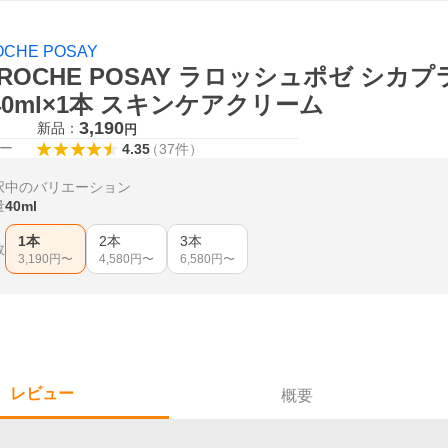
OCHE POSAY
 ROCHE POSAY ラロッシュポゼ シカ
40ml×1本 スキンケアクリーム
3,190
新品：
円
ー
4.35
（
37
件
）
択中のバリエーション
量
40ml
1本
2本
3本
数
3,190
円〜
4,580
円〜
6,580
円〜
レビュー
概要