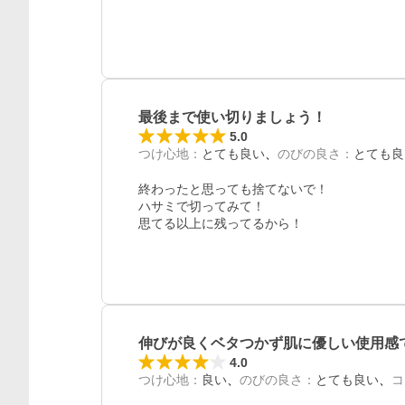
レビュー
最後まで使い切りましょう！
5.0
つけ心地
：
とても良い
のびの良さ
：
とても良
終わったと思っても捨てないで！

ハサミで切ってみて！

思てる以上に残ってるから！
伸びが良くベタつかず肌に優しい使用感
4.0
つけ心地
：
良い
のびの良さ
：
とても良い
コ