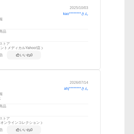
2025/10/03
kao********
さん
報
商品
ストア
ントメディカルYahoo!店
告
いいね
0
2026/07/14
ahj********
さん
報
上
商品
ストア
スオンラインコレクション
告
いいね
0