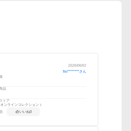
2026/06/02
tsu********
さん
報
商品
ストア
スオンラインコレクション
告
いいね
0