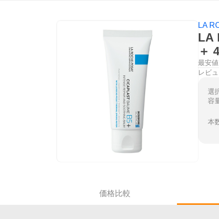
LA R
LA
＋ 
最安値
レビュ
選
容
本
価格比較