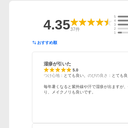
5
4.35
4
3
37
件
2
1
おすすめ順
湿疹が引いた
5.0
つけ心地
：
とても良い
のびの良さ
：
とても良
毎年暑くなると紫外線や汗で湿疹が出ますが、
り、メイクノリも良いです。