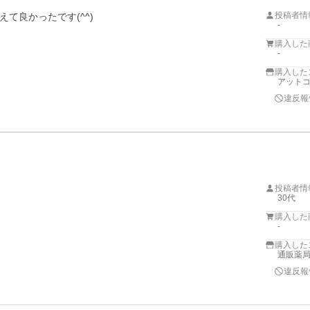
投稿者情
て良かったです(^^)
-
購入した
-
購入した
アットコ
違反報
投稿者情
30代
購入した
-
購入した
通販薬
違反報