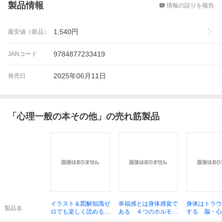
製品情報
情報の誤りを報告
1,540
円
最安値（新品）
9784877233419
JANコード
2025年06月11日
発売日
「
心理一般の本その他
」の売れ筋製品
イラスト＆図解知識ゼ
幸福感とは身体感覚で
身体はトラウ
製品名
ロでも楽しく読める！
ある ４つのホルモン
する 脳・心
アドラー心理学 鈴木
を増やして体の中から
ながりと回復