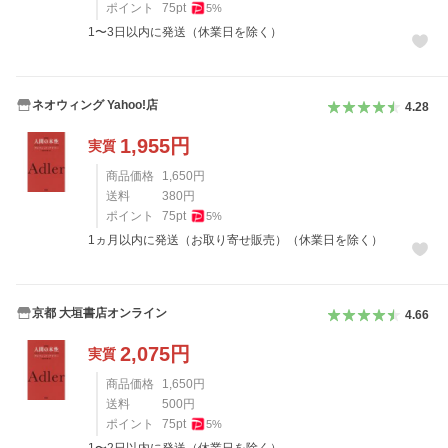
ポイント
75
pt
5
%
1〜3日以内に発送（休業日を除く）
ネオウィング Yahoo!店
4.28
1,955
円
実質
商品価格
1,650
円
送料
380
円
ポイント
75
pt
5
%
1ヵ月以内に発送（お取り寄せ販売）（休業日を除く）
京都 大垣書店オンライン
4.66
2,075
円
実質
商品価格
1,650
円
送料
500
円
ポイント
75
pt
5
%