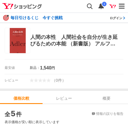
i
毎日引けるくじ 今すぐ挑戦
ログイン
人間の本性 人間社会を自分が生き延
びるための本能 （新書版） アルフレ
ッド・アドラー／著 長谷川早苗／訳
心理一般の本その他
1,540
最安値
新品：
円
（
0
件
）
レビュー
レビュー
概要
価格比較
価格比較
5
全
件
情報の誤りを報告
表示価格が安い順に表示しています