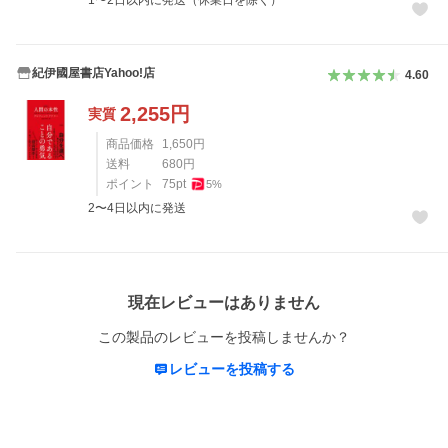
1〜2日以内に発送（休業日を除く）
紀伊國屋書店Yahoo!店
4.60
2,255
円
実質
商品価格
1,650
円
送料
680
円
ポイント
75
pt
5
%
2〜4日以内に発送
レビュー
現在レビューはありません
この製品のレビューを投稿しませんか？
レビューを投稿する
概要