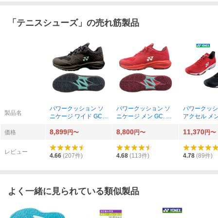
「
テニスシューズ
」の売れ筋製品
パワークッション ソ
パワークッション ソ
パワークッシ
製品名
ニケージ ワイド GC.
ニケージ メン GC. SH
アクセル メンG
SHTSCWG （ブラッ
TSCMG （レッド（00
TAAMG （
8,899
8,800
11,370
ク（007））
1））
（007））
価格
円〜
円〜
円〜
レビュー
4.66
(
207
件)
4.68
(
113
件)
4.78
(
89
件)
よく一緒に見られている類似製品