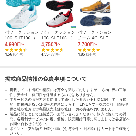
パワークッション
パワークッション
パワークッション
106. SHT106 （ホ
106. SHT106 （ホ
チーム AC. SHTTA
ワイト/サックス
ワイト/レッド（11
C （オレンジ/ネイ
4,990
4,750
7,700
円〜
円〜
円〜
（063））
4））
ビー（779））
4.56
(
64
件)
4.55
(
77
件)
4.85
(
34
件)
掲載商品情報の免責事項について
掲載している情報の精度には万全を期しておりますが、その内容の正確
性、安全性、有用性を保証するものではありません。
本サービスの情報内容を使用して発生した損害や不利益に関して、直接
的・間接的あるいは損害の程度によらず、 LINEヤフー株式会社、情報提
供会社各社および商品販売店舗各社は一切の責任を負いません。
製品に関しましては製造元へお問い合わせください。購入に際しての質
問、各店舗サービスの内容、価格、販売開始日等に関しましては各店舗へ
お問い合わせください。
ポイント・支払額の正確な情報（付与条件・上限等）はカートをご確認く
ださい。