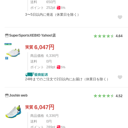
送料
650
円
ポイント
252
pt
5
%
3〜5日以内に発送（休業日を除く）
SuperSportsXEBIO Yahoo!店
4.64
6,047
円
実質
商品価格
6,336
円
送料
0
円
ポイント
289
pt
5
%
24時までのご注文で2日以内にお届け（休業日を除く）
Joshin web
4.52
6,047
円
実質
商品価格
6,336
円
送料
0
円
ポイント
289
pt
5
%