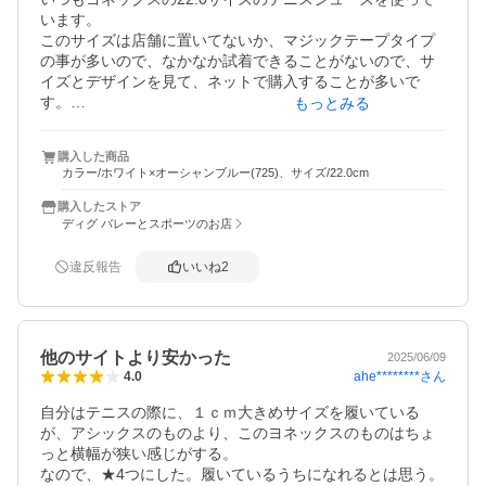
います。

このサイズは店舗に置いてないか、マジックテープタイプ
の事が多いので、なかなか試着できることがないので、サ
イズとデザインを見て、ネットで購入することが多いで
す。

もっとみる
パンプスなどは、22.0が少しおおきいくらいですが、紐履
購入した商品
であることで、締めれるということもありますが、ホール
カラー/ホワイト×オーシャンブルー(725)、サイズ/22.0cm
購入したストア
ディグ バレーとスポーツのお店
違反報告
いいね
2
他のサイトより安かった
2025/06/09
ahe********
さん
4.0
自分はテニスの際に、１ｃｍ大きめサイズを履いている
が、アシックスのものより、このヨネックスのものはちょ
っと横幅が狭い感じがする。

なので、★4つにした。履いているうちになれるとは思う。
