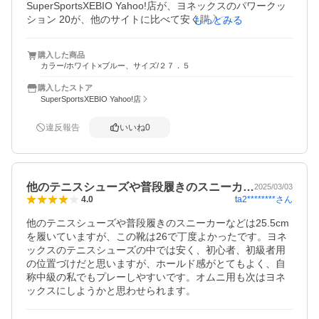
SuperSportsXEBIO Yahoo!店が、ヨネックスのパワークッ
ション 20が、他のサイトに比べて安く購入できたので、取
もっとみる
り敢えず満足している。
購入した商品
カラー/ホワイト×ブルー、サイズ/２７．５
購入したストア
SuperSportsXEBIO Yahoo!店
違反報告
いいね
0
他のテニスシューズや普段履きのスニーカ…
2025/03/03
ta2********
さん
4.0
他のテニスシューズや普段履きのスニーカーなどは25.5cm
を履いていますが、この靴は26で丁度よかったです。ヨネ
ックスのテニスシューズの中では安く、初心者、初級者用
の位置づけだと思いますが、ホールド感がとてもよく、自
称中級の私でもプレーしやすいです。オムニ用も次はヨネ
ックスにしようかと思わせられます。