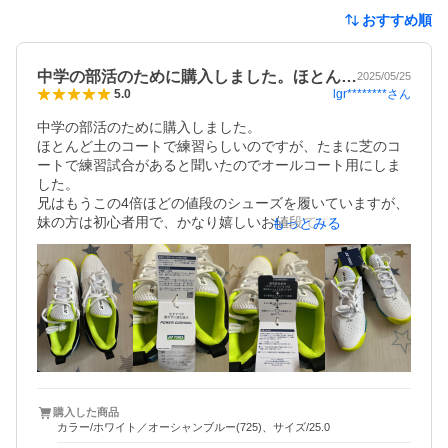
おすすめ順
中学の部活のために購入しました。ほとん…
2025/05/25
lgr********
さん
5.0
中学の部活のために購入しました。

ほとんど土のコートで練習らしいのですが、たまに芝のコ
ートで練習試合があると聞いたのでオールコート用にしま
した。

兄はもうこの4倍ほどの値段のシューズを履いていますが、
妹の方は初心者用で、かなり嬉しいお値段です。

もっとみる
あと男女兼用で履けるデザインだと思います。

娘は中1なのですが足が大きく、通常は24、5㎝〜25㎝と言
った微妙なサイズなんです。それで今回25㎝を購入しまし
た。ワイド設計だとどこかで見たので大き過ぎたら中敷で
調整しないとなと思ってたのですが、全く大丈夫でした。

テニスソックスが分厚いと言うのもあるんでしょうか？

あと汚れても、拭いたら取れそうな質感でした。

まだ試していませんが、

兄が、あとは砂が入りにくいなら尚良いな。と言っていま
した。そんな所あんまり気にして買ってなかったのです
購入した商品
カラー/ホワイト／オーシャンブルー(725)、サイズ/25.0
が、使う側からしたら色んなチェックポイントがあるんだ