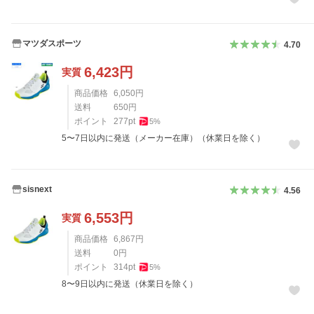
マツダスポーツ
4.70
6,423
円
実質
商品価格
6,050
円
送料
650
円
ポイント
277
pt
5
%
5〜7日以内に発送（メーカー在庫）（休業日を除く）
sisnext
4.56
6,553
円
実質
商品価格
6,867
円
送料
0
円
ポイント
314
pt
5
%
8〜9日以内に発送（休業日を除く）