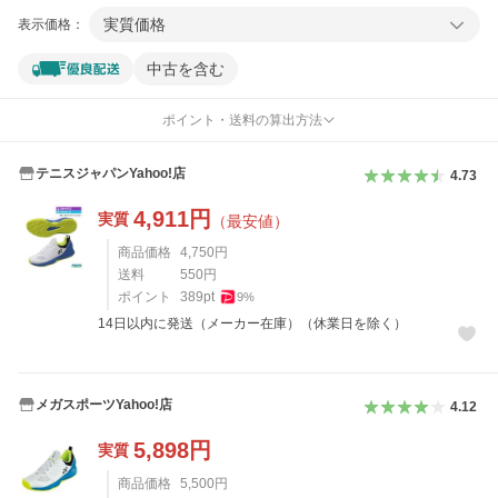
実質価格
表示価格：
中古を含む
ポイント・送料の算出方法
テニスジャパンYahoo!店
4.73
4,911
円
実質
（最安値）
商品価格
4,750
円
送料
550
円
ポイント
389
pt
9
%
14日以内に発送（メーカー在庫）（休業日を除く）
メガスポーツYahoo!店
4.12
5,898
円
実質
商品価格
5,500
円