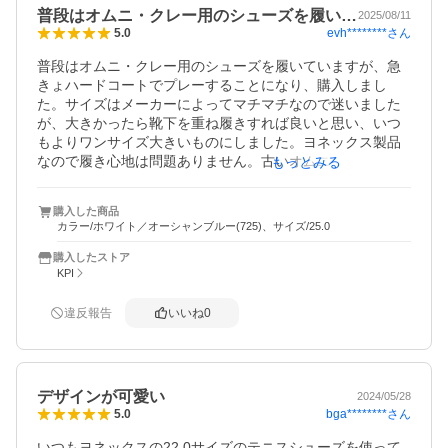
普段はオムニ・クレー用のシューズを履い…
2025/08/11
evh********
さん
5.0
普段はオムニ・クレー用のシューズを履いていますが、急
きょハードコートでプレーすることになり、購入しまし
た。サイズはメーカーによってマチマチなので迷いました
が、大きかったら靴下を重ね履きすれば良いと思い、いつ
もよりワンサイズ大きいものにしました。ヨネックス製品
なので履き心地は問題ありません。古いオムニシューズを
もっとみる
履いてた時と比べると、つっかかる事なく良いです。

お値段もとても安く買えて満足です。
購入した商品
カラー/ホワイト／オーシャンブルー(725)、サイズ/25.0
購入したストア
KPI
違反報告
いいね
0
デザインが可愛い
2024/05/28
bga********
さん
5.0
いつもヨネックスの22.0サイズのテニスシューズを使って