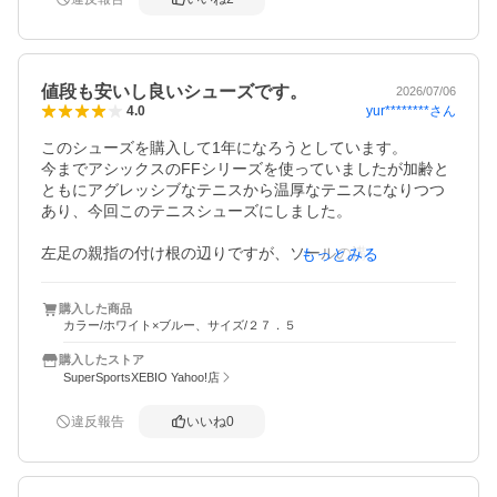
値段も安いし良いシューズです。
2026/07/06
yur********
さん
4.0
このシューズを購入して1年になろうとしています。

今までアシックスのFFシリーズを使っていましたが加齢と
ともにアグレッシブなテニスから温厚なテニスになりつつ
あり、今回このテニスシューズにしました。

左足の親指の付け根の辺りですが、ソールの溝が無くなり
もっとみる
そうでグリップせず滑るようになってきたので、次回も同
じシューズかヨネックスの別のシューズにするのか検討中
購入した商品
です。

カラー/ホワイト×ブルー、サイズ/２７．５
ソールって1年も履き続けると硬化して柔らかさも無くなり
購入したストア
そうです。

SuperSportsXEBIO Yahoo!店
今回の買い物は値段も高くないしパフォーマンスも良かっ
違反報告
いいね
0
たし良いシューズだと思います。