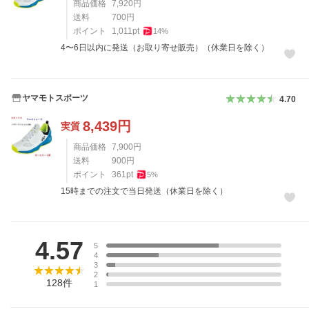
商品価格
7,920
円
送料
700
円
ポイント
1,011
pt
14
%
4〜6日以内に発送（お取り寄せ販売）（休業日を除く）
ヤマモトスポーツ
4.70
8,439
円
実質
商品価格
7,900
円
送料
900
円
ポイント
361
pt
5
%
15時までの注文で当日発送（休業日を除く）
レビュー
4.57
5
4
3
2
128
件
1