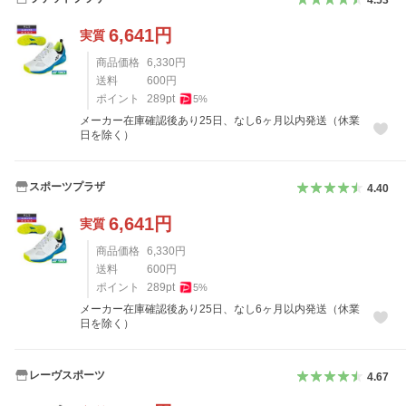
6,641
円
実質
商品価格
6,330
円
送料
600
円
ポイント
289
pt
5
%
メーカー在庫確認後あり25日、なし6ヶ月以内発送（休業
日を除く）
スポーツプラザ
4.40
6,641
円
実質
商品価格
6,330
円
送料
600
円
ポイント
289
pt
5
%
メーカー在庫確認後あり25日、なし6ヶ月以内発送（休業
日を除く）
レーヴスポーツ
4.67