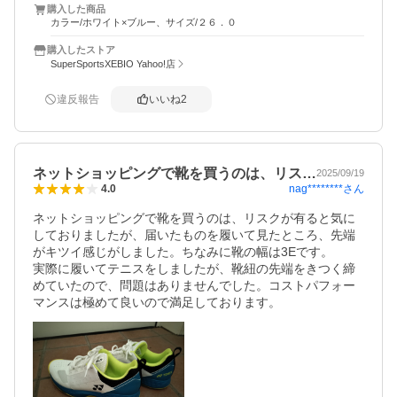
購入した商品
カラー/ホワイト×ブルー、サイズ/２６．０
購入したストア
SuperSportsXEBIO Yahoo!店
違反報告
いいね
2
ネットショッピングで靴を買うのは、リス…
2025/09/19
nag********
さん
4.0
ネットショッピングで靴を買うのは、リスクが有ると気に
しておりましたが、届いたものを履いて見たところ、先端
がキツイ感じがしました。ちなみに靴の幅は3Eです。

実際に履いてテニスをしましたが、靴紐の先端をきつく締
めていたので、問題はありませんでした。コストパフォー