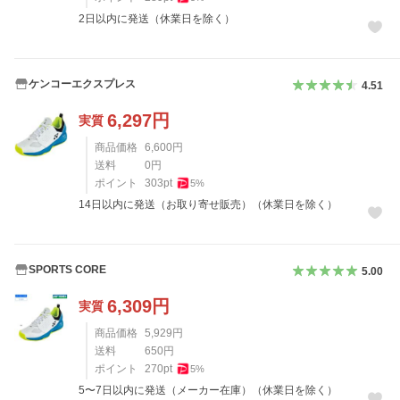
2日以内に発送（休業日を除く）
ケンコーエクスプレス
4.51
6,297
円
実質
商品価格
6,600
円
送料
0
円
ポイント
303
pt
5
%
14日以内に発送（お取り寄せ販売）（休業日を除く）
SPORTS CORE
5.00
6,309
円
実質
商品価格
5,929
円
送料
650
円
ポイント
270
pt
5
%
5〜7日以内に発送（メーカー在庫）（休業日を除く）