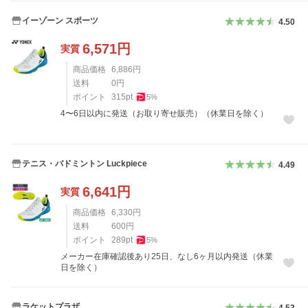
イーゾーン スポーツ
4.50
6,571
円
実質
商品価格
6,886
円
送料
0
円
ポイント
315
pt
5
%
4〜6日以内に発送（お取り寄せ販売）（休業日を除く）
テニス・バドミントン Luckpiece
4.49
6,641
円
実質
商品価格
6,330
円
送料
600
円
ポイント
289
pt
5
%
メーカー在庫確認後あり25日、なし6ヶ月以内発送（休業
日を除く）
ラケットプラザ
4.53