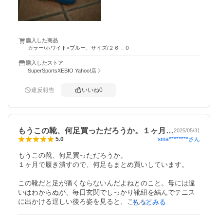
購入した商品
カラー/ホワイト×ブルー、サイズ/２６．０
購入したストア
SuperSportsXEBIO Yahoo!店
違反報告
いいね
0
もうこの靴、何足買っただろうか。１ヶ月…
2025/05/31
sma********
さん
5.0
もうこの靴、何足買っただろうか。

１ヶ月で履き潰すので、何足もまとめ買いしています。

この靴だと足が痛くならないんだよねとのこと。母には違
いはわからぬが、毎日玄関でしっかり靴紐を結んでテニス
に出かける逞しい後ろ姿を見ると、こんなことしかできな
もっとみる