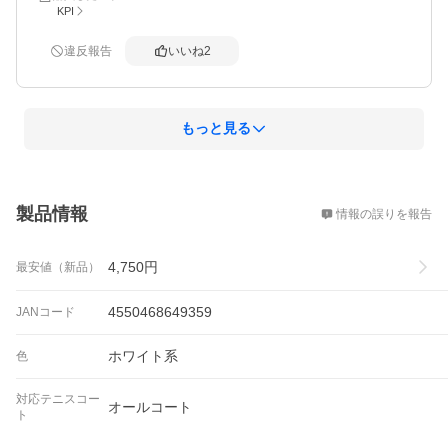
KPI
違反報告
いいね
2
もっと見る
概要
製品情報
情報の誤りを報告
4,750
円
最安値（新品）
4550468649359
JANコード
ホワイト系
色
対応テニスコー
オールコート
ト