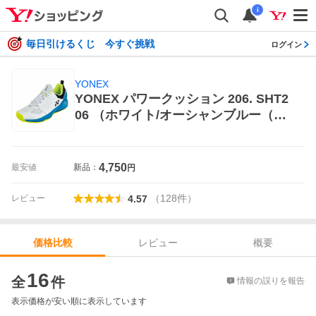
i
毎日引けるくじ 今すぐ挑戦
ログイン
YONEX
YONEX パワークッション 206. SHT2
06 （ホワイト/オーシャンブルー（72
5）） テニスシューズ
4,750
最安値
新品：
円
（
128
件
）
レビュー
4.57
レビュー
概要
価格比較
価格比較
16
全
件
情報の誤りを報告
表示価格が安い順に表示しています