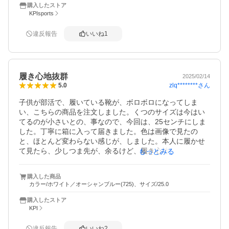
なと思いました。
購入したストア
KPIsports
違反報告
いいね
1
履き心地抜群
2025/02/14
zlq********
さん
5.0
子供が部活で、履いている靴が、ボロボロになってしま
い、こちらの商品を注文しました。くつのサイズは今はい
てるのが小さいとの、事なので、今回は、25センチにしま
した。丁寧に箱に入って届きました。色は画像で見たの
と、ほとんど変わらない感じが、しました。本人に履かせ
て見たら、少しつま先が、余るけど、履き心地は、大丈夫
もっとみる
との事でした。色は、凄くいいと気に、言ったみたいで
す。大事に、履くねっと言っていました。中々部活で使用
購入した商品
するものですが、今のシューズはみなお高くて、、、。こ
カラー/ホワイト／オーシャンブルー(725)、サイズ/25.0
の商品はお値段がお手ごろなのが、良かったです。良い買
い物が、出来て、大変満足しています。
購入したストア
KPI
違反報告
いいね
2