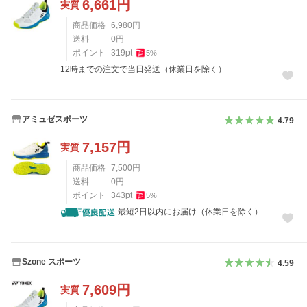
6,661
円
実質
商品価格
6,980
円
送料
0
円
ポイント
319
pt
5
%
12時までの注文で当日発送（休業日を除く）
アミュゼスポーツ
4.79
7,157
円
実質
商品価格
7,500
円
送料
0
円
ポイント
343
pt
5
%
最短2日以内にお届け（休業日を除く）
Szone スポーツ
4.59
7,609
円
実質