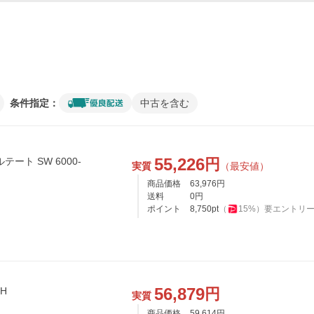
条件指定：
中古を含む
55,226
円
ート SW 6000-
実質
（最安値）
商品価格
63,976
円
送料
0
円
ポイント
8,750
pt
（
15
%）
要エントリ
56,879
円
H
実質
商品価格
59,614
円