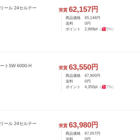
62,157
円
グリール 24セルテー
実質
商品価格
65,146
円
送料
0
円
ポイント
2,989
pt
（
5
%）
63,550
円
テートSW 6000-H
実質
商品価格
67,900
円
送料
0
円
ポイント
4,350
pt
（
7
%）
63,980
円
グリール 24セルテー
実質
商品価格
67,057
円
送料
0
円