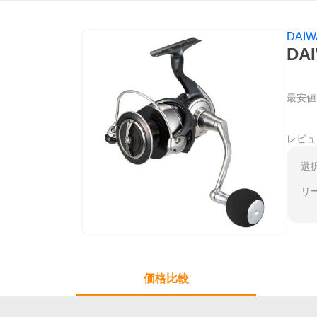
DAI
DA
最安値
レビュ
選
リ
価格比較