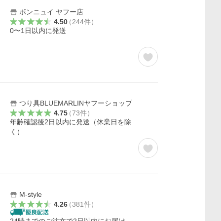
ボンニュイ ヤフー店
4.50
（
244
件
）
0〜1日以内に発送
つり具BLUEMARLINヤフーショップ
4.75
（
73
件
）
年齢確認後2日以内に発送（休業日を除
く）
M-style
4.26
（
381
件
）