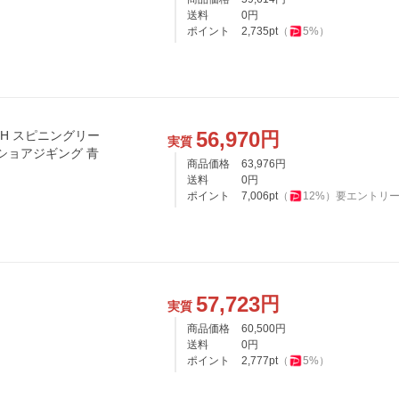
送料
0
円
ポイント
2,735
pt
（
5
%）
56,970
円
0-H スピニングリー
実質
ショアジギング 青
商品価格
63,976
円
送料
0
円
ポイント
7,006
pt
（
12
%）
要エントリ
57,723
円
実質
商品価格
60,500
円
送料
0
円
ポイント
2,777
pt
（
5
%）