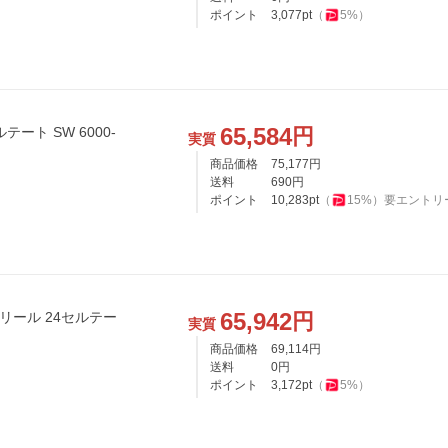
ポイント
3,077
pt
（
5
%）
65,584
円
ート SW 6000-
実質
商品価格
75,177
円
送料
690
円
ポイント
10,283
pt
（
15
%）
要エントリ
65,942
円
グリール 24セルテー
実質
商品価格
69,114
円
送料
0
円
ポイント
3,172
pt
（
5
%）