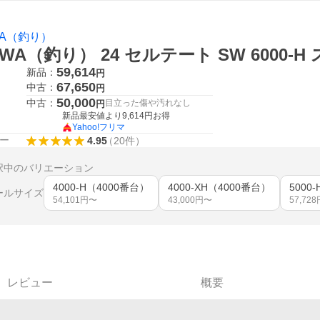
WA（釣り）
IWA（釣り） 24 セルテート SW 6000
59,614
新品：
円
67,650
中古：
円
50,000
中古：
目立った傷や汚れなし
円
新品最安値より
9,614
円お得
Yahoo!フリマ
ー
4.95
（
20
件
）
択中のバリエーション
4000-H（4000番台）
4000-XH（4000番台）
5000
ールサイズ
54,101
円〜
43,000
円〜
57,728
レビュー
概要