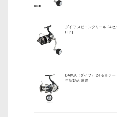
価格比較
ダイワ スピニングリール 24セル
H [4]
DAIWA（ダイワ） 24 セルテートS
年新製品 爆買