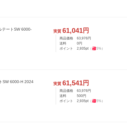
61,041
円
テートSW 6000-
実質
商品価格
63,976
円
送料
0
円
ポイント
2,935
pt
（
5
%）
61,541
円
W 6000-H 2024
実質
商品価格
63,976
円
送料
500
円
ポイント
2,935
pt
（
5
%）