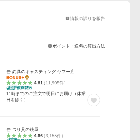
情報の誤りを報告
ポイント・送料の算出方法
釣具のキャスティング ヤフー店
4.81
（
11,905
件
）
ー
11時までのご注文で明日にお届け（休業
日を除く）
つり具の銭屋
4.86
（
3,155
件
）