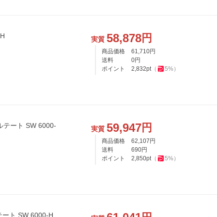
58,878
円
H
実質
商品価格
61,710
円
送料
0
円
ポイント
2,832
pt
（
5
%）
59,947
円
ート SW 6000-
実質
商品価格
62,107
円
送料
690
円
ポイント
2,850
pt
（
5
%）
 SW 6000-H