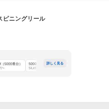
-H スピニングリール
詳しく見る
-H（5000番台）
5000-P（5000番台）
5000-XH（5000番台）
円〜
54,450
円〜
60,093
円〜