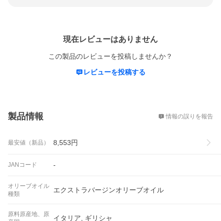
レビュー
現在レビューはありません
この製品のレビューを投稿しませんか？
レビューを投稿する
概要
製品情報
情報の誤りを報告
8,553
円
最安値（新品）
-
JANコード
オリーブオイル
エクストラバージンオリーブオイル
種類
原料原産地、原
イタリア, ギリシャ