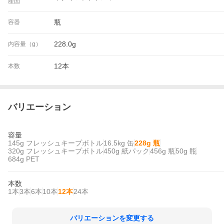
産国
瓶
容器
228.0g
内容量（g）
12本
本数
バリエーション
容量
145g フレッシュキープボトル
16.5kg 缶
228g 瓶
320g フレッシュキープボトル
450g 紙パック
456g 瓶
50g 瓶
684g PET
本数
1本
3本
6本
10本
12本
24本
バリエーションを変更する