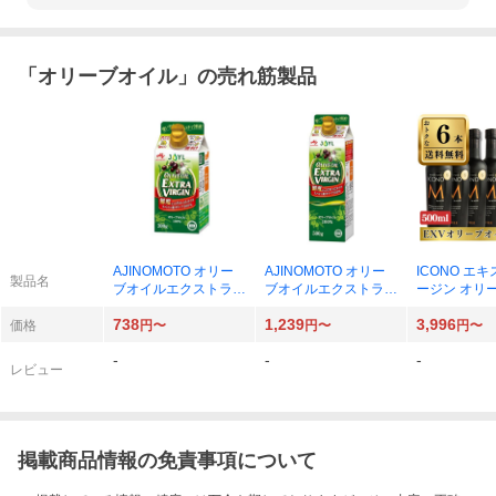
「
オリーブオイル
」の売れ筋製品
AJINOMOTO オリー
AJINOMOTO オリー
ICONO エ
製品名
ブオイルエクストラバ
ブオイルエクストラバ
ージン オリ
ージン スマートグリ
ージン スマートグリ
ル 500ml
738
1,239
3,996
ーンパック 300g×1
ーンパック 500g×1
価格
円〜
円〜
円〜
-
-
-
レビュー
掲載商品情報の免責事項について