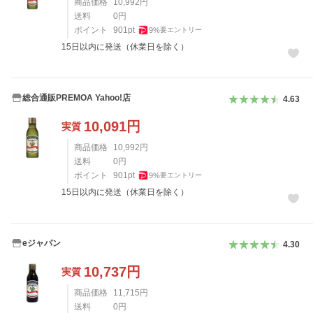
商品価格
10,992
円
送料
0
円
ポイント
901
pt
9
%
要エントリー
15日以内に発送（休業日を除く）
総合通販PREMOA Yahoo!店
4.63
10,091
円
実質
商品価格
10,992
円
送料
0
円
ポイント
901
pt
9
%
要エントリー
15日以内に発送（休業日を除く）
eジャパン
4.30
10,737
円
実質
商品価格
11,715
円
送料
0
円