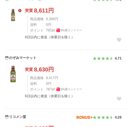
8,611
円
実質
商品価格
9,396
円
送料
0
円
ポイント
785
pt
9
%
要エントリー
6日以内に発送（休業日を除く）
のぞみマーケット
4.71
8,630
円
実質
商品価格
9,417
円
送料
0
円
ポイント
787
pt
9
%
要エントリー
6日以内に発送（休業日を除く）
リコメン堂
4.28