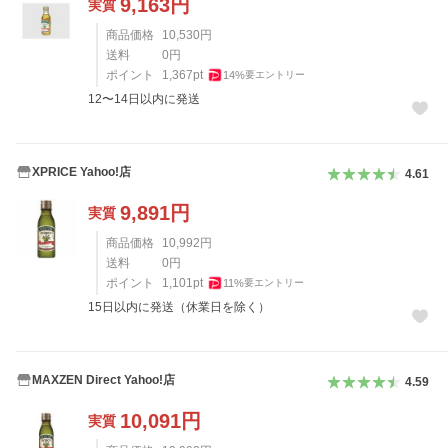
9,163
円
実質
商品価格
10,530
円
送料
0
円
ポイント
1,367
pt
14
%
要エントリー
12〜14日以内に発送
XPRICE Yahoo!店
4.61
9,891
円
実質
商品価格
10,992
円
送料
0
円
ポイント
1,101
pt
11
%
要エントリー
15日以内に発送（休業日を除く）
MAXZEN Direct Yahoo!店
4.59
10,091
円
実質