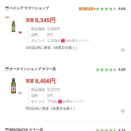
ベイシア ヤフーショップ
4.64
8,345
円
実質
商品価格
9,588
円
送料
0
円
ポイント
1,243
pt
14
%
要エントリー
14日以内に発送（休業日を除く）
オーナインショップ ヤフー店
4.59
8,456
円
実質
商品価格
9,227
円
送料
0
円
ポイント
771
pt
9
%
要エントリー
8日以内に発送（休業日を除く）
MISONOYA ヤフー店
4.72