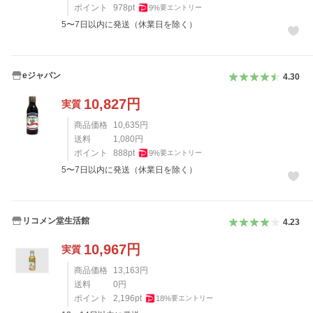
ポイント
978
pt
9
%
要エントリー
5〜7日以内に発送（休業日を除く）
eジャパン
4.30
10,827
円
実質
商品価格
10,635
円
送料
1,080
円
ポイント
888
pt
9
%
要エントリー
5〜7日以内に発送（休業日を除く）
リコメン堂生活館
4.23
10,967
円
実質
商品価格
13,163
円
送料
0
円
ポイント
2,196
pt
18
%
要エントリー