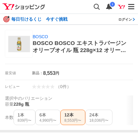
i
毎日引けるくじ 今すぐ挑戦
ログイン
BOSCO
BOSCO BOSCO エキストラバージン
オリーブオイル 瓶 228g×12 オリーブ
オイル
8,553
最安値
新品：
円
（
0
件
）
レビュー
選択中のバリエーション
容量
228g 瓶
1本
6本
12本
24本
本数
839
円〜
4,990
円〜
8,553
円〜
18,036
円〜