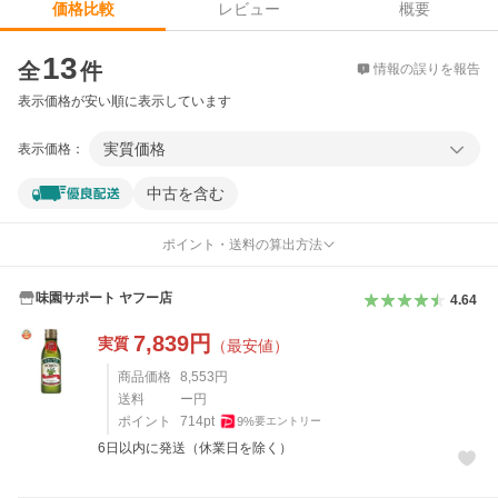
レビュー
概要
価格比較
価格比較
13
全
件
情報の誤りを報告
表示価格が安い順に表示しています
実質価格
表示価格：
中古を含む
ポイント・送料の算出方法
味園サポート ヤフー店
4.64
7,839
円
実質
（最安値）
商品価格
8,553
円
送料
ー円
ポイント
714
pt
9
%
要エントリー
6日以内に発送（休業日を除く）