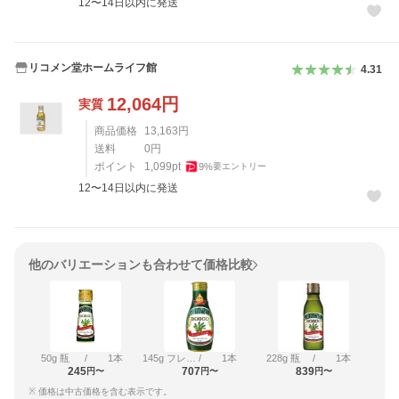
12〜14日以内に発送
リコメン堂ホームライフ館
4.31
12,064
円
実質
商品価格
13,163
円
送料
0
円
ポイント
1,099
pt
9
%
要エントリー
12〜14日以内に発送
他のバリエーションも合わせて価格比較
50g 瓶
/
1本
145g フレッシュキープボトル
/
1本
228g 瓶
/
1本
245
707
839
円〜
円〜
円〜
※ 価格は中古価格を含む表示です。