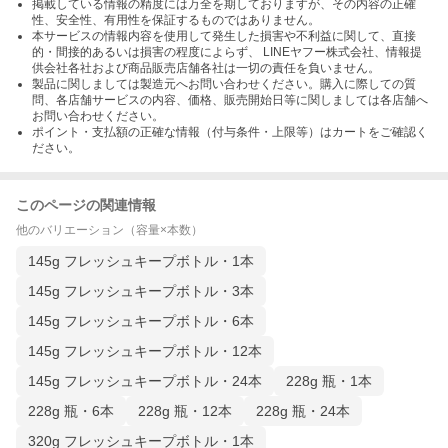
掲載している情報の精度には万全を期しておりますが、その内容の正確
性、安全性、有用性を保証するものではありません。
本サービスの情報内容を使用して発生した損害や不利益に関して、直接
的・間接的あるいは損害の程度によらず、 LINEヤフー株式会社、情報提
供会社各社および商品販売店舗各社は一切の責任を負いません。
製品に関しましては製造元へお問い合わせください。購入に際しての質
問、各店舗サービスの内容、価格、販売開始日等に関しましては各店舗へ
お問い合わせください。
ポイント・支払額の正確な情報（付与条件・上限等）はカートをご確認く
ださい。
このページの関連情報
他のバリエーション（容量×本数）
145g フレッシュキープボトル・1本
145g フレッシュキープボトル・3本
145g フレッシュキープボトル・6本
145g フレッシュキープボトル・12本
145g フレッシュキープボトル・24本
228g 瓶・1本
228g 瓶・6本
228g 瓶・12本
228g 瓶・24本
320g フレッシュキープボトル・1本