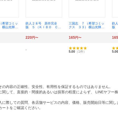
 （希望コミッ
鉄人２８号 原作完全
三国志 ７ （希望コミッ
鉄
） 横山光輝／
版 ５ （ＫＩＢＯ ＣＯ
クス ３３） 横山光輝／
版 
ＭＩＣＳスペシャル） 横
著
ＭＩ
山光輝／著 光プロダク
山
220
165
16
円〜
円〜
ション／監修
シ
-
5.00
（
1
件）
5.0
その内容の正確性、安全性、有用性を保証するものではありません。
関して、直接的・間接的あるいは損害の程度によらず、 LINEヤフー
入に際しての質問、各店舗サービスの内容、価格、販売開始日等に関し
カートをご確認ください。