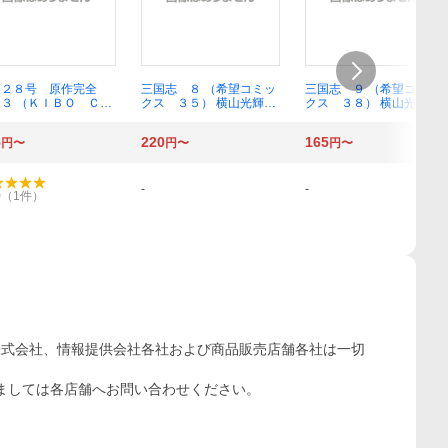
人２８号 原作完全
三国志 ８ （希望コミッ
三国志 ９ （希望コミッ
３ （ＫＩＢＯ ＣＯ
クス ３５） 横山光輝／
クス ３８） 横山光輝／
ＣＳスペシャル） 横
著
著
光輝／著 光プロダク
5
220
165
円〜
円〜
円〜
ョン／監修
-
-
0
（
1
件）
株式会社、情報提供会社各社および商品販売店舗各社は一切
ましては各店舗へお問い合わせください。