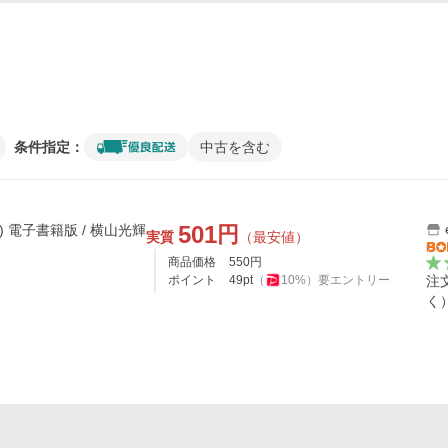
条件指定：
中古を含む
501
円
) 電子書籍版 / 横山光輝
実質
（最安値）
商品価格
550
円
ポイント
49
pt
（
10
%）
要エントリー
注
く