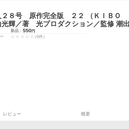
人２８号 原作完全版 ２２ （ＫＩＢＯ
山光輝／著 光プロダクション／監修 潮出
550
新品：
円
ー
（
0
件
）
レビュー
概要