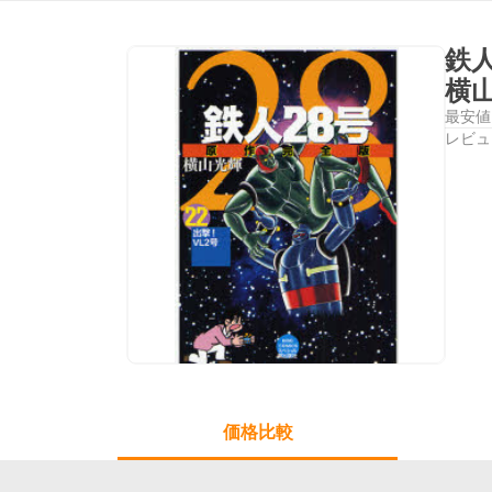
鉄
横
最安値
レビュ
価格比較