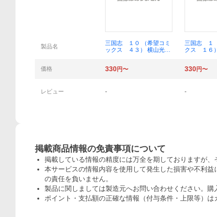
概要
三国志 １０ （希望コミ
三国志 １
製品名
ックス ４３） 横山光輝
クス １６
／著
著
330
330
価格
円〜
円〜
レビュー
-
-
掲載商品情報の免責事項について
掲載している情報の精度には万全を期しておりますが、
本サービスの情報内容を使用して発生した損害や不利益に
の責任を負いません。
製品に関しましては製造元へお問い合わせください。購
ポイント・支払額の正確な情報（付与条件・上限等）は