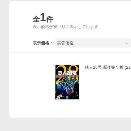
1
全
件
表示価格が安い順に表示しています
表示価格：
実質価格
価格比較
鉄人28号 原作完全版 (22