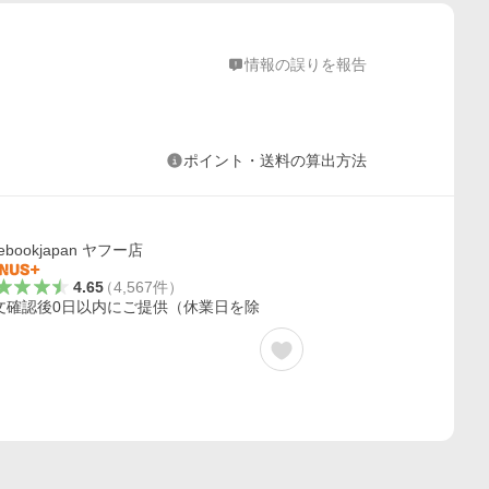
情報の誤りを報告
ポイント・送料の算出方法
ebookjapan ヤフー店
4.65
（
4,567
件
）
文確認後0日以内にご提供（休業日を除
）