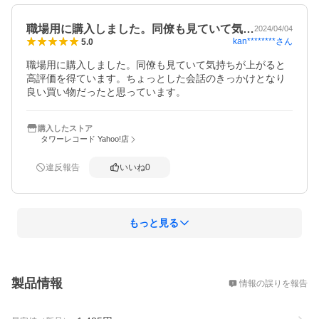
職場用に購入しました。同僚も見ていて気…
2024/04/04
kan********
さん
5.0
職場用に購入しました。同僚も見ていて気持ちが上がると
高評価を得ています。ちょっとした会話のきっかけとなり
良い買い物だったと思っています。
購入したストア
タワーレコード Yahoo!店
違反報告
いいね
0
もっと見る
概要
製品情報
情報の誤りを報告