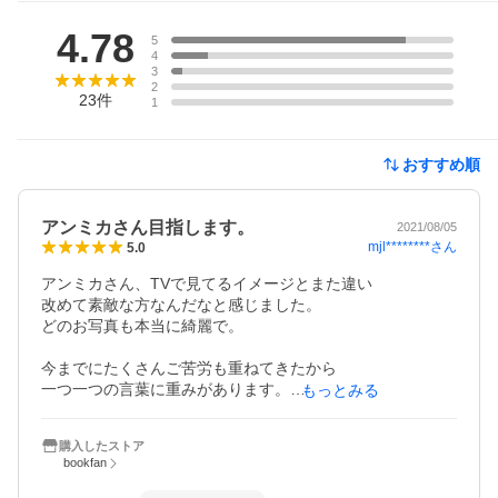
レビュー
4.78
5
4
3
2
23
件
1
おすすめ順
アンミカさん目指します。
2021/08/05
mjl********
さん
5.0
アンミカさん、TVで見てるイメージとまた違い

改めて素敵な方なんだなと感じました。

どのお写真も本当に綺麗で。

今までにたくさんご苦労も重ねてきたから

一つ一つの言葉に重みがあります。

もっとみる
私もアンミカさんの様な前向きな女性目指します！

購入したストア
内面も外見も見習いたい。
bookfan