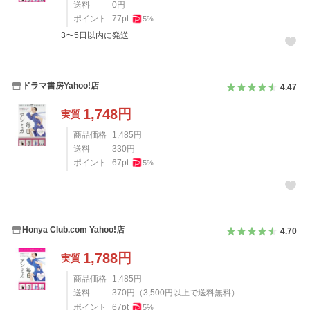
送料
0
円
ポイント
77
pt
5
%
3〜5日以内に発送
ドラマ書房Yahoo!店
4.47
1,748
円
実質
商品価格
1,485
円
送料
330
円
ポイント
67
pt
5
%
Honya Club.com Yahoo!店
4.70
1,788
円
実質
商品価格
1,485
円
送料
370
円
（
3,500
円以上で送料無料）
ポイント
67
pt
5
%