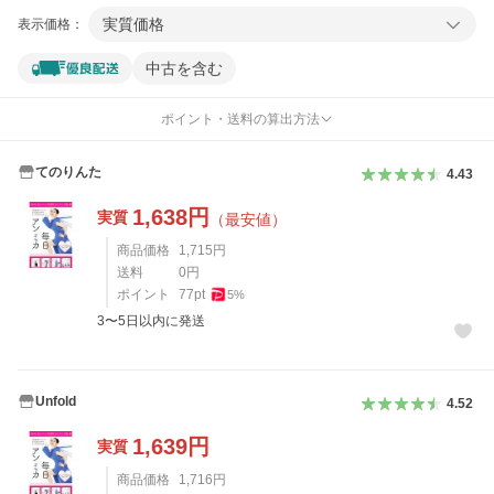
実質価格
表示価格：
中古を含む
ポイント・送料の算出方法
てのりんた
4.43
1,638
円
実質
（最安値）
商品価格
1,715
円
送料
0
円
ポイント
77
pt
5
%
3〜5日以内に発送
Unfold
4.52
1,639
円
実質
商品価格
1,716
円