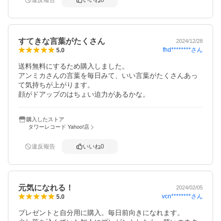
違反報告
いいね
0
すてきな言葉がたくさん
2024/12/28
fhd********
さん
5.0
送料無料にするため購入しました。

アンミカさんの言葉を毎日みて、いい言葉がたくさんあっ
て気持ちが上がります。

顔がドアップのはちょい迫力があるかな。
購入したストア
タワーレコード Yahoo!店
違反報告
いいね
0
元気になれる！
2024/02/05
vcn********
さん
5.0
プレゼントと自分用に購入。毎日前向きになれます。
