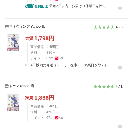
最短2日以内にお届け（休業日を除く）
ネオウィング Yahoo!店
4.28
1,798
円
実質
商品価格
1,485
円
送料
380
円
ポイント
67
pt
5
%
2〜4日以内に発送（メーカー在庫）（休業日を除く）
ドラマYahoo!店
4.41
1,868
円
実質
商品価格
1,485
円
送料
450
円
ポイント
67
pt
5
%