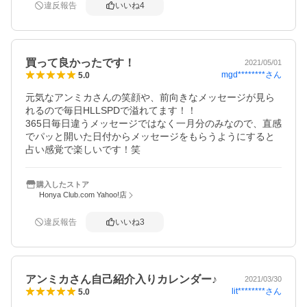
違反報告
いいね
4
買って良かったです！
2021/05/01
mgd********
さん
5.0
元気なアンミカさんの笑顔や、前向きなメッセージが見ら
れるので毎日HLLSPDで溢れてます！！

365日毎日違うメッセージではなく一月分のみなので、直感
でパッと開いた日付からメッセージをもらうようにすると
占い感覚で楽しいです！笑
購入したストア
Honya Club.com Yahoo!店
違反報告
いいね
3
アンミカさん自己紹介入りカレンダー♪
2021/03/30
lit********
さん
5.0