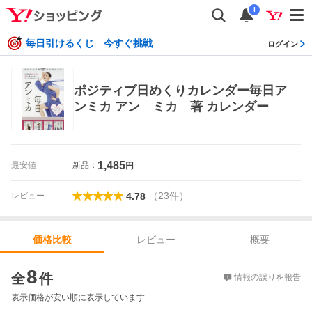
i
毎日引けるくじ 今すぐ挑戦
ログイン
ポジティブ日めくりカレンダー毎日ア
ンミカ アン ミカ 著 カレンダー
1,485
最安値
新品：
円
（
23
件
）
レビュー
4.78
レビュー
概要
価格比較
価格比較
8
全
件
情報の誤りを報告
表示価格が安い順に表示しています