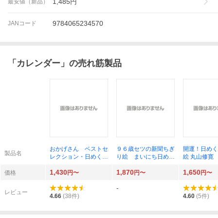
1,485
円
最安値（新品）
9784065234570
JANコード
「
カレンダー
」の売れ筋製品
おかげさん ベストセ
９６歳セツの新聞ちぎ
開運！日めく
製品名
レクション・日めく
り絵 まいにち日めく
絵 丸山修寛
り 相田みつを作品
木村セツ
1,430
1,870
1,650
集 新装版 （新装
価格
円〜
円〜
円〜
版 相田みつを作品
-
集） 相田みつを／
レビュー
著 相田一人／監修
4.66
(
38
件)
4.60
(
5
件)