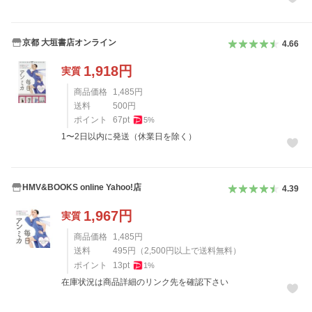
京都 大垣書店オンライン
4.66
1,918
円
実質
商品価格
1,485
円
送料
500
円
ポイント
67
pt
5
%
1〜2日以内に発送（休業日を除く）
HMV&BOOKS online Yahoo!店
4.39
1,967
円
実質
商品価格
1,485
円
送料
495
円
（
2,500
円以上で送料無料）
ポイント
13
pt
1
%
在庫状況は商品詳細のリンク先を確認下さい