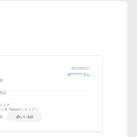
2023/03/17
jil********
さん
報
商品
ストア
ンキ Yahoo!ショップ
告
いいね
0