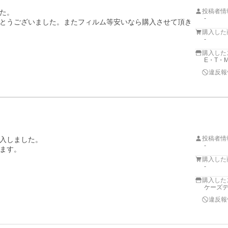
投稿者情
た。

-
とうございました。またフィルム等安いなら購入させて頂き
購入した
-
購入した
E・T・M
違反報
投稿者情
入しました。

-
ます。

購入した
-
購入した
ケーズデ
違反報