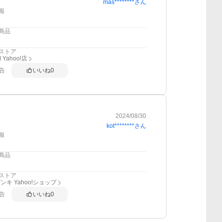
mas********
さん
報
商品
ストア
 Yahoo!店
告
いいね
0
2024/08/30
kot********
さん
報
商品
ストア
ンキ Yahoo!ショップ
告
いいね
0