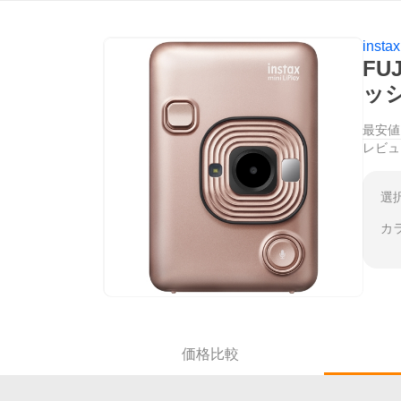
instax
FU
ッシ
最安値
レビュ
選
カ
価格比較