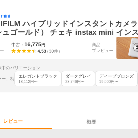
 mini
JIFILM ハイブリッドインスタントカメラ inst
ュゴールド） チェキ instax mini 
16,775
中古：
商品
円
プレビュー
ー
4.53
（
30
件
）
択中のバリエーション
エレガントブラック
ダークグレイ
ディープブロンズ
ラー、柄
18,112
円〜
23,746
円〜
19,500
円〜
レビュー
概要