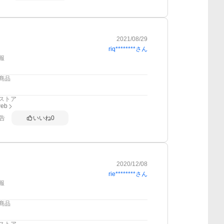
2021/08/29
riq********
さん
報
商品
ストア
web
告
いいね
0
2020/12/08
rie********
さん
報
商品