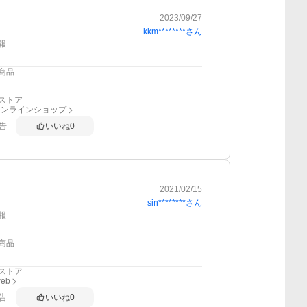
2023/09/27
kkm********
さん
報
商品
ストア
オンラインショップ
告
いいね
0
2021/02/15
sin********
さん
報
商品
ストア
web
告
いいね
0