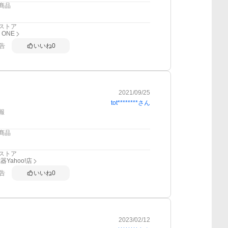
商品
ストア
 ONE
告
いいね
0
2021/09/25
tot********
さん
報
商品
ストア
Yahoo!店
告
いいね
0
2023/02/12