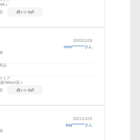
ストア
web
告
いいね
0
2020/11/28
mom********
さん
報
商品
ストア
Yahoo!店
告
いいね
0
2021/12/29
kag********
さん
報