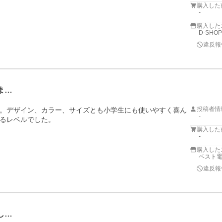
購入した
-
購入した
D-SHOP
違反報
ま…
投稿者情
。デザイン、カラー、サイズとも小学生にも使いやすく喜ん
-
るレベルでした。
購入した
-
購入した
ベスト電器
違反報
し…