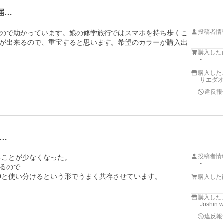
届…
投稿者情
ので助かっています。娘の修学旅行ではスマホを持ち歩くこ
-
が出来るので、重宝すると思います。希望のカラーが購入出
購入した
-
購入した
サエダ
違反報
…
投稿者情
ことが少なくなった。

-
るので

 90と使い分けるという形でうまく共存させています。
購入した
-
購入した
Joshin 
違反報